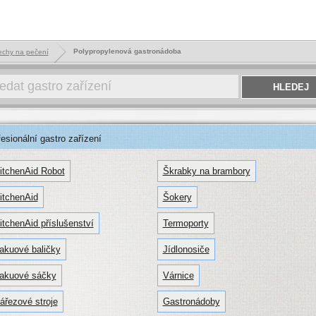
Polypropylenová gastronádoba
echy na pečení
sionální gastro zařízení
itchenAid Robot
Škrabky na brambory
itchenAid
Šokery
itchenAid příslušenství
Termoporty
akuové baličky
Jídlonosiče
akuové sáčky
Várnice
ářezové stroje
Gastronádoby