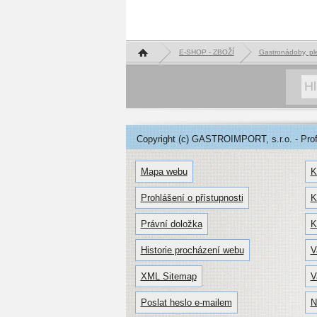
Hlavní stránka
E-SHOP - ZBOŽÍ
Gastronádoby, pl
Copyright (c) GASTROIMPORT, s.r.o. - Profe
Mapa webu
K
Prohlášení o přístupnosti
K
Právní doložka
K
Historie procházení webu
V
XML Sitemap
V
Poslat heslo e-mailem
N