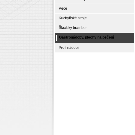
Pece
Kuchyňské stroje
Škrabky brambor
Gastronádoby, plechy na pečení
Profi nádobí