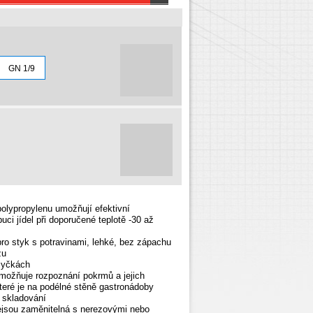
GN 1/9
olypropylenu umožňují efektivní
buci jídel při doporučené teplotě -30 až
o styk s potravinami, lehké, bez zápachu
zu
myčkách
umožňuje rozpoznání pokrmů a jejich
teré je na podélné stěně
gastronádoby
 skladování
jsou zaměnitelná s nerezovými nebo