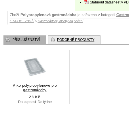
Stáhnout datasheet v PD
Zboží
Polypropylenová gastronádoba
je zařazeno v kategorii
Gastro
E-SHOP - ZBOŽÍ
>
Gastronádoby, plechy na pečení
PŘÍSLUŠENSTVÍ
PODOBNÉ PRODUKTY
Víko polypropylénové pro
gastronádoby
28 Kč
Dostupnost: Do týdne