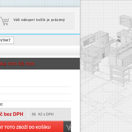
Váš nákupní košík je prázdný
NTAKT
oubka mm 65 mm
42
č bez DPH
66
Kč s DPH