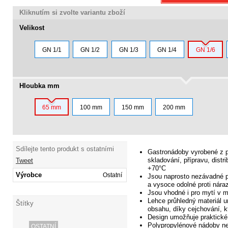
Kliknutím si zvolte variantu zboží
Velikost
GN 1/1
GN 1/2
GN 1/3
GN 1/4
GN 1/6
Hloubka mm
65 mm
100 mm
150 mm
200 mm
Sdílejte tento produkt s ostatními
Gastronádoby vyrobené z p
skladování, přípravu, distri
Tweet
+70°C
Výrobce
Ostatní
Jsou naprosto
nezávadné pr
a vysoce odolné proti nára
Jsou vhodné i
pro mytí v 
Lehce průhledný materiál 
Štítky
obsahu, díky cejchování, k
Design umožňuje praktické
Polypropylénové nádoby ne
OSTATNÍ