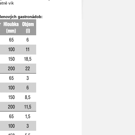
etně vík
lenových gastronádob: