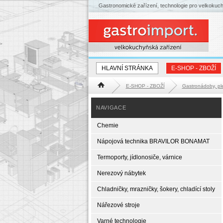
Gastronomické zařízení, technologie pro velkokuc
HLAVNÍ STRÁNKA
E-SHOP - ZBOŽÍ
E-SHOP - ZBOŽÍ
Gastronádoby, pl
Hlavní stránka
NAVIGACE
Chemie
Nápojová technika BRAVILOR BONAMAT
Termoporty, jídlonosiče, várnice
Nerezový nábytek
Chladničky, mrazničky, šokery, chladící stoly
Nářezové stroje
Varné technologie