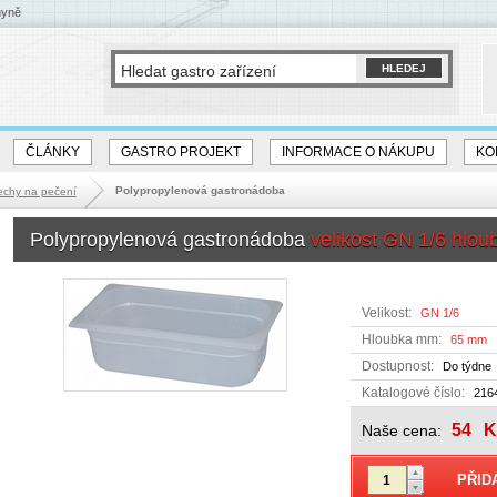
hyně
ČLÁNKY
GASTRO PROJEKT
INFORMACE O NÁKUPU
KO
Polypropylenová gastronádoba
echy na pečení
Polypropylenová gastronádoba
velikost GN 1/6 hl
Velikost:
GN 1/6
Hloubka mm:
65 mm
Dostupnost:
Do týdne
Katalogové číslo:
216
54
K
Naše cena: