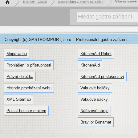
Hlavní stránka
Víko nerezové
E-SHOP - ZBOŽÍ
Gastronádoby, plechy na pečení
Copyright (c) GASTROIMPORT, s.r.o. - Profesionální gastro zařízení
Mapa webu
KitchenAid Robot
Prohlášení o přístupnosti
KitchenAid
Právní doložka
KitchenAid příslušenství
Historie procházení webu
Vakuové baličky
XML Sitemap
Vakuové sáčky
Poslat heslo e-mailem
Nářezové stroje
Bravilor Bonamat