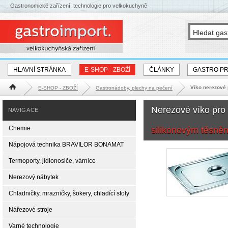
Gastronomické zařízení, technologie pro velkokuchyně
HLAVNÍ STRÁNKA
E-SHOP - ZBOŽÍ
ČLÁNKY
GASTRO P
Víko nerezové
E-SHOP - ZBOŽÍ
Gastronádoby, plechy na pečení
Hlavní stránka
Nerezové víko pro
NAVIGACE
Chemie
silikonovým těsněn
Nápojová technika BRAVILOR BONAMAT
Termoporty, jídlonosiče, várnice
Nerezový nábytek
Chladničky, mrazničky, šokery, chladící stoly
Nářezové stroje
Varné technologie