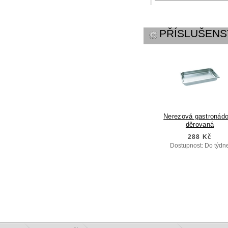
PŘÍSLUŠENS
Nerezová gastronád
děrovaná
288 Kč
Dostupnost: Do týdn