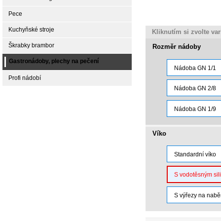
Pece
Kuchyňské stroje
Kliknutím si zvolte va
Škrabky brambor
Rozměr nádoby
Gastronádoby, plechy na pečení
Nádoba GN 1/1
Profi nádobí
Nádoba GN 2/8
Nádoba GN 1/9
Víko
Standardní víko
S vodotěsným sil
S výřezy na nabě