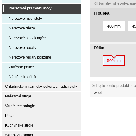
Kliknutím si zvolte va
Nerezové pracovní stoly
Hloubka
Nerezové mycí stoly
400 mm
4
Nerezové dřezy
Nerezové stoly k myčce
Délka
Nerezové regály
Nerezové regály pojízdné
500 mm
Závěsné police
Nástěnné skříně
Sdílejte tento produkt s 
Chladničky, mrazničky, šokery, chladící stoly
Tweet
Nářezové stroje
Varné technologie
Pece
Kuchyňské stroje
Škrabky brambor