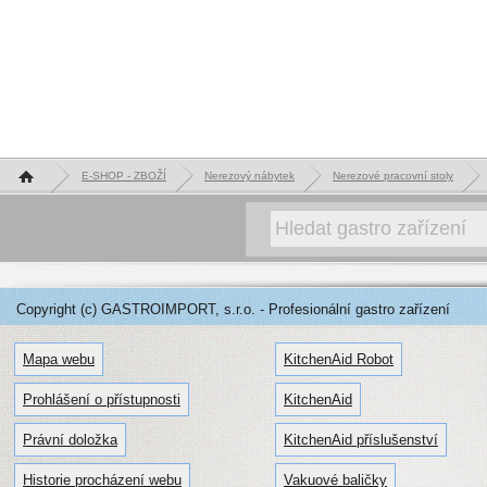
Hlavní stránka
E-SHOP - ZBOŽÍ
Nerezový nábytek
Nerezové pracovní stoly
Copyright (c) GASTROIMPORT, s.r.o. - Profesionální gastro zařízení
Mapa webu
KitchenAid Robot
Prohlášení o přístupnosti
KitchenAid
Právní doložka
KitchenAid příslušenství
Historie procházení webu
Vakuové baličky