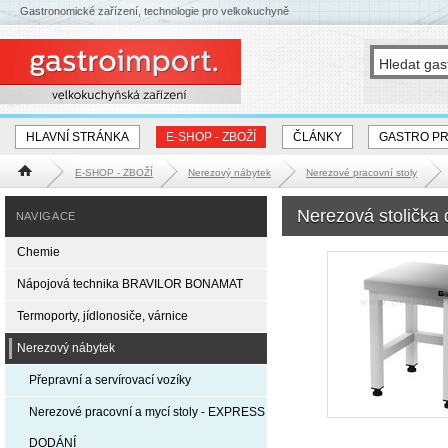
Gastronomické zařízení, technologie pro velkokuchyně
HLAVNÍ STRÁNKA
E-SHOP - ZBOŽÍ
ČLÁNKY
GASTRO P
E-SHOP - ZBOŽÍ
Nerezový nábytek
Nerezové pracovní stoly
Hlavní stránka
Nerezová stolička
NAVIGACE
Chemie
Nápojová technika BRAVILOR BONAMAT
Termoporty, jídlonosiče, várnice
Nerezový nábytek
Přepravní a servírovací vozíky
Nerezové pracovní a mycí stoly - EXPRESS
DODÁNÍ