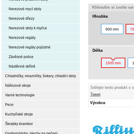
Kliknutím si zvolte va
Nerezové mycí stoly
Hloubka
Nerezové dřezy
Nerezové stoly k myčce
600 mm
7
Nerezové regály
Nerezové regály pojízdné
Délka
Závěsné police
1600 mm
Nástěnné skříně
Chladničky, mrazničky, šokery, chladící stoly
Nářezové stroje
Sdílejte tento produkt s 
Tweet
Varné technologie
Výrobce
Pece
Kuchyňské stroje
Škrabky brambor
Gastronádoby, plechy na pečení