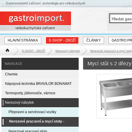
Gastronomické zařízení, technologie pro velkokuchyně
HLAVNÍ STRÁNKA
E-SHOP - ZBOŽÍ
ČLÁNKY
GASTRO P
E-SHOP - ZBOŽÍ
Nerezový nábytek
Nerezové pracovní a mycí st
Hlavní stránka
Mycí stůl s 2 dřez
NAVIGACE
Chemie
Nápojová technika BRAVILOR BONAMAT
Termoporty, jídlonosiče, várnice
Nerezový nábytek
Přepravní a servírovací vozíky
Nerezové pracovní a mycí stoly -
EXPRESS DODÁNÍ
Nerezové pracovní stoly