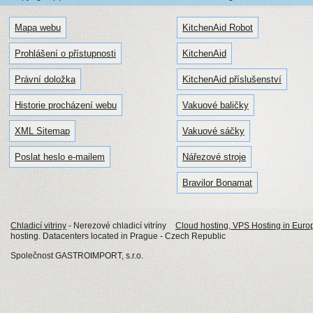
Mapa webu
KitchenAid Robot
Prohlášení o přístupnosti
KitchenAid
Právní doložka
KitchenAid příslušenství
Historie procházení webu
Vakuové baličky
XML Sitemap
Vakuové sáčky
Poslat heslo e-mailem
Nářezové stroje
Bravilor Bonamat
Chladicí vitriny
- Nerezové chladicí vitríny
Cloud hosting, VPS Hosting in Euro
hosting. Datacenters located in Prague - Czech Republic
Společnost GASTROIMPORT, s.r.o.