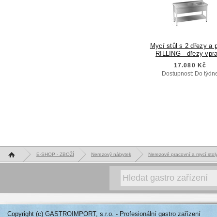
Mycí stůl s 2 dřezy a p
RILLING - dřezy vpr
17.080 Kč
Dostupnost: Do týdn
Hlavní stránka
E-SHOP - ZBOŽÍ
Nerezový nábytek
Nerezové pracovní a mycí st
Copyright (c) GASTROIMPORT, s.r.o. - Profesionální gastro zařízení