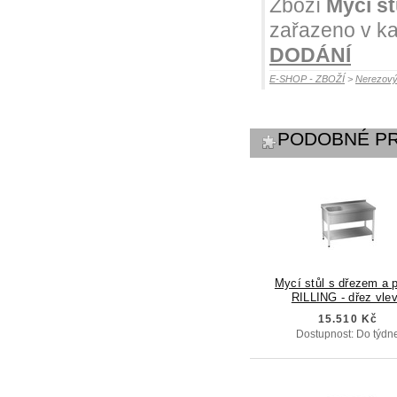
Zboží
Mycí st
zařazeno v ka
DODÁNÍ
E-SHOP - ZBOŽÍ
>
Nerezový
PODOBNÉ P
Mycí stůl s dřezem a p
RILLING - dřez vle
15.510 Kč
Dostupnost: Do týdn