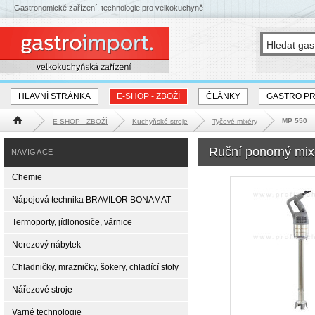
Gastronomické zařízení, technologie pro velkokuchyně
HLAVNÍ STRÁNKA
E-SHOP - ZBOŽÍ
ČLÁNKY
GASTRO P
MP 550
E-SHOP - ZBOŽÍ
Kuchyňské stroje
Tyčové mixéry
Hlavní stránka
Ruční ponorný mi
NAVIGACE
Chemie
Nápojová technika BRAVILOR BONAMAT
Termoporty, jídlonosiče, várnice
Nerezový nábytek
Chladničky, mrazničky, šokery, chladící stoly
Nářezové stroje
Varné technologie