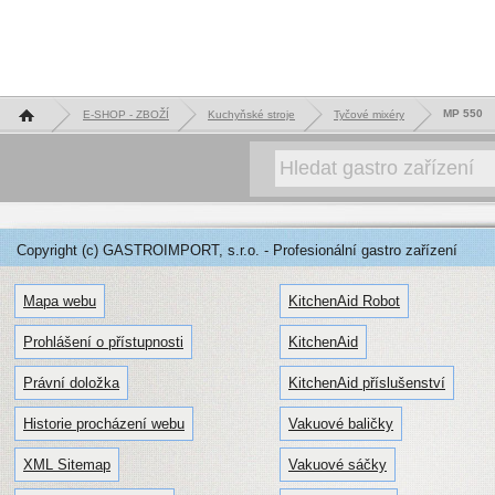
Hlavní stránka
MP 550
E-SHOP - ZBOŽÍ
Kuchyňské stroje
Tyčové mixéry
Copyright (c) GASTROIMPORT, s.r.o. - Profesionální gastro zařízení
Mapa webu
KitchenAid Robot
Prohlášení o přístupnosti
KitchenAid
Právní doložka
KitchenAid příslušenství
Historie procházení webu
Vakuové baličky
XML Sitemap
Vakuové sáčky