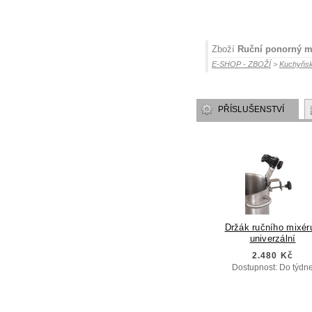
Zboží
Ruční ponorný m
E-SHOP - ZBOŽÍ
>
Kuchyňsk
PŘÍSLUŠENSTVÍ
Držák ručního mixéru
univerzální
2.480 Kč
Dostupnost: Do týdn