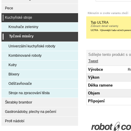
Pece
Kliknutím si zvolte variantu zboží
Kuchyňské stroje
Typ ULTRA
Zobrazit detail varianty
Krouhače zeleniny
ULTRA - Výkonnější řada ručních ponor
Tyčové mixéry
Univerzální kuchyňské roboty
Sdílejte tento produkt s 
Kombinované roboty
Tweet
Kutry
Výrobce
R
Blixery
Výkon
Odšťavňovače
Délka ramene
Objem
Stroje na zpracování těsta
Připojení
Škrabky brambor
Gastronádoby, plechy na pečení
Profi nádobí