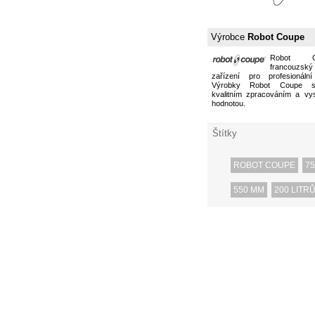
Výrobce
Robot Coupe
Robot 
francouzs
zařízení pro profesionální
Výrobky Robot Coupe s
kvalitním zpracováním a vy
hodnotou.
Štítky
ROBOT COUPE
75
550 MM
200 LITR