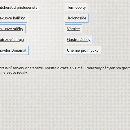
itchenAid příslušenství
Termoporty
akuové baličky
Jídlonosiče
akuové sáčky
Várnice
ářezové stroje
Gastronádoby
ravilor Bonamat
Chemie pro myčky
irtuální servery v datacentru Master v Praze a v Brně
Nerezový nábytek pro gastr
, nerezové regály.