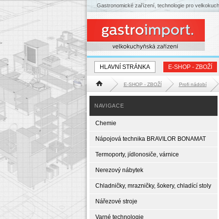
Gastronomické zařízení, technologie pro velkokuc
HLAVNÍ STRÁNKA
E-SHOP - ZBOŽÍ
E-SHOP - ZBOŽÍ
Profi nádobí
Hlavní stránka
NAVIGACE
Chemie
Nápojová technika BRAVILOR BONAMAT
Termoporty, jídlonosiče, várnice
Nerezový nábytek
Chladničky, mrazničky, šokery, chladící stoly
Nářezové stroje
Varné technologie