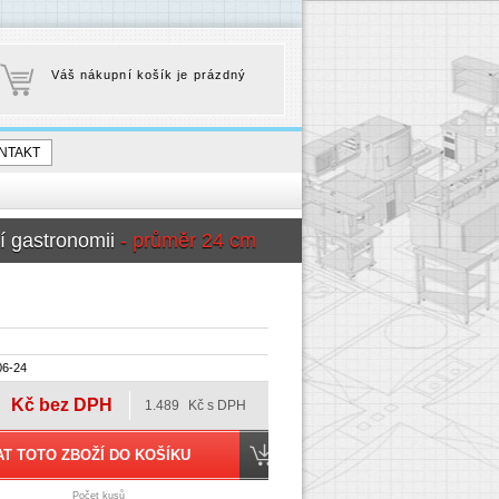
Váš nákupní košík je prázdný
NTAKT
ní gastronomii
- průměr 24 cm
06-24
Kč bez DPH
1.489
Kč s DPH
Počet kusů