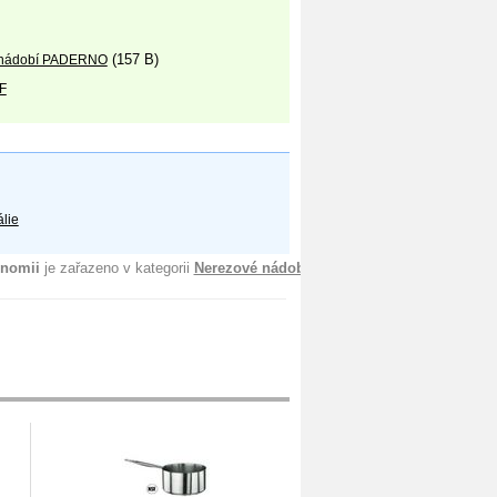
(157 B)
o nádobí PADERNO
F
álie
onomii
je zařazeno v kategorii
Nerezové nádobí