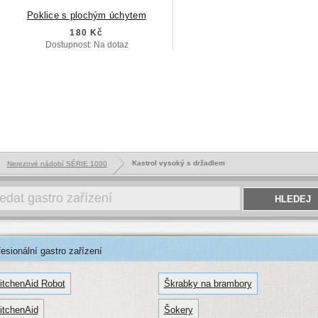
Poklice s plochým úchytem
180 Kč
Dostupnost: Na dotaz
Kastrol vysoký s držadlem
Nerezové nádobí SÉRIE 1000
sionální gastro zařízení
itchenAid Robot
Škrabky na brambory
itchenAid
Šokery