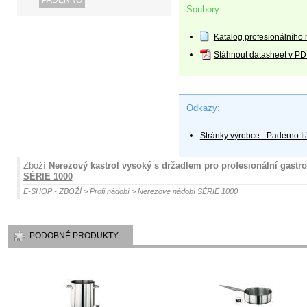
PADERNO
Soubory:
Katalog profesionálníh
Stáhnout datasheet v PD
Odkazy:
Stránky výrobce - Paderno It
Zboží
Nerezový kastrol vysoký s držadlem pro profesionální gastr
SÉRIE 1000
E-SHOP - ZBOŽÍ
>
Profi nádobí
>
Nerezové nádobí SÉRIE 1000
PODOBNÉ PRODUKTY