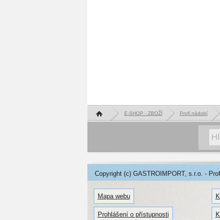
Hlavní stránka
E-SHOP - ZBOŽÍ
Profi nádobí
Copyright (c) GASTROIMPORT, s.r.o. - Profe
Mapa webu
K
Prohlášení o přístupnosti
K