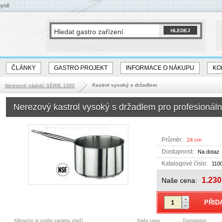
hyně
ČLÁNKY
GASTRO PROJEKT
INFORMACE O NÁKUPU
KO
Kastrol vysoký s držadlem
Nerezové nádobí SÉRIE 1000
Nerezový kastrol vysoký s držadlem pro profesionál
Průměr:
24 cm
Dostupnost:
Na dotaz
Katalogové číslo:
110
1.230
Naše cena:
Kliknutím si zvolte variantu zboží
Naše cena
Dostupnost