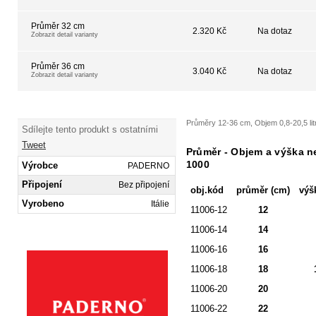
Průměr 32 cm
2.320 Kč
Na dotaz
Zobrazit detail varianty
Průměr 36 cm
3.040 Kč
Na dotaz
Zobrazit detail varianty
Průměry 12-36 cm, Objem 0,8-20,5 lit
Sdílejte tento produkt s ostatními
Tweet
Průměr - Objem a výška n
1000
Výrobce
PADERNO
Připojení
Bez připojení
obj.kód
průměr (cm)
výš
Vyrobeno
Itálie
11006-12
12
11006-14
14
11006-16
16
11006-18
18
11006-20
20
11006-22
22