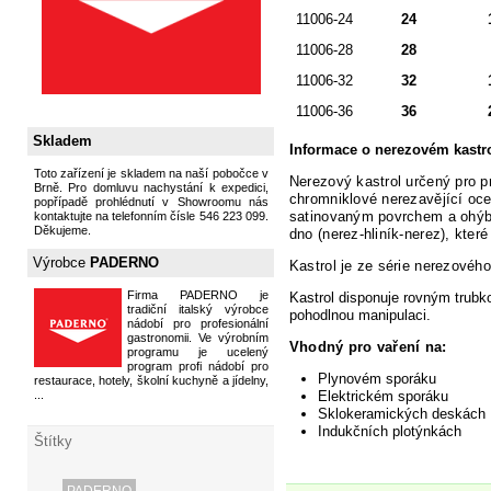
11006-24
24
11006-28
28
11006-32
32
11006-36
36
Skladem
Informace o nerezovém kastr
Toto zařízení je skladem na naší pobočce v
Nerezový kastrol určený
pro pr
Brně. Pro domluvu nachystání k expedici,
chromniklové nerezavějící ocel
popřípadě prohlédnutí v Showroomu nás
satinovaným povrchem a ohýb
kontaktujte na telefonním čísle 546 223 099.
Děkujeme.
dno (nerez-hliník-nerez), kter
Výrobce
PADERNO
Kastrol je ze série nerezovéh
Firma PADERNO je
Kastrol disponuje rovným trub
tradiční italský výrobce
pohodlnou manipulaci.
nádobí pro profesionální
gastronomii. Ve výrobním
Vhodný pro vaření na:
programu je ucelený
program profi nádobí pro
Plynovém sporáku
restaurace, hotely, školní kuchyně a jídelny,
...
Elektrickém sporáku
Sklokeramických deskách
Indukčních plotýnkách
Štítky