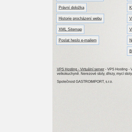
Právní doložka
K
Historie procházení webu
V
XML Sitemap
V
Poslat heslo e-mailem
N
B
VPS Hosting - Virtuální server
- VPS Hosting - V
velkokuchyně. Nerezové stoly, dřezy, mycí stoly
Společnost GASTROIMPORT, s.r.o.