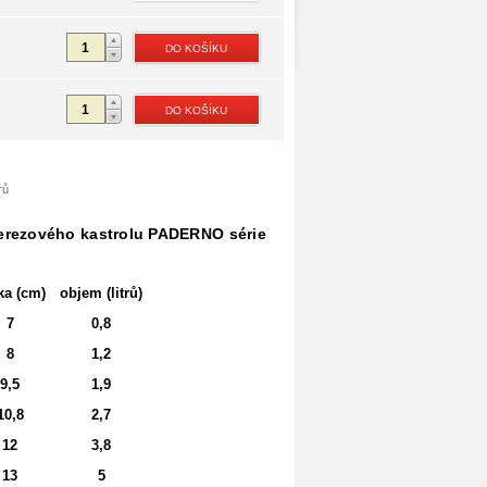
rů
erezového kastrolu PADERNO série
ka (cm)
objem (litrů)
7
0,8
8
1,2
9,5
1,9
10,8
2,7
12
3,8
13
5