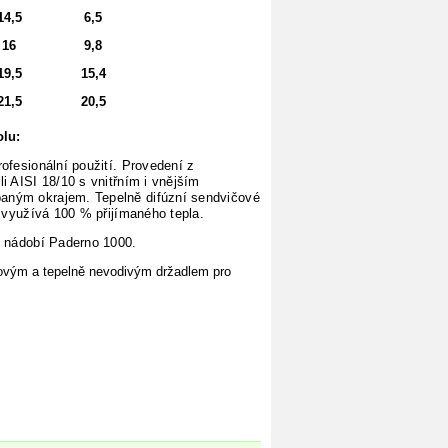
14,5
6,5
16
9,8
19,5
15,4
21,5
20,5
olu:
ofesionální použití. Provedení z
i AISI 18/10 s vnitřním i vnějším
aným okrajem. Tepelně difúzní sendvičové
é využívá 100 % přijímaného tepla.
o nádobí Paderno 1000.
kovým a tepelně nevodivým držadlem pro