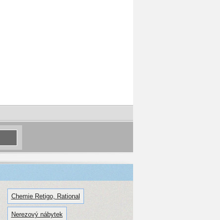
Chemie Retigo, Rational
Nerezový nábytek