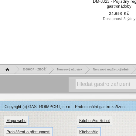
DM-3323 - Pojízdný reg
gastronádoby
24.650 Kč
Dostupnost: 3 týdny
Hlavní stránka
E-SHOP - ZBOŽÍ
Nerezový nábytek
Nerezové regály pojízdné
Copyright (c) GASTROIMPORT, s.r.o. - Profesionální gastro zařízení
Mapa webu
KitchenAid Robot
Prohlášení o přístupnosti
KitchenAid