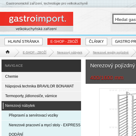
Gastronomické zařízení, technologie pro velkokuchyně
HLAVNÍ STRÁNKA
E-SHOP - ZBOŽÍ
ČLÁNKY
GASTRO P
E-SHOP - ZBOŽÍ
Nerezový nábytek
Nerezové regály pojízdné
Hlavní stránka
Nerezový pojízdný
NAVIGACE
Chemie
400/1600 mm
Nápojová technika BRAVILOR BONAMAT
Termoporty, jídlonosiče, várnice
Nerezový nábytek
Přepravní a servírovací vozíky
Nerezové pracovní a mycí stoly - EXPRESS
DODÁNÍ