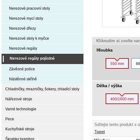
Nerezové pracovní stoly
Nerezové mycí stoly
Nerezové dřezy
Nerezové stoly k myčce
Kliknutím si zvolte va
Nerezové regály
Hloubka
Nerezové regály pojízdné
550 mm
6
Závěsné police
Nástěnné skříně
Délka / výška
Chladničky, mrazničky, šokery, chladící stoly
Nářezové stroje
400/1600 mm
Varné technologie
Pece
Sdílejte tento produkt s 
Kuchyňské stroje
Tweet
Škrabky brambor