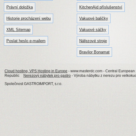
Právní doložka
KitchenAid příslušenství
Historie procházení webu
Vakuové baličky
XML Sitemap
Vakuové sáčky
Poslat heslo e-mailem
Nářezové stroje
Bravilor Bonamat
Cloud hosting, VPS Hosting in Europe
- www.masterdc.com - Central European p
Republic
Nerezový nábytek pro gastro
- Výroba nábytku z nerezu pro velkokuch
Společnost GASTROIMPORT, s.r.o.