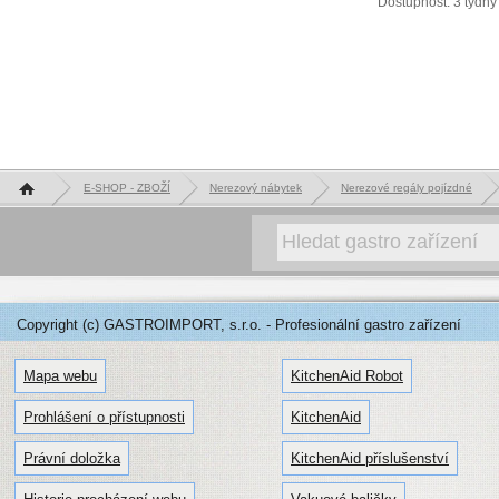
Dostupnost: 3 týdny
Hlavní stránka
E-SHOP - ZBOŽÍ
Nerezový nábytek
Nerezové regály pojízdné
Copyright (c) GASTROIMPORT, s.r.o. - Profesionální gastro zařízení
Mapa webu
KitchenAid Robot
Prohlášení o přístupnosti
KitchenAid
Právní doložka
KitchenAid příslušenství