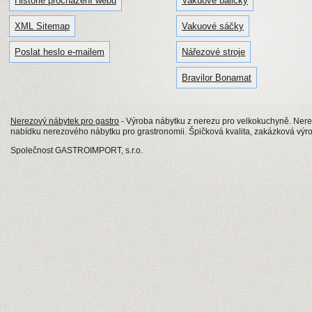
Historie procházení webu
Vakuové baličky
XML Sitemap
Vakuové sáčky
Poslat heslo e-mailem
Nářezové stroje
Bravilor Bonamat
Nerezový nábytek pro gastro
- Výroba nábytku z nerezu pro velkokuchyně. Nerezo
nabídku nerezového nábytku pro grastronomii. Špičková kvalita, zakázková výrob
Společnost GASTROIMPORT, s.r.o.