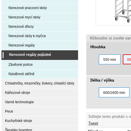
Nerezové pracovní stoly
Nerezové mycí stoly
Nerezové dřezy
Nerezové stoly k myčce
Kliknutím si zvolte va
Nerezové regály
Hloubka
Nerezové regály pojízdné
550 mm
6
Závěsné police
Nástěnné skříně
Délka / výška
Chladničky, mrazničky, šokery, chladící stoly
Nářezové stroje
600/1600 mm
Varné technologie
Pece
Sdílejte tento produkt s 
Kuchyňské stroje
Tweet
Škrabky brambor