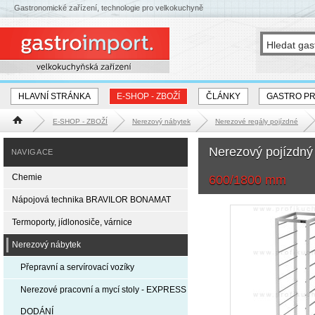
Gastronomické zařízení, technologie pro velkokuchyně
HLAVNÍ STRÁNKA
E-SHOP - ZBOŽÍ
ČLÁNKY
GASTRO P
E-SHOP - ZBOŽÍ
Nerezový nábytek
Nerezové regály pojízdné
Hlavní stránka
Nerezový pojízdný
NAVIGACE
Chemie
600/1800 mm
Nápojová technika BRAVILOR BONAMAT
Termoporty, jídlonosiče, várnice
Nerezový nábytek
Přepravní a servírovací vozíky
Nerezové pracovní a mycí stoly - EXPRESS
DODÁNÍ