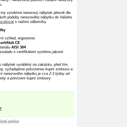
u
.
my vyrobíme nerezový nábytek přesně dle
návrh podoby nerezového
nábytku do Vašeho
nzultovat
s našimi odborníky.
dky
ní vzhled, ergonomie
certifikát CE
teriálu
AISI 304
souladu s certifikátem systému jakosti
o nábytek vyráběný na zakázku, před tím,
by, vyžadujeme potvrzenou kupní
smlouvu a
í nerezového nábytku je cca 2-3 týdny od
oty a potvrzení kupní smlouvy.
F
ěsné police