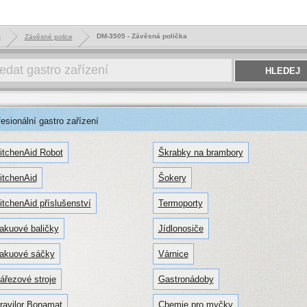
DM-3505 - Závěsná polička
k
Závěsné police
sionální gastro zařízení
itchenAid Robot
Škrabky na brambory
itchenAid
Šokery
itchenAid příslušenství
Termoporty
akuové baličky
Jídlonosiče
akuové sáčky
Várnice
ářezové stroje
Gastronádoby
ravilor Bonamat
Chemie pro myčky