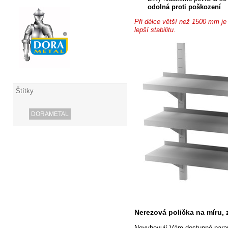
odolná proti poškození
Při délce větší
než 1500 mm je u
lepší stabilitu.
Štítky
DORAMETAL
Nerezová polička na míru,
Nevyhovují Vám dostupné param