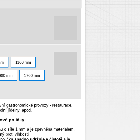
mm
1100 mm
600 mm
1700 mm
ální gastronomické
provozy - restaurace,
olní jídelny, apod.
ové poličky:
hu o síle 1 mm a je zpevněna materiálem,
ný proti vlhkosti
 polička
snadno udržuje v čistotě
a je