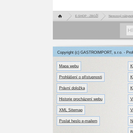
Hlavní stránka
E-SHOP - ZBOŽÍ
Nerezový nábyte
Copyright (c) GASTROIMPORT, s.r.o. - Profe
Mapa webu
K
Prohlášení o přístupnosti
K
Právní doložka
K
Historie procházení webu
V
XML Sitemap
V
Poslat heslo e-mailem
N
B