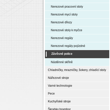
Nerezové pracovní stoly
Nerezové mycí stoly
Nerezové dřezy
Nerezové stoly k myčce
Nerezové regály
Nerezové regály pojízdné
Závěsné police
Nástěnné skříně
Chladničky, mrazničky, šokery, chladící stoly
Nářezové stroje
Varné technologie
Pece
Kuchyňské stroje
Škrabky brambor