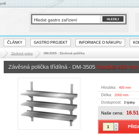
hyně
ČLÁNKY
GASTRO PROJEKT
INFORMACE O NÁKUPU
KO
DM-3505 - Závěsná polička
k
Závěsné police
Závěsná polička třídílná - DM-3505
hloubka 400 mm
Hloubka:
400 mm
Délka:
2000 mm
Dostupnost:
3 týdny
16.51
Naše cena: