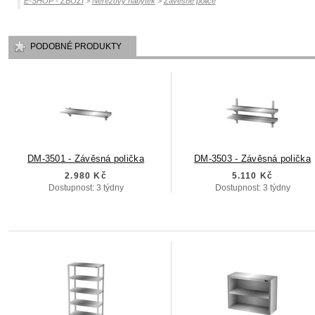
E-SHOP - ZBOŽÍ
>
Nerezový nábytek
>
Závěsné police
PODOBNÉ PRODUKTY
DM-3501 - Závěsná polička
DM-3503 - Závěsná polička
2.980 Kč
5.110 Kč
Dostupnost: 3 týdny
Dostupnost: 3 týdny