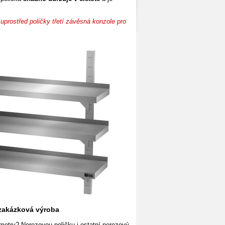
prostřed poličky třetí závěsná konzole pro
 zakázková výroba
etry? Nerezovou poličku i ostatní nerezový