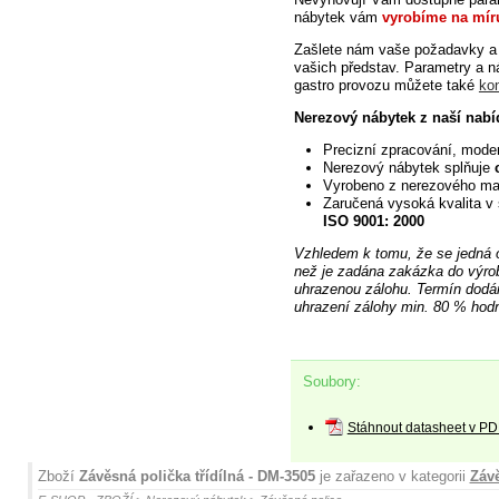
nábytek vám
vyrobíme na mír
Zašlete
nám vaše požadavky a 
vašich představ. Parametry a 
gastro provozu můžete také
ko
Nerezový nábytek z naší nabí
Precizní zpracování,
moder
Nerezový nábytek splňuje
Vyrobeno z nerezového ma
Zaručená vysoká kvalita v 
ISO 9001: 2000
Vzhledem
k tomu, že se jedná 
než je zadána zakázka do výro
uhrazenou zálohu. Termín dodán
uhrazení zálohy min. 80 % hodn
Soubory:
Stáhnout datasheet v PD
Zboží
Závěsná polička třídílná - DM-3505
je zařazeno v kategorii
Záv