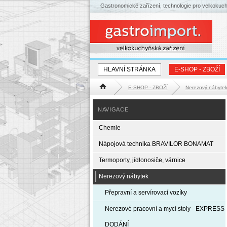
Gastronomické zařízení, technologie pro velkokuc
HLAVNÍ STRÁNKA
E-SHOP - ZBOŽÍ
E-SHOP - ZBOŽÍ
Nerezový nábyte
Hlavní stránka
NAVIGACE
Chemie
Nápojová technika BRAVILOR BONAMAT
Termoporty, jídlonosiče, várnice
Nerezový nábytek
Přepravní a servírovací vozíky
Nerezové pracovní a mycí stoly - EXPRESS
DODÁNÍ