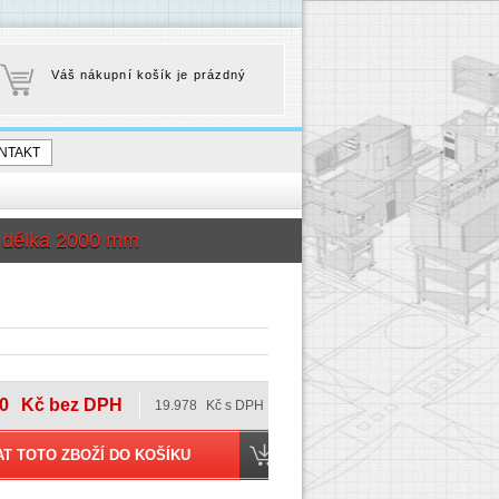
Váš nákupní košík je prázdný
NTAKT
 délka 2000 mm
0
Kč bez DPH
19.978
Kč s DPH