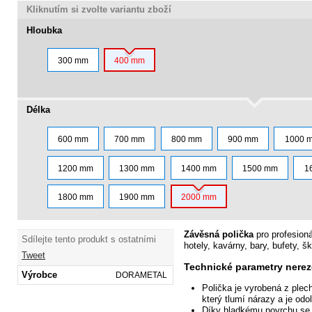
Kliknutím si zvolte variantu zboží
Hloubka
300 mm
400 mm
Délka
600 mm
700 mm
800 mm
900 mm
1000 
1200 mm
1300 mm
1400 mm
1500 mm
1
1800 mm
1900 mm
2000 mm
Závěsná polička
pro profesion
Sdílejte tento produkt s ostatními
hotely, kavárny, bary, bufety, šk
Tweet
Technické parametry nerez
Výrobce
DORAMETAL
Polička je vyrobená z plec
který
tlumí nárazy a je odol
Díky hladkému povrchu se