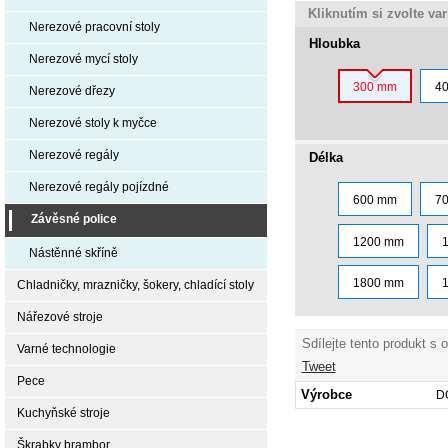
Kliknutím si zvolte va
Nerezové pracovní stoly
Hloubka
Nerezové mycí stoly
300 mm
4
Nerezové dřezy
Nerezové stoly k myčce
Nerezové regály
Délka
Nerezové regály pojízdné
600 mm
7
Závěsné police
1200 mm
Nástěnné skříně
1800 mm
Chladničky, mrazničky, šokery, chladící stoly
Nářezové stroje
Sdílejte tento produkt s 
Varné technologie
Tweet
Pece
Výrobce
D
Kuchyňské stroje
Škrabky brambor