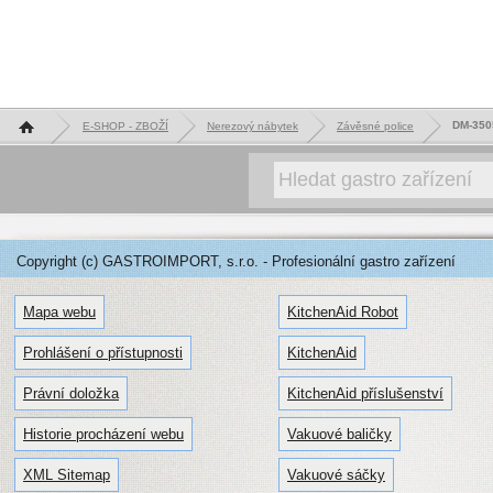
Hlavní stránka
DM-3505
E-SHOP - ZBOŽÍ
Nerezový nábytek
Závěsné police
Copyright (c) GASTROIMPORT, s.r.o. - Profesionální gastro zařízení
Mapa webu
KitchenAid Robot
Prohlášení o přístupnosti
KitchenAid
Právní doložka
KitchenAid příslušenství
Historie procházení webu
Vakuové baličky
XML Sitemap
Vakuové sáčky