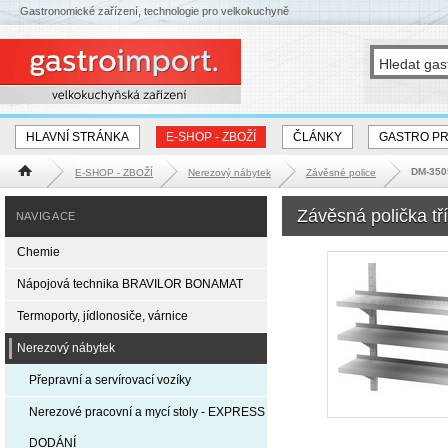
Gastronomické zařízení, technologie pro velkokuchyně
HLAVNÍ STRÁNKA
E-SHOP - ZBOŽÍ
ČLÁNKY
GASTRO P
DM-3505
E-SHOP - ZBOŽÍ
Nerezový nábytek
Závěsné police
Hlavní stránka
Závěsná polička tř
NAVIGACE
Chemie
Nápojová technika BRAVILOR BONAMAT
Termoporty, jídlonosiče, várnice
Nerezový nábytek
Přepravní a servírovací vozíky
Nerezové pracovní a mycí stoly - EXPRESS
DODÁNÍ