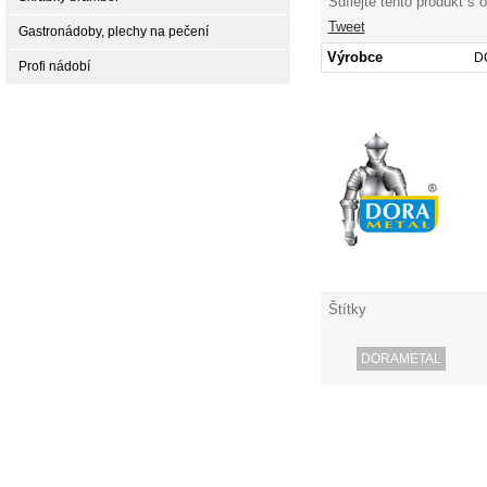
Sdílejte tento produkt s 
Tweet
Gastronádoby, plechy na pečení
Výrobce
D
Profi nádobí
Štítky
DORAMETAL