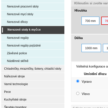
Kliknutím si zvolte va
Nerezové pracovní stoly
Hloubka
Nerezové mycí stoly
700 mm
7
Nerezové dřezy
Nerezové stoly k myčce
Délka
Nerezové regály
Nerezové regály pojízdné
1000 mm
Závěsné police
Nástěnné skříně
Volitelná konfigurace a
Chladničky, mrazničky, šokery, chladící stoly
Umístění dřezu
Nářezové stroje
Vpravo
Varné technologie
Pece
Vlevo
Kuchyňské stroje
Škrabky brambor