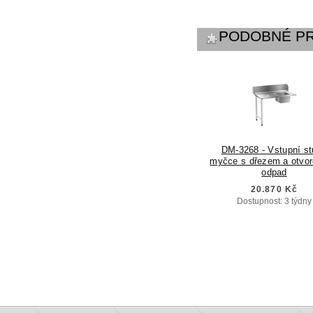
PODOBNÉ P
DM-3268 - Vstupní st
myčce s dřezem a otvo
odpad
20.870 Kč
Dostupnost: 3 týdny