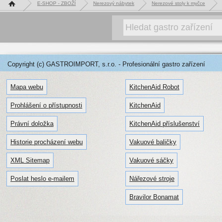
Hlavní stránka
E-SHOP - ZBOŽÍ
Nerezový nábytek
Nerezové stoly k myčce
Copyright (c) GASTROIMPORT, s.r.o. - Profesionální gastro zařízení
Mapa webu
KitchenAid Robot
Prohlášení o přístupnosti
KitchenAid
Právní doložka
KitchenAid příslušenství
Historie procházení webu
Vakuové baličky
XML Sitemap
Vakuové sáčky
Poslat heslo e-mailem
Nářezové stroje
Bravilor Bonamat