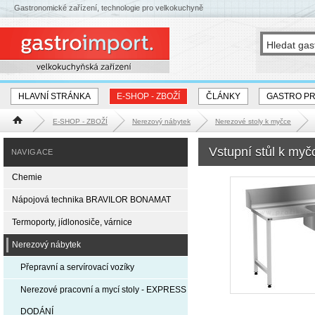
Gastronomické zařízení, technologie pro velkokuchyně
HLAVNÍ STRÁNKA
E-SHOP - ZBOŽÍ
ČLÁNKY
GASTRO P
E-SHOP - ZBOŽÍ
Nerezový nábytek
Nerezové stoly k myčce
Hlavní stránka
Vstupní stůl k my
NAVIGACE
Chemie
Nápojová technika BRAVILOR BONAMAT
Termoporty, jídlonosiče, várnice
Nerezový nábytek
Přepravní a servírovací vozíky
Nerezové pracovní a mycí stoly - EXPRESS
DODÁNÍ