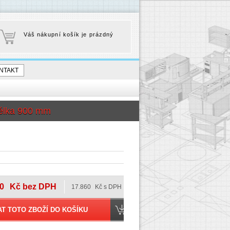
Váš nákupní košík je prázdný
NTAKT
élka 900 mm
0
Kč bez DPH
17.860
Kč s DPH