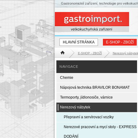
Gastronomické zařízení, technologie pro velkokuc
HLAVNÍ STRÁNKA
E-SHOP - ZBOŽÍ
E-SHOP - ZBOŽÍ
Nerezový nábyte
Hlavní stránka
NAVIGACE
Chemie
Nápojová technika BRAVILOR BONAMAT
Termoporty, jídlonosiče, várnice
Nerezový nábytek
Přepravní a servírovací vozíky
Nerezové pracovní a mycí stoly - EXPRESS
DODÁNÍ