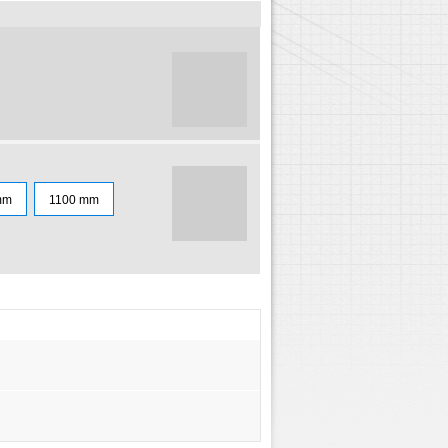
mm
1100 mm