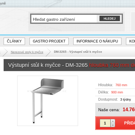
hyně
ČLÁNKY
GASTRO PROJEKT
INFORMACE O NÁKUPU
KO
DM-3265 - Výstupní stůl k myčce
k
Nerezové stoly k myčce
Výstupní stůl k myčce - DM-3265
hloubka 760 mm d
Hloubka:
760 mm
Délka:
900 mm
Dostupnost:
3 týdny
14.76
Naše cena: