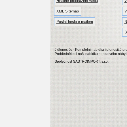
Historie procházení webu
V
XML Sitemap
V
Poslat heslo e-mailem
N
B
Jídlonosiče
- Kompletní nabídka jídlonosičů pro
Prohlédněte si naši nabídku nerezového nábytku
Společnost GASTROIMPORT, s.r.o.