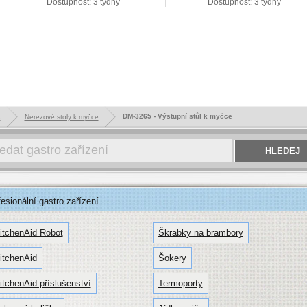
Dostupnost: 3 týdny
Dostupnost: 3 týdny
DM-3265 - Výstupní stůl k myčce
k
Nerezové stoly k myčce
sionální gastro zařízení
itchenAid Robot
Škrabky na brambory
itchenAid
Šokery
itchenAid příslušenství
Termoporty