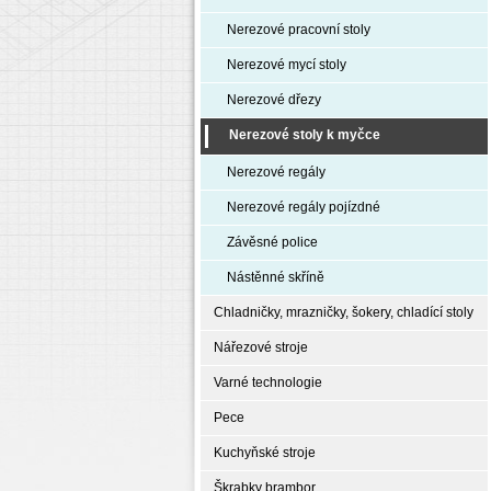
Nerezové pracovní stoly
Nerezové mycí stoly
Nerezové dřezy
Nerezové stoly k myčce
Nerezové regály
Nerezové regály pojízdné
Závěsné police
Nástěnné skříně
Chladničky, mrazničky, šokery, chladící stoly
Nářezové stroje
Varné technologie
Pece
Kuchyňské stroje
Škrabky brambor