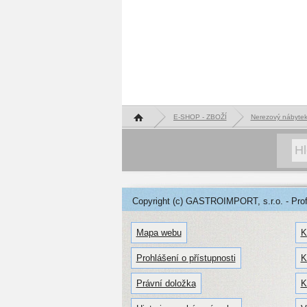
Hlavní stránka
E-SHOP - ZBOŽÍ
Nerezový nábyte
Copyright (c) GASTROIMPORT, s.r.o. - Profe
Mapa webu
K
Prohlášení o přístupnosti
K
Právní doložka
K