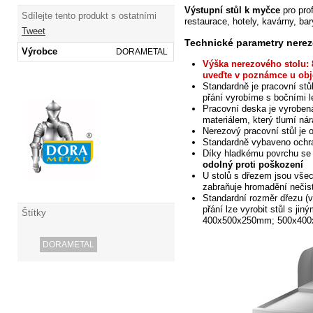
Výstupní stůl k myčce
pro pro
Sdílejte tento produkt s ostatními
restaurace, hotely, kavárny, bary
Tweet
Technické parametry nerez
Výrobce
DORAMETAL
Výška nerezového stolu: 
uveďte v poznámce u obj
Standardně je pracovní stů
přání vyrobíme s bočními
l
Pracovní deska je vyroben
materiálem, který tlumí nár
Nerezový pracovní stůl je 
Standardně vybaveno och
Díky
hladkému povrchu se 
odolný proti poškození
U stolů s dřezem jsou všec
zabraňuje hromadění nečis
Standardní rozměr dřezu (
přání lze vyrobit stůl s jin
Štítky
400x500x250mm; 500x40
DORAMETAL