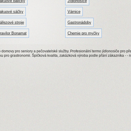
akuové baličky
Jídlonosiče
akuové sáčky
Várnice
ářezové stroje
Gastronádoby
ravilor Bonamat
Chemie pro myčky
 domovy pro seniory a pečovatelské služby. Profesionální termo jídlonosiče pro pře
 pro grastronomii. Špičková kvalita, zakázková výroba podle přání zákazníka - - n