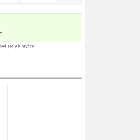
F
ové stoly k myčce
ý