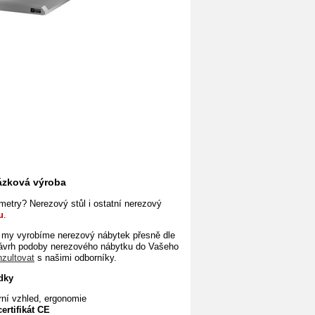
kázková výroba
etry? Nerezový stůl i ostatní nerezový
u
.
my vyrobíme nerezový nábytek přesně dle
návrh podoby nerezového nábytku
do Vašeho
nzultovat
s našimi odborníky.
dky
rní vzhled, ergonomie
certifikát CE