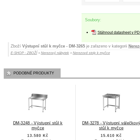
Soubory:
Stáhnout datasheet v PD
Zboží
Výstupní stůl k myčce - DM-3265
je zařazeno v kategorii
Nerez
E-SHOP - ZBOŽÍ
>
Nerezový nábytek
>
Nerezové stoly k myčce
PODOBNÉ PRODUKTY
DM-3248 - Výstupní stůl k
DM-3278 - Výstupní válečkov
myčce
stůl k myčce
13.580 Kč
15.610 Kč