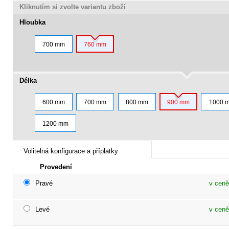
Kliknutím si zvolte variantu zboží
Hloubka
700 mm
760 mm
Délka
600 mm
700 mm
800 mm
900 mm
1000 
1200 mm
Volitelná konfigurace a příplatky
Provedení
Pravé
v ceně
Levé
v ceně