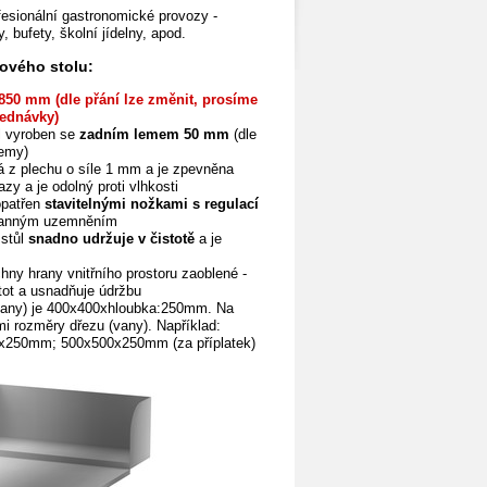
fesionální gastronomické provozy -
, bufety, školní jídelny, apod.
ového stolu:
850 mm (dle přání lze změnit, prosíme
ednávky)
l vyroben se
zadním lemem 50 mm
(dle
emy)
á z plechu o síle 1 mm a je zpevněna
azy a je odolný proti vlhkosti
opatřen
stavitelnými nožkami s regulací
ranným uzemněním
stůl
snadno udržuje v čistotě
a je
hny hrany vnitřního prostoru zaoblené -
tot a
usnadňuje údržbu
vany) je 400x400xhloubka:250mm. Na
ými rozměry dřezu (vany). Například:
0x250mm; 500x500x250mm
(za příplatek)