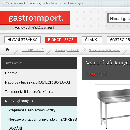
Gastronomické zařízení, technologie pro velkokuchyně
HLAVNÍ STRÁNKA
E-SHOP - ZBOŽÍ
ČLÁNKY
GASTRO P
E-SHOP - ZBOŽÍ
Nerezový nábytek
Nerezové stoly k myčce
Hlavní stránka
Vstupní stůl k my
NAVIGACE
Chemie
1800 mm
Nápojová technika BRAVILOR BONAMAT
Termoporty, jídlonosiče, várnice
Nerezový nábytek
Přepravní a servírovací vozíky
Nerezové pracovní a mycí stoly - EXPRESS
DODÁNÍ