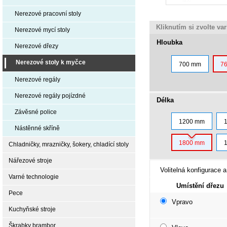
Nerezové pracovní stoly
Kliknutím si zvolte va
Nerezové mycí stoly
Hloubka
Nerezové dřezy
Nerezové stoly k myčce
700 mm
7
Nerezové regály
Nerezové regály pojízdné
Délka
Závěsné police
1200 mm
Nástěnné skříně
1800 mm
Chladničky, mrazničky, šokery, chladící stoly
Nářezové stroje
Volitelná konfigurace a
Varné technologie
Umístění dřezu
Pece
Vpravo
Kuchyňské stroje
Škrabky brambor