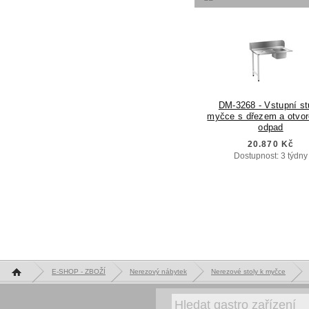
DM-3268 - Vstupní st
myčce s dřezem a otvo
odpad
20.870 Kč
Dostupnost: 3 týdny
Hlavní stránka
E-SHOP - ZBOŽÍ
Nerezový nábytek
Nerezové stoly k myčce