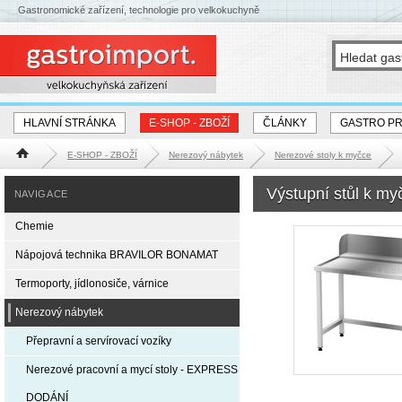
Gastronomické zařízení, technologie pro velkokuchyně
HLAVNÍ STRÁNKA
E-SHOP - ZBOŽÍ
ČLÁNKY
GASTRO P
E-SHOP - ZBOŽÍ
Nerezový nábytek
Nerezové stoly k myčce
Hlavní stránka
Výstupní stůl k m
NAVIGACE
Chemie
Nápojová technika BRAVILOR BONAMAT
Termoporty, jídlonosiče, várnice
Nerezový nábytek
Přepravní a servírovací vozíky
Nerezové pracovní a mycí stoly - EXPRESS
DODÁNÍ