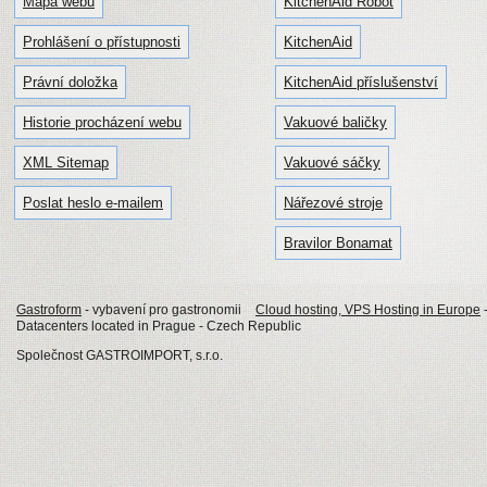
Mapa webu
KitchenAid Robot
Prohlášení o přístupnosti
KitchenAid
Právní doložka
KitchenAid příslušenství
Historie procházení webu
Vakuové baličky
XML Sitemap
Vakuové sáčky
Poslat heslo e-mailem
Nářezové stroje
Bravilor Bonamat
Gastroform
- vybavení pro gastronomii
Cloud hosting, VPS Hosting in Europe
Datacenters located in Prague - Czech Republic
Společnost GASTROIMPORT, s.r.o.