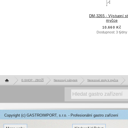
DM-3265 - Výstupní st
myčce
10.660 Kč
Dostupnost: 3 týdny
Hlavní stránka
E-SHOP - ZBOŽÍ
Nerezový nábytek
Nerezové stoly k myčce
Copyright (c) GASTROIMPORT, s.r.o. - Profesionální gastro zařízení