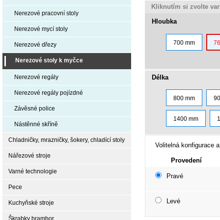
Kliknutím si zvolte va
Nerezové pracovní stoly
Hloubka
Nerezové mycí stoly
700 mm
7
Nerezové dřezy
Nerezové stoly k myčce
Délka
Nerezové regály
Nerezové regály pojízdné
800 mm
9
Závěsné police
1400 mm
Nástěnné skříně
Chladničky, mrazničky, šokery, chladící stoly
Volitelná konfigurace a
Nářezové stroje
Provedení
Varné technologie
Pravé
Pece
Levé
Kuchyňské stroje
Škrabky brambor