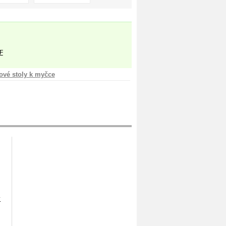
F
ové stoly k myčce
ý