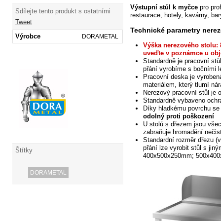
Výstupní stůl k myčce
pro pro
Sdílejte tento produkt s ostatními
restaurace, hotely, kavárny, bary
Tweet
Technické parametry nerez
Výrobce
DORAMETAL
Výška nerezového stolu: 
uveďte v poznámce u obj
Standardně je pracovní stů
přání vyrobíme s bočními 
Pracovní deska je vyroben
materiálem, který tlumí nár
Nerezový pracovní
stůl je 
Standardně vybaveno och
Díky hladkému povrchu se
odolný proti poškození
U stolů s dřezem jsou všec
zabraňuje hromadění
nečis
Standardní rozměr dřezu (
přání lze vyrobit stůl s jin
Štítky
400x500x250mm; 500x400x
DORAMETAL