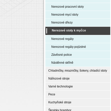
Nerezové pracovní stoly
Nerezové mycí stoly
Nerezové dřezy
Nerezové stoly k myčce
Nerezové regály
Nerezové regály pojízdné
Závěsné police
Nástěnné skříně
Chladničky, mrazničky, šokery, chladící stoly
Nářezové stroje
Varné technologie
Pece
Kuchyňské stroje
Škrabky brambor