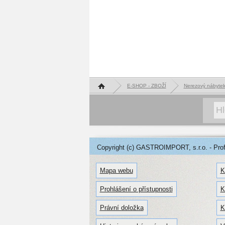
Hlavní stránka
E-SHOP - ZBOŽÍ
Nerezový nábyte
Copyright (c) GASTROIMPORT, s.r.o. - Profe
Mapa webu
K
Prohlášení o přístupnosti
K
Právní doložka
K