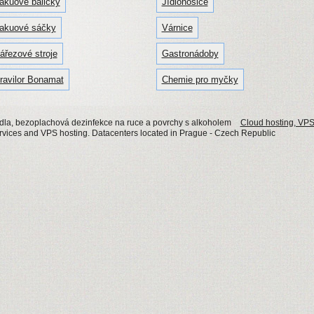
akuové baličky
Jídlonosiče
akuové sáčky
Várnice
ářezové stroje
Gastronádoby
ravilor Bonamat
Chemie pro myčky
dla, bezoplachová dezinfekce na ruce a povrchy s alkoholem
Cloud hosting, VPS
ervices and VPS hosting. Datacenters located in Prague - Czech Republic