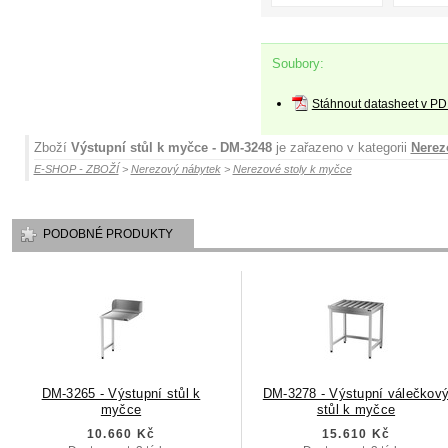
Soubory:
Stáhnout datasheet v PD
Zboží
Výstupní stůl k myčce - DM-3248
je zařazeno v kategorii
Nerez
E-SHOP - ZBOŽÍ
>
Nerezový nábytek
>
Nerezové stoly k myčce
PODOBNÉ PRODUKTY
DM-3265 - Výstupní stůl k
DM-3278 - Výstupní válečkov
myčce
stůl k myčce
10.660 Kč
15.610 Kč