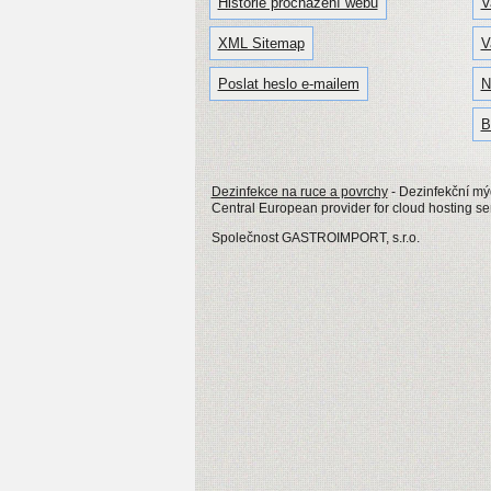
Historie procházení webu
V
XML Sitemap
V
Poslat heslo e-mailem
N
B
Dezinfekce na ruce a povrchy
- Dezinfekční mý
Central European provider for cloud hosting s
Společnost GASTROIMPORT, s.r.o.