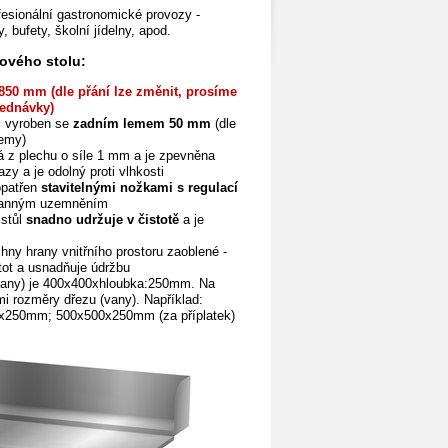
fesionální gastronomické provozy -
, bufety, školní jídelny, apod.
ového stolu:
850 mm (dle přání lze změnit, prosíme
ednávky)
l vyroben se
zadním
lemem 50 mm
(dle
lemy)
á z plechu o síle 1 mm a je zpevněna
azy a je odolný proti vlhkosti
opatřen
stavitelnými nožkami s regulací
ranným uzemněním
 stůl
snadno udržuje v čistotě
a je
hny hrany vnitřního prostoru zaoblené -
tot a
usnadňuje údržbu
vany) je 400x400xhloubka:250mm. Na
ými rozměry dřezu (vany). Například:
250mm; 500x500x250mm (za příplatek)