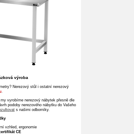
kázková výroba
etry? Nerezový stůl i ostatní nerezový
u
.
my vyrobíme nerezový nábytek přesně dle
návrh podoby nerezového
nábytku do Vašeho
nzultovat
s našimi odborníky.
dky
rní vzhled, ergonomie
certifikát
CE