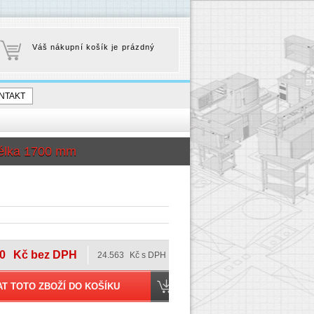
Váš nákupní košík je prázdný
NTAKT
élka 1700 mm
0
Kč bez DPH
24.563
Kč s DPH