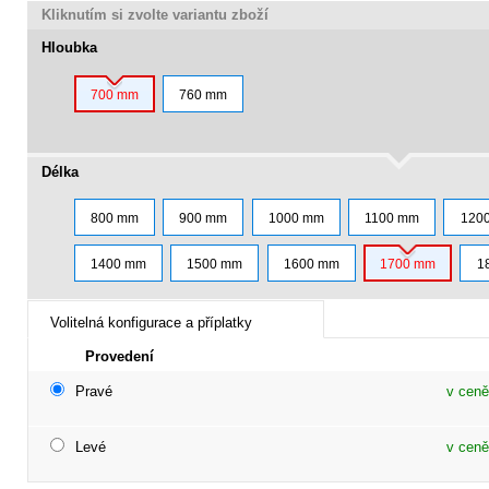
Kliknutím si zvolte variantu zboží
Hloubka
700 mm
760 mm
Délka
800 mm
900 mm
1000 mm
1100 mm
120
1400 mm
1500 mm
1600 mm
1700 mm
1
Volitelná konfigurace a příplatky
Provedení
Pravé
v ceně
Levé
v ceně