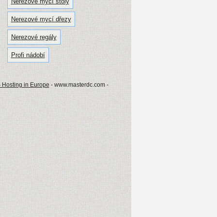
Nerezové mycí stoly
Nerezové mycí dřezy
Nerezové regály
Profi nádobí
 Hosting in Europe
- www.masterdc.com -