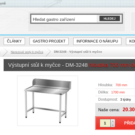
hyně
ČLÁNKY
GASTRO PROJEKT
INFORMACE O NÁKUPU
KO
DM-3248 - Výstupní stůl k myčce
k
Nerezové stoly k myčce
Výstupní stůl k myčce - DM-3248
hloubka 700 mm d
Hloubka:
700 mm
Délka:
1700 mm
Dostupnost:
3 týdny
20.30
Naše cena: