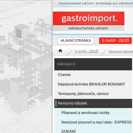
Gastronomické zařízení, technologie pro velkokuc
HLAVNÍ STRÁNKA
E-SHOP - ZBOŽÍ
E-SHOP - ZBOŽÍ
Nerezový nábyte
Hlavní stránka
NAVIGACE
Chemie
Nápojová technika BRAVILOR BONAMAT
Termoporty, jídlonosiče, várnice
Nerezový nábytek
Přepravní a servírovací vozíky
Nerezové pracovní a mycí stoly - EXPRESS
DODÁNÍ