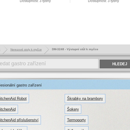
Dostupnost: 3 týdny
Dostupnost: 3 týdny
DM-3248 - Výstupní stůl k myčce
k
Nerezové stoly k myčce
sionální gastro zařízení
itchenAid Robot
Škrabky na brambory
itchenAid
Šokery
itchenAid příslušenství
Termoporty