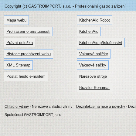
Copyright (c) GASTROIMPORT, s.r.o. - Profesionální gastro zařízení
Mapa webu
KitchenAid Robot
Prohlášení o přístupnosti
KitchenAid
Právní doložka
KitchenAid příslušenství
Historie procházení webu
Vakuové baličky
XML Sitemap
Vakuové sáčky
Poslat heslo e-mailem
Nářezové stroje
Bravilor Bonamat
Chladicí vitriny
- Nerezové chladicí vitríny
Dezinfekce na ruce a povrchy
- Dez
Společnost GASTROIMPORT, s.r.o.