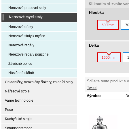
Kliknutím si zvolte va
Nerezové pracovní stoly
Hloubka
Nerezové mycí stoly
600 mm
7
Nerezové dřezy
Nerezové stoly k myčce
Délka
Nerezové regály
Nerezové regály pojízdné
1600 mm
Závěsné police
Nástěnné skříně
Sdílejte tento produkt s 
Chladničky, mrazničky, šokery, chladící stoly
Tweet
Nářezové stroje
Výrobce
D
Varné technologie
Pece
Kuchyňské stroje
Škrabky brambor