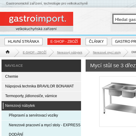
Gastronomické zařízení, technologie pro velkokuchyně
HLAVNÍ STRÁNKA
E-SHOP - ZBOŽÍ
ČLÁNKY
GASTRO P
DM-
E-SHOP - ZBOŽÍ
Nerezový nábytek
Nerezové mycí stoly
Hlavní stránka
Mycí stůl se 3 dř
NAVIGACE
Chemie
Nápojová technika BRAVILOR BONAMAT
Termoporty, jídlonosiče, várnice
Nerezový nábytek
Přepravní a servírovací vozíky
Nerezové pracovní a mycí stoly - EXPRESS
DODÁNÍ