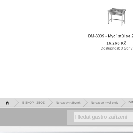
DM-3009 - Mycí stůl se 
16.260 Kč
Dostupnost: 3 týdny
Hlavní stránka
DM-
E-SHOP - ZBOŽÍ
Nerezový nábytek
Nerezové mycí stoly