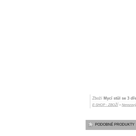
Zboží
Mycí stůl se 3 d
E-SHOP - ZBOŽÍ
>
Nerezový
PODOBNÉ PRODUKTY