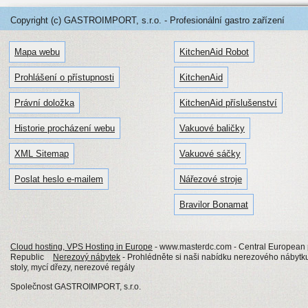
Copyright (c) GASTROIMPORT, s.r.o. - Profesionální gastro zařízení
Mapa webu
KitchenAid Robot
Prohlášení o přístupnosti
KitchenAid
Právní doložka
KitchenAid příslušenství
Historie procházení webu
Vakuové baličky
XML Sitemap
Vakuové sáčky
Poslat heslo e-mailem
Nářezové stroje
Bravilor Bonamat
Cloud hosting, VPS Hosting in Europe
- www.masterdc.com - Central European p
Republic
Nerezový nábytek
- Prohlédněte si naši nabídku nerezového nábytku
stoly, mycí dřezy, nerezové regály
Společnost GASTROIMPORT, s.r.o.