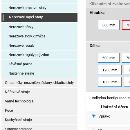
Kliknutím si zvolte va
Nerezové pracovní stoly
Hloubka
Nerezové mycí stoly
600 mm
7
Nerezové dřezy
Nerezové stoly k myčce
Délka
Nerezové regály
Nerezové regály pojízdné
600 mm
7
Závěsné police
1200 mm
Nástěnné skříně
1800 mm
Chladničky, mrazničky, šokery, chladící stoly
Nářezové stroje
Volitelná konfigurace a
Varné technologie
Umístění dřezu
Pece
Vpravo
Kuchyňské stroje
Škrabky brambor