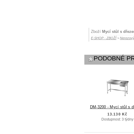
Zboží
Mycí stůl s dřez
E-SHOP - ZBOŽÍ
>
Nerezový
PODOBNÉ P
DM-3200 - Mycí stůl s 
13.130 Kč
Dostupnost: 3 týdny