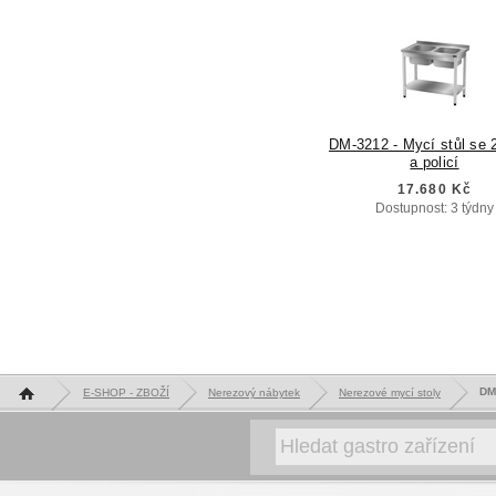
DM-3212 - Mycí stůl se 
a policí
17.680 Kč
Dostupnost: 3 týdny
Hlavní stránka
DM-
E-SHOP - ZBOŽÍ
Nerezový nábytek
Nerezové mycí stoly