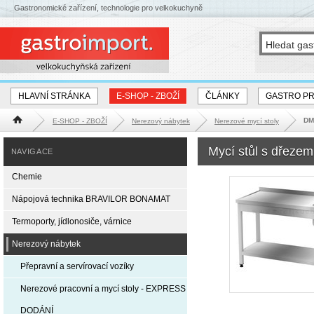
Gastronomické zařízení, technologie pro velkokuchyně
HLAVNÍ STRÁNKA
E-SHOP - ZBOŽÍ
ČLÁNKY
GASTRO P
DM-
E-SHOP - ZBOŽÍ
Nerezový nábytek
Nerezové mycí stoly
Hlavní stránka
Mycí stůl s dřeze
NAVIGACE
Chemie
Nápojová technika BRAVILOR BONAMAT
Termoporty, jídlonosiče, várnice
Nerezový nábytek
Přepravní a servírovací vozíky
Nerezové pracovní a mycí stoly - EXPRESS
DODÁNÍ