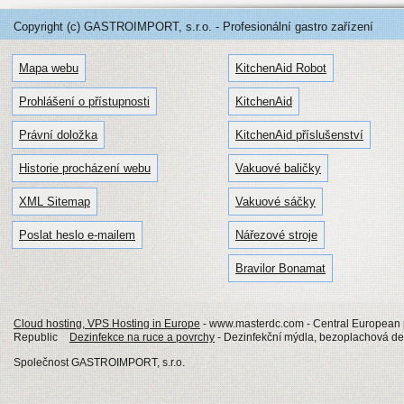
Copyright (c) GASTROIMPORT, s.r.o. - Profesionální gastro zařízení
Mapa webu
KitchenAid Robot
Prohlášení o přístupnosti
KitchenAid
Právní doložka
KitchenAid příslušenství
Historie procházení webu
Vakuové baličky
XML Sitemap
Vakuové sáčky
Poslat heslo e-mailem
Nářezové stroje
Bravilor Bonamat
Cloud hosting, VPS Hosting in Europe
- www.masterdc.com - Central European p
Republic
Dezinfekce na ruce a povrchy
- Dezinfekční mýdla, bezoplachová de
Společnost GASTROIMPORT, s.r.o.