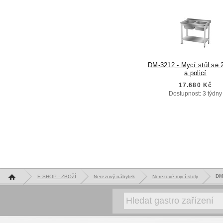
DM-3212 - Mycí stůl se 
a policí
17.680 Kč
Dostupnost: 3 týdny
Hlavní stránka
DM-
E-SHOP - ZBOŽÍ
Nerezový nábytek
Nerezové mycí stoly