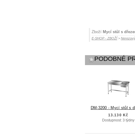
Zboží
Mycí stůl s dřez
E-SHOP - ZBOŽÍ
>
Nerezový
PODOBNÉ P
DM-3200 - Mycí stůl s 
13.130 Kč
Dostupnost: 3 týdny