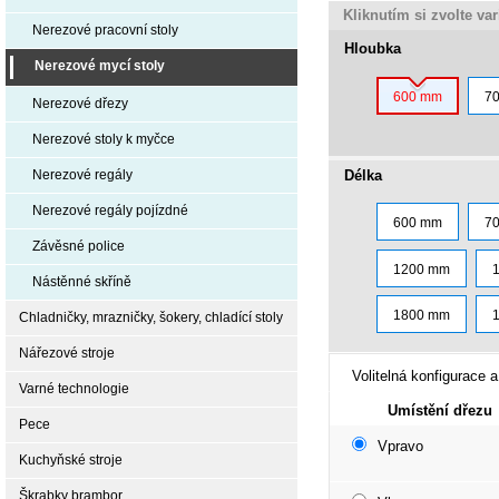
Kliknutím si zvolte va
Nerezové pracovní stoly
Hloubka
Nerezové mycí stoly
600 mm
7
Nerezové dřezy
Nerezové stoly k myčce
Délka
Nerezové regály
Nerezové regály pojízdné
600 mm
7
Závěsné police
1200 mm
Nástěnné skříně
1800 mm
Chladničky, mrazničky, šokery, chladící stoly
Nářezové stroje
Volitelná konfigurace a
Varné technologie
Umístění dřezu
Pece
Vpravo
Kuchyňské stroje
Škrabky brambor