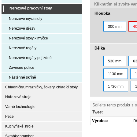
Kliknutím si zvolte va
Nerezové pracovní stoly
Hloubka
Nerezové mycí stoly
300 mm
4
Nerezové dřezy
Nerezové stoly k myčce
Délka
Nerezové regály
Nerezové regály pojízdné
530 mm
6
Závěsné police
1130 mm
Nástěnné skříně
1730 mm
Chladničky, mrazničky, šokery, chladící stoly
Nářezové stroje
Sdílejte tento produkt s 
Varné technologie
Tweet
Pece
Výrobce
D
Kuchyňské stroje
Škrabky brambor