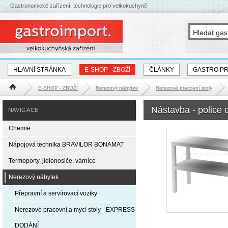
Gastronomické zařízení, technologie pro velkokuchyně
HLAVNÍ STRÁNKA
E-SHOP - ZBOŽÍ
ČLÁNKY
GASTRO P
E-SHOP - ZBOŽÍ
Nerezový nábytek
Nerezové pracovní stoly
Hlavní stránka
Nástavba - police
NAVIGACE
Chemie
Nápojová technika BRAVILOR BONAMAT
Termoporty, jídlonosiče, várnice
Nerezový nábytek
Přepravní a servírovací vozíky
Nerezové pracovní a mycí stoly - EXPRESS
DODÁNÍ