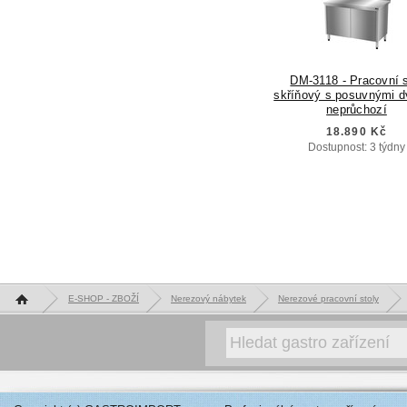
DM-3118 - Pracovní s
skříňový s posuvnými d
neprůchozí
18.890 Kč
Dostupnost: 3 týdny
Hlavní stránka
E-SHOP - ZBOŽÍ
Nerezový nábytek
Nerezové pracovní stoly