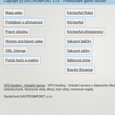
Copyright (c) GASTROIMPORT, s.r.o. - Profesionální gastro zařízení
Mapa webu
KitchenAid Robot
Prohlášení o přístupnosti
KitchenAid
Právní doložka
KitchenAid příslušenství
Historie procházení webu
Vakuové baličky
XML Sitemap
Vakuové sáčky
Poslat heslo e-mailem
Nářezové stroje
Bravilor Bonamat
VPS Hosting - Virtuální server
- VPS Hosting - Virtuální servery v datacentru Mas
velkokuchyně. Nerezové stoly, dřezy, mycí stoly, nerezové regály.
Společnost GASTROIMPORT, s.r.o.