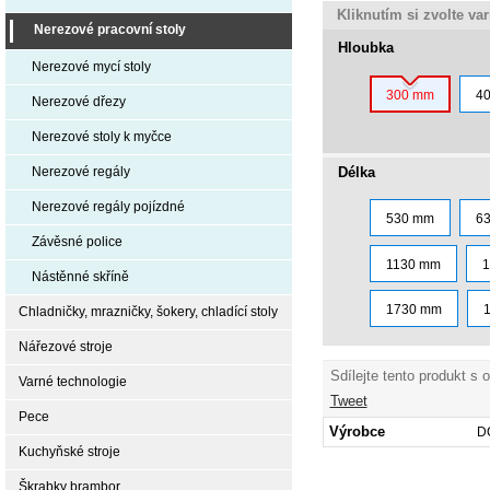
Kliknutím si zvolte va
Nerezové pracovní stoly
Hloubka
Nerezové mycí stoly
300 mm
4
Nerezové dřezy
Nerezové stoly k myčce
Délka
Nerezové regály
Nerezové regály pojízdné
530 mm
6
Závěsné police
1130 mm
Nástěnné skříně
1730 mm
Chladničky, mrazničky, šokery, chladící stoly
Nářezové stroje
Sdílejte tento produkt s 
Varné technologie
Tweet
Pece
Výrobce
D
Kuchyňské stroje
Škrabky brambor