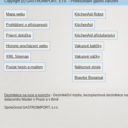
Copyright (c) GASTROIMPORT, s.r.o. - Profesionální gastro zařízení
Mapa webu
KitchenAid Robot
Prohlášení o přístupnosti
KitchenAid
Právní doložka
KitchenAid příslušenství
Historie procházení webu
Vakuové baličky
XML Sitemap
Vakuové sáčky
Poslat heslo e-mailem
Nářezové stroje
Bravilor Bonamat
Dezinfekce na ruce a povrchy
- Dezinfekční mýdla, bezoplachová dezinfekce na
datacentru Master v Praze a v Brně
Společnost GASTROIMPORT, s.r.o.