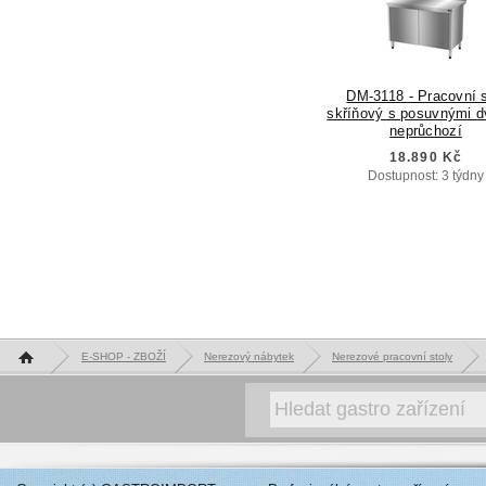
DM-3118 - Pracovní s
skříňový s posuvnými d
neprůchozí
18.890 Kč
Dostupnost: 3 týdny
Hlavní stránka
E-SHOP - ZBOŽÍ
Nerezový nábytek
Nerezové pracovní stoly