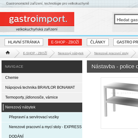
Gastronomické zařízení, technologie pro velkokuchyně
HLAVNÍ STRÁNKA
E-SHOP - ZBOŽÍ
ČLÁNKY
GASTRO P
E-SHOP - ZBOŽÍ
Nerezový nábytek
Nerezové pracovní stoly
Hlavní stránka
Nástavba - police
NAVIGACE
Chemie
Nápojová technika BRAVILOR BONAMAT
Termoporty, jídlonosiče, várnice
Nerezový nábytek
Přepravní a servírovací vozíky
Nerezové pracovní a mycí stoly - EXPRESS
DODÁNÍ