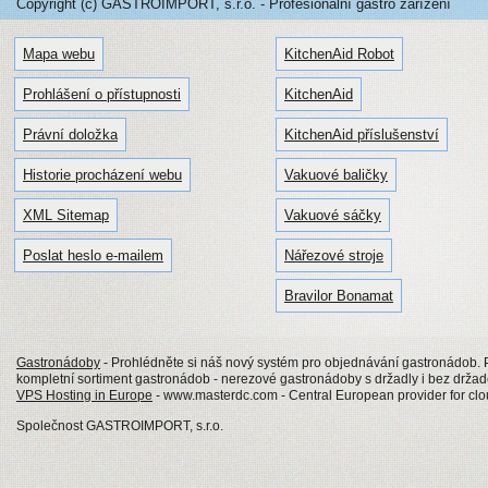
Copyright (c) GASTROIMPORT, s.r.o. - Profesionální gastro zařízení
Mapa webu
KitchenAid Robot
Prohlášení o přístupnosti
KitchenAid
Právní doložka
KitchenAid příslušenství
Historie procházení webu
Vakuové baličky
XML Sitemap
Vakuové sáčky
Poslat heslo e-mailem
Nářezové stroje
Bravilor Bonamat
Gastronádoby
- Prohlédněte si náš nový systém pro objednávání gastronádob
kompletní sortiment gastronádob - nerezové gastronádoby s držadly i bez drž
VPS Hosting in Europe
- www.masterdc.com - Central European provider for clo
Společnost GASTROIMPORT, s.r.o.