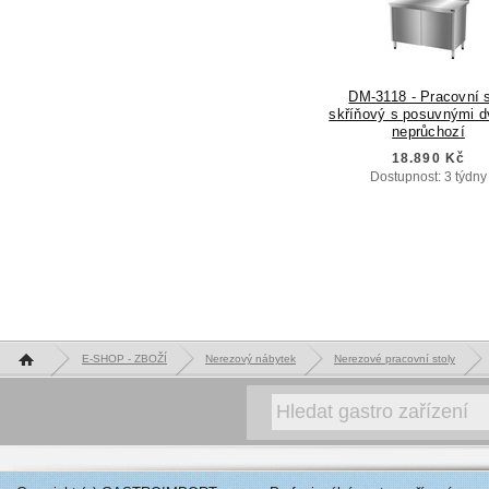
DM-3118 - Pracovní s
skříňový s posuvnými d
neprůchozí
18.890 Kč
Dostupnost: 3 týdny
Hlavní stránka
E-SHOP - ZBOŽÍ
Nerezový nábytek
Nerezové pracovní stoly