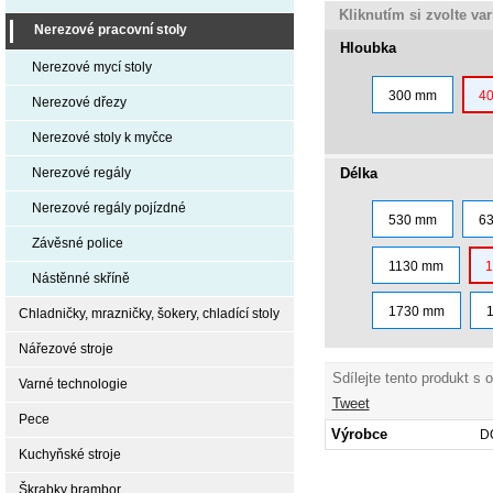
Kliknutím si zvolte va
Nerezové pracovní stoly
Hloubka
Nerezové mycí stoly
300 mm
4
Nerezové dřezy
Nerezové stoly k myčce
Délka
Nerezové regály
Nerezové regály pojízdné
530 mm
6
Závěsné police
1130 mm
Nástěnné skříně
1730 mm
Chladničky, mrazničky, šokery, chladící stoly
Nářezové stroje
Sdílejte tento produkt s 
Varné technologie
Tweet
Pece
Výrobce
D
Kuchyňské stroje
Škrabky brambor