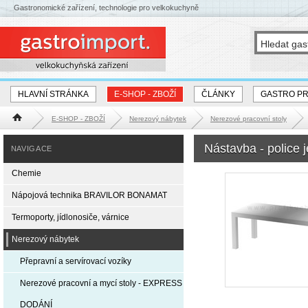
Gastronomické zařízení, technologie pro velkokuchyně
HLAVNÍ STRÁNKA
E-SHOP - ZBOŽÍ
ČLÁNKY
GASTRO P
E-SHOP - ZBOŽÍ
Nerezový nábytek
Nerezové pracovní stoly
Hlavní stránka
Nástavba - police
NAVIGACE
Chemie
Nápojová technika BRAVILOR BONAMAT
Termoporty, jídlonosiče, várnice
Nerezový nábytek
Přepravní a servírovací vozíky
Nerezové pracovní a mycí stoly - EXPRESS
DODÁNÍ