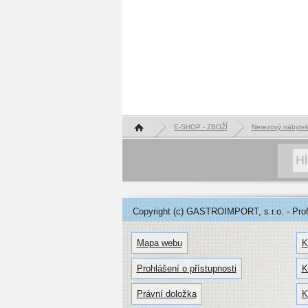
Hlavní stránka
E-SHOP - ZBOŽÍ
Nerezový nábyte
Copyright (c) GASTROIMPORT, s.r.o. - Profe
Mapa webu
K
Prohlášení o přístupnosti
K
Právní doložka
K