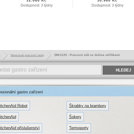
32.060 Kč
30.960 Kč
Dostupnost: 3 týdny
Dostupnost: 3 týdny
DM-3125 - Pracovní stůl se dvěma skříňkami
k
Nerezové pracovní stoly
sionální gastro zařízení
itchenAid Robot
Škrabky na brambory
itchenAid
Šokery
itchenAid příslušenství
Termoporty