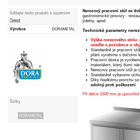
Nerezový pracovní stůl se d
Sdílejte tento produkt s ostatními
gastronomické provozy - restaur
Tweet
jídelny, apod.
Výrobce
DORAMETAL
Technické parametry nerez
Výška nerezového stolu: 
uveďte v poznámce u obj
Standardně je pracovní
stů
přání vyrobíme s bočními 
Pracovní deska
je vyroben
materiálem, který tlumí nár
Nerezový pracovní stůl je 
Standardně vybaveno och
Díky hladkému
povrchu se
odolný proti poškození
Při délce 1600 mm je uprostřed st
Štítky
DORAMETAL