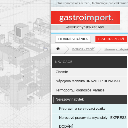
Gastronomické zařízení, technologie pro velkokuc
HLAVNÍ STRÁNKA
E-SHOP - ZBOŽÍ
E-SHOP - ZBOŽÍ
Nerezový nábyte
Hlavní stránka
NAVIGACE
Chemie
Nápojová technika BRAVILOR BONAMAT
Termoporty, jídlonosiče, várnice
Nerezový nábytek
Přepravní a servírovací vozíky
Nerezové pracovní a mycí stoly - EXPRESS
DODÁNÍ