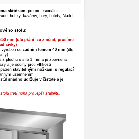
věma skříňkami
pro profesionální
ace, hotely, kavárny, bary, bufety, školní
ového stolu:
850 mm (dle přání lze změnit, prosíme
ednávky)
l vyroben se
zadním lemem 40 mm
(dle
lemy)
á z plechu o síle 1 mm a je zpevněna
azy a je odolný proti vlhkosti
opatřen
stavitelnými nožkami s regulací
ranným uzemněním
 stůl
snadno udržuje v čistotě
a je
olu třetí noha pro lepší stabilitu.