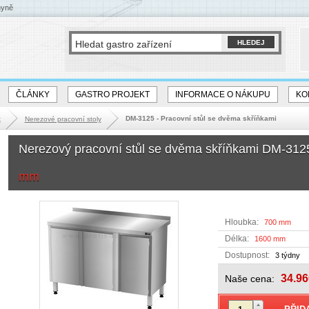
hyně
ČLÁNKY
GASTRO PROJEKT
INFORMACE O NÁKUPU
KO
DM-3125 - Pracovní stůl se dvěma skříňkami
k
Nerezové pracovní stoly
Nerezový pracovní stůl se dvěma skříňkami DM-31
mm
Hloubka:
700 mm
Délka:
1600 mm
Dostupnost:
3 týdny
34.96
Naše cena: