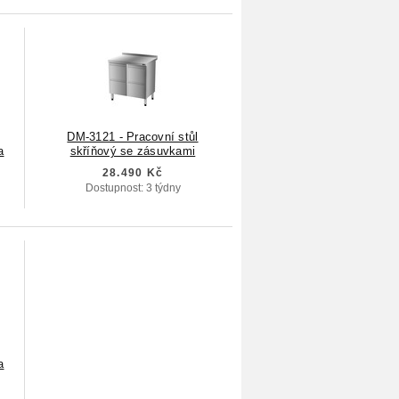
DM-3121 - Pracovní stůl
a
skříňový se zásuvkami
28.490 Kč
Dostupnost: 3 týdny
a