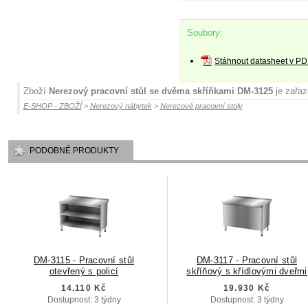
Soubory:
Stáhnout datasheet v PD
Zboží
Nerezový pracovní stůl se dvěma skříňkami DM-3125
je zařaz
E-SHOP - ZBOŽÍ
>
Nerezový nábytek
>
Nerezové pracovní stoly
PODOBNÉ PRODUKTY
DM-3115 - Pracovní stůl
DM-3117 - Pracovní stůl
otevřený s policí
skříňový s křídlovými dveřmi
14.110 Kč
19.930 Kč
Dostupnost: 3 týdny
Dostupnost: 3 týdny