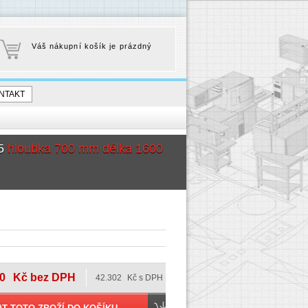
Váš nákupní košík je prázdný
NTAKT
25
hloubka 700 mm délka 1600
0
Kč bez DPH
42.302
Kč s DPH