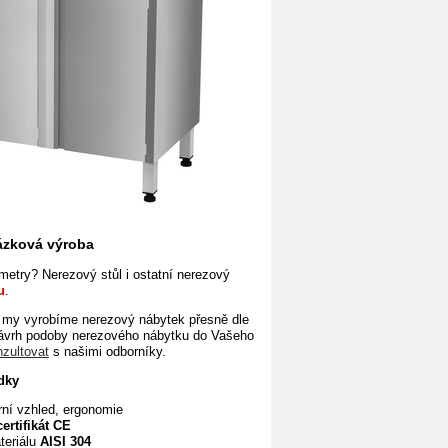
kázková výroba
etry? Nerezový stůl i ostatní nerezový
u
.
my vyrobíme nerezový nábytek přesně dle
ávrh podoby nerezového nábytku do Vašeho
nzultovat
s našimi odborníky.
dky
rní vzhled, ergonomie
certifikát
CE
teriálu
AISI 304