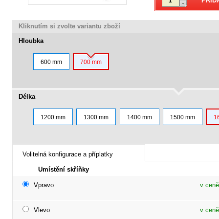
Kliknutím si zvolte variantu zboží
Hloubka
600 mm
700 mm
Délka
1200 mm
1300 mm
1400 mm
1500 mm
1
Volitelná konfigurace a příplatky
Umístění skříňky
Vpravo
v ceně
Vlevo
v ceně