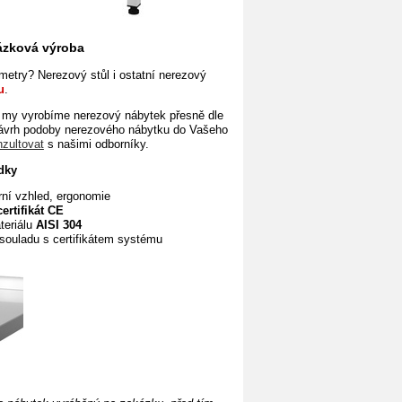
kázková výroba
etry? Nerezový stůl i ostatní nerezový
u
.
 my vyrobíme
nerezový nábytek přesně dle
návrh podoby nerezového nábytku do Vašeho
nzultovat
s našimi odborníky.
dky
rní vzhled, ergonomie
certifikát CE
teriálu
AISI 304
souladu s certifikátem systému