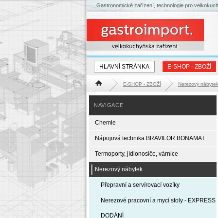
Gastronomické zařízení, technologie pro velkokuc
HLAVNÍ STRÁNKA
E-SHOP - ZBOŽÍ
E-SHOP - ZBOŽÍ
Nerezový nábyte
Hlavní stránka
NAVIGACE
Chemie
Nápojová technika BRAVILOR BONAMAT
Termoporty, jídlonosiče, várnice
Nerezový nábytek
Přepravní a servírovací vozíky
Nerezové pracovní a mycí stoly - EXPRESS
DODÁNÍ