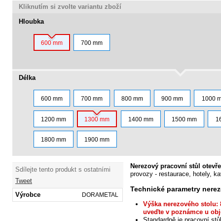
Kliknutím si zvolte variantu zboží
Hloubka
600 mm
700 mm
Délka
600 mm
700 mm
800 mm
900 mm
1000 
1200 mm
1300 mm
1400 mm
1500 mm
1
1800 mm
1900 mm
Nerezový pracovní stůl otevře
Sdílejte tento produkt s ostatními
provozy - restaurace, hotely, ka
Tweet
Technické parametry nerez
Výrobce
DORAMETAL
Výška nerezového stolu: 
uveďte v
poznámce u obj
Standardně je pracovní stů