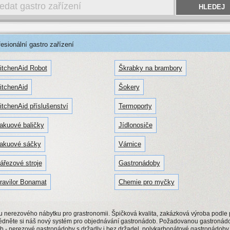
sionální gastro zařízení
itchenAid Robot
Škrabky na brambory
itchenAid
Šokery
itchenAid příslušenství
Termoporty
akuové baličky
Jídlonosiče
akuové sáčky
Várnice
ářezové stroje
Gastronádoby
ravilor Bonamat
Chemie pro myčky
u nerezového nábytku pro grastronomii. Špičková kvalita, zakázková výroba podle p
lédněte si náš nový systém pro objednávání gastronádob. Požadovanou gastronádo
 - nerezové gastronádoby s držadly i bez držadel, polykarbonátové gastronádob