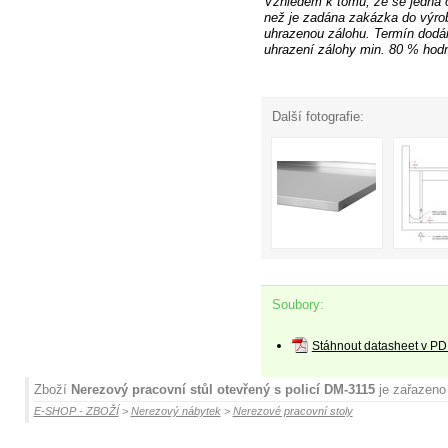
Vzhledem k tomu, že se jedná 
než je zadána zakázka do výro
uhrazenou zálohu. Termín dodán
uhrazení zálohy min. 80 % hodn
Další fotografie:
Soubory:
Stáhnout datasheet v PD
Zboží
Nerezový pracovní stůl otevřený s policí DM-3115
je zařazeno 
E-SHOP - ZBOŽÍ
>
Nerezový nábytek
>
Nerezové pracovní stoly