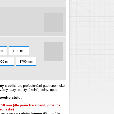
mm
1100 mm
600 mm
1700 mm
ný s policí
pro profesionální gastronomické
várny, bary, bufety, školní jídelny, apod.
ového stolu:
850 mm (dle přání lze změnit, prosíme
ednávky)
l vyroben se
zadním lemem 40 mm
(dle