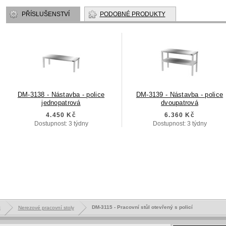
PŘÍSLUŠENSTVÍ
PODOBNÉ PRODUKTY
DM-3138 - Nástavba - police
DM-3139 - Nástavba - police
jednopatrová
dvoupatrová
4.450 Kč
6.360 Kč
Dostupnost: 3 týdny
Dostupnost: 3 týdny
DM-3115 - Pracovní stůl otevřený s policí
k
Nerezové pracovní stoly