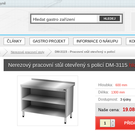
hyně
ČLÁNKY
GASTRO PROJEKT
INFORMACE O NÁKUPU
KO
DM-3115 - Pracovní stůl otevřený s policí
k
Nerezové pracovní stoly
Nerezový pracovní stůl otevřený s policí DM-3115
hl
Hloubka:
600 mm
Délka:
1300 mm
Dostupnost:
3 týdny
19.08
Naše cena: