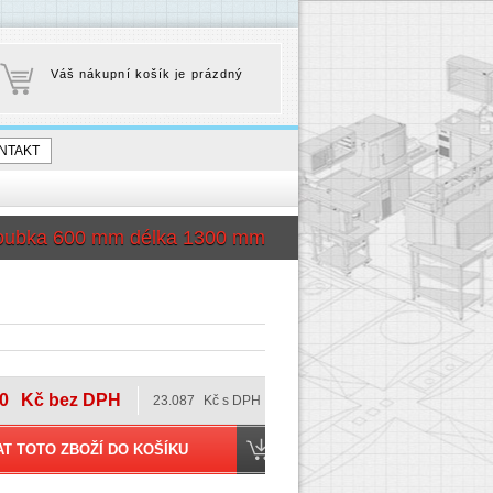
Váš nákupní košík je prázdný
NTAKT
oubka 600 mm délka 1300 mm
0
Kč bez DPH
23.087
Kč s DPH