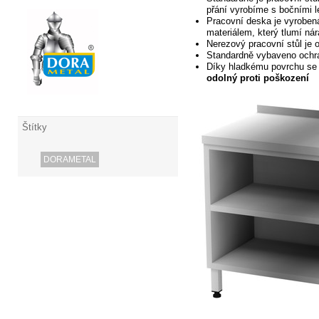
přání vyrobíme s bočními 
Pracovní deska je vyroben
materiálem,
který tlumí nár
Nerezový pracovní stůl je 
Standardně vybaveno och
Díky hladkému povrchu se
odolný proti poškození
Štítky
DORAMETAL