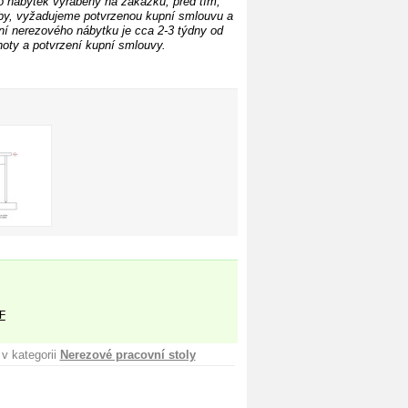
o nábytek vyráběný na zakázku, před
tím,
by, vyžadujeme potvrzenou kupní smlouvu a
í nerezového nábytku je cca 2-3 týdny od
oty a potvrzení kupní smlouvy.
F
v kategorii
Nerezové pracovní stoly