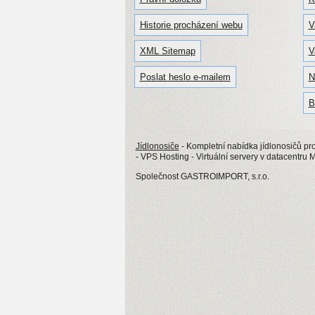
Historie procházení webu
V
XML Sitemap
V
Poslat heslo e-mailem
N
B
Jídlonosiče
- Kompletní nabídka jídlonosičů pro
- VPS Hosting - Virtuální servery v datacentru 
Společnost GASTROIMPORT, s.r.o.