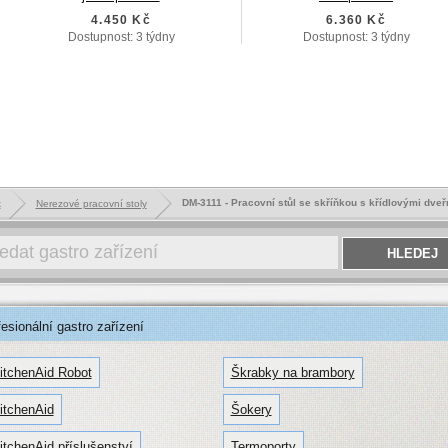
4.450 Kč
6.360 Kč
Dostupnost: 3 týdny
Dostupnost: 3 týdny
DM-3111 - Pracovní stůl se skříňkou s křídlovými dveř
k
Nerezové pracovní stoly
sionální gastro zařízení
itchenAid Robot
Škrabky na brambory
itchenAid
Šokery
itchenAid příslušenství
Termoporty