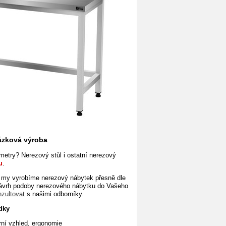
kázková výroba
etry? Nerezový stůl i ostatní
nerezový
u
.
 my vyrobíme nerezový nábytek přesně
dle
návrh podoby nerezového nábytku do Vašeho
nzultovat
s našimi odborníky.
dky
ní vzhled, ergonomie