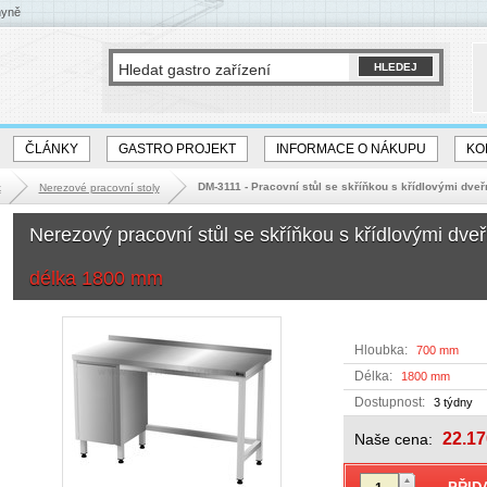
hyně
ČLÁNKY
GASTRO PROJEKT
INFORMACE O NÁKUPU
KO
DM-3111 - Pracovní stůl se skříňkou s křídlovými dveř
k
Nerezové pracovní stoly
Nerezový pracovní stůl se skříňkou s křídlovými dv
délka 1800 mm
Hloubka:
700 mm
Délka:
1800 mm
Dostupnost:
3 týdny
22.17
Naše cena: