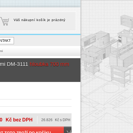
Váš nákupní košík je prázdný
NTAKT
mi
eřmi DM-3111
hloubka 700 mm
0
Kč bez DPH
26.826
Kč s DPH