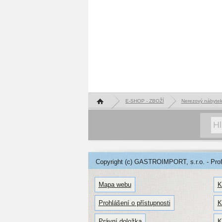
Hlavní stránka
E-SHOP - ZBOŽÍ
Nerezový nábyte
Copyright (c) GASTROIMPORT, s.r.o. - Profe
Mapa webu
K
Prohlášení o přístupnosti
K
Právní doložka
K