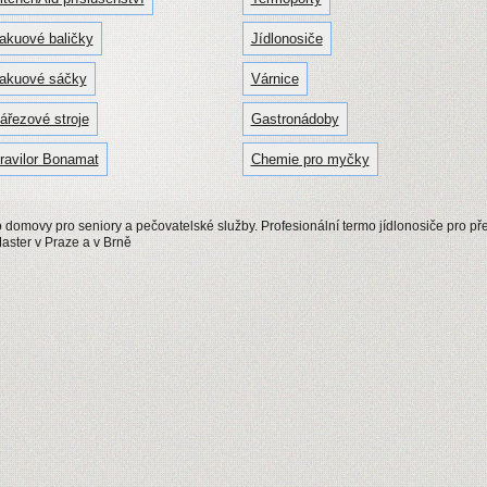
akuové baličky
Jídlonosiče
akuové sáčky
Várnice
ářezové stroje
Gastronádoby
ravilor Bonamat
Chemie pro myčky
 domovy pro seniory a pečovatelské služby. Profesionální termo jídlonosiče pro pře
Master v Praze a v Brně