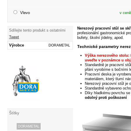
Vlevo
v ceně
Nerezový pracovní stůl se sk
Sdílejte tento produkt s ostatními
profesionální gastronomické pro
Tweet
bufety, školní
jídelny, apod.
Výrobce
DORAMETAL
Technické parametry nerez
Výška
nerezového stolu: 
uveďte v poznámce u obj
Standardně je pracovní stů
přání vyrobíme s bočními 
Pracovní deska je vyroben
materiálem, který tlumí nár
Nerezový
pracovní stůl je 
Standardně vybaveno och
Díky
hladkému povrchu se 
odolný proti poškození
Štítky
DORAMETAL