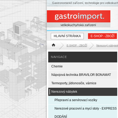
Gastronomické zařízení, technologie pro velkokuc
HLAVNÍ STRÁNKA
E-SHOP - ZBOŽÍ
E-SHOP - ZBOŽÍ
Nerezový nábyte
Hlavní stránka
NAVIGACE
Chemie
Nápojová technika BRAVILOR BONAMAT
Termoporty, jídlonosiče, várnice
Nerezový nábytek
Přepravní a servírovací vozíky
Nerezové pracovní a mycí stoly - EXPRESS
DODÁNÍ