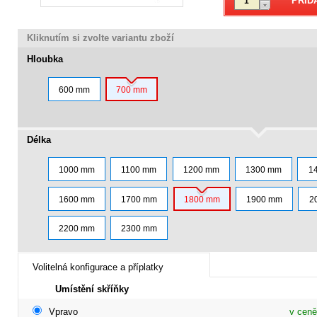
Kliknutím si zvolte variantu zboží
Hloubka
600 mm
700 mm
Délka
1000 mm
1100 mm
1200 mm
1300 mm
1
1600 mm
1700 mm
1800 mm
1900 mm
2
2200 mm
2300 mm
Volitelná konfigurace a příplatky
Umístění skříňky
Vpravo
v ceně