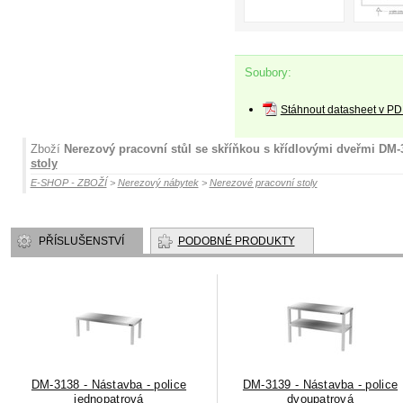
Soubory:
Stáhnout datasheet v PD
Zboží
Nerezový pracovní stůl se skříňkou s křídlovými dveřmi DM-
stoly
E-SHOP - ZBOŽÍ
>
Nerezový nábytek
>
Nerezové pracovní stoly
PŘÍSLUŠENSTVÍ
PODOBNÉ PRODUKTY
DM-3138 - Nástavba - police
DM-3139 - Nástavba - police
jednopatrová
dvoupatrová