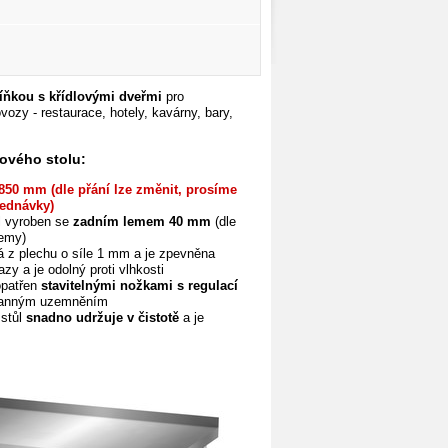
říňkou s křídlovými dveřmi
pro
vozy - restaurace, hotely, kavárny, bary,
ového stolu:
850 mm (dle přání lze změnit, prosíme
ednávky)
l vyroben se
zadním
lemem 40 mm
(dle
lemy)
á z plechu o síle 1 mm a je zpevněna
azy a je odolný proti vlhkosti
opatřen
stavitelnými nožkami s regulací
ranným uzemněním
stůl
snadno udržuje v čistotě
a je