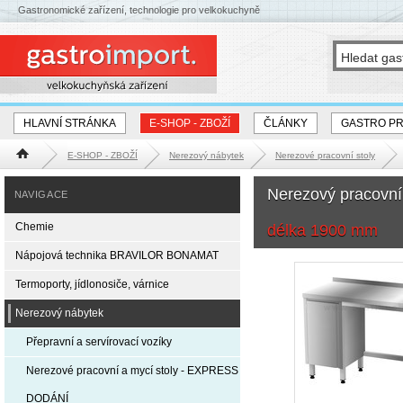
Gastronomické zařízení, technologie pro velkokuchyně
HLAVNÍ STRÁNKA
E-SHOP - ZBOŽÍ
ČLÁNKY
GASTRO P
E-SHOP - ZBOŽÍ
Nerezový nábytek
Nerezové pracovní stoly
Hlavní stránka
Nerezový pracovní
NAVIGACE
Chemie
délka 1900 mm
Nápojová technika BRAVILOR BONAMAT
Termoporty, jídlonosiče, várnice
Nerezový nábytek
Přepravní a servírovací vozíky
Nerezové pracovní a mycí stoly - EXPRESS
DODÁNÍ