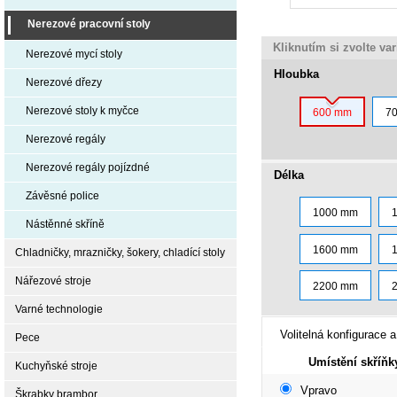
Nerezové pracovní stoly
Kliknutím si zvolte va
Nerezové mycí stoly
Hloubka
Nerezové dřezy
Nerezové stoly k myčce
600 mm
7
Nerezové regály
Nerezové regály pojízdné
Délka
Závěsné police
1000 mm
Nástěnné skříně
1600 mm
Chladničky, mrazničky, šokery, chladící stoly
Nářezové stroje
2200 mm
Varné technologie
Volitelná konfigurace a
Pece
Umístění skříňk
Kuchyňské stroje
Vpravo
Škrabky brambor