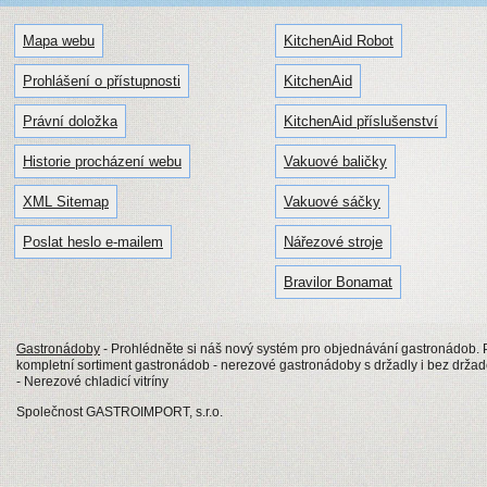
Mapa webu
KitchenAid Robot
Prohlášení o přístupnosti
KitchenAid
Právní doložka
KitchenAid příslušenství
Historie procházení webu
Vakuové baličky
XML Sitemap
Vakuové sáčky
Poslat heslo e-mailem
Nářezové stroje
Bravilor Bonamat
Gastronádoby
- Prohlédněte si náš nový systém pro objednávání gastronádob
kompletní sortiment gastronádob - nerezové gastronádoby s držadly i bez drž
- Nerezové chladicí vitríny
Společnost GASTROIMPORT, s.r.o.