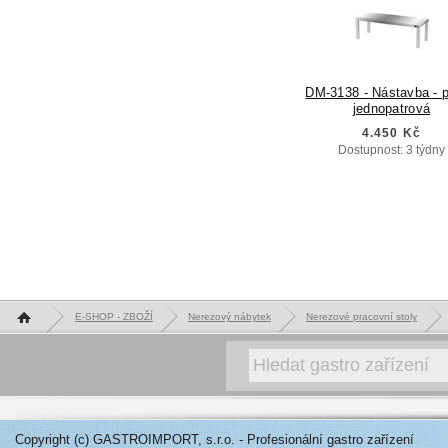
DM-3138 - Nástavba - p
jednopatrová
4.450 Kč
Dostupnost: 3 týdny
Hlavní stránka
E-SHOP - ZBOŽÍ
Nerezový nábytek
Nerezové pracovní stoly
Copyright (c) GASTROIMPORT, s.r.o. - Profesionální gastro zařízení