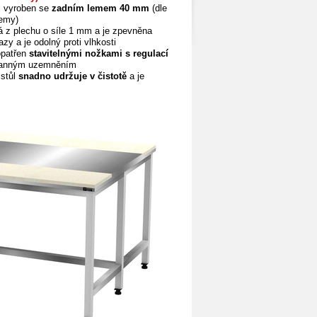
l vyroben se
zadním lemem 40 mm
(dle
lemy)
á z plechu o síle 1 mm a je zpevněna
azy a je odolný
proti vlhkosti
opatřen
stavitelnými nožkami s regulací
ranným uzemněním
stůl
snadno udržuje v čistotě
a je