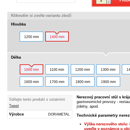
Kliknutím si zvolte variantu zboží
Hloubka
1200 mm
1400 mm
Délka
1000 mm
1100 mm
1200 mm
1300 mm
1
1600 mm
1700 mm
1800 mm
1900 mm
Nerezový pracovní stůl s krá
Sdílejte tento produkt s ostatními
gastronomické provozy - restaur
Tweet
jídelny, apod.
Výrobce
DORAMETAL
Technické
parametry nerez
Výška nerezového stolu: 
uveďte v poznámce u obj