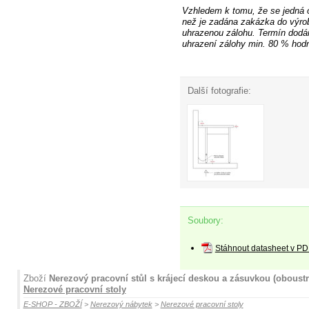
Vzhledem k tomu, že se jedná 
než je zadána zakázka do výro
uhrazenou zálohu. Termín dodán
uhrazení zálohy
min. 80 % hodn
Další fotografie:
Soubory:
Stáhnout datasheet v PD
Zboží
Nerezový pracovní stůl s krájecí deskou a zásuvkou (oboust
Nerezové pracovní stoly
E-SHOP - ZBOŽÍ
>
Nerezový nábytek
>
Nerezové pracovní stoly