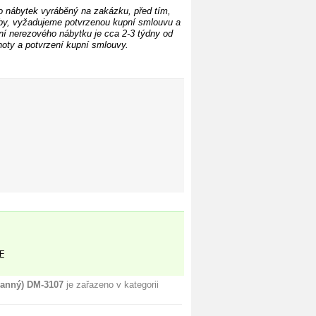
o nábytek vyráběný na zakázku, před tím,
by, vyžadujeme potvrzenou kupní smlouvu a
í nerezového nábytku je cca 2-3 týdny od
oty a potvrzení kupní smlouvy.
F
ranný) DM-3107
je zařazeno v kategorii