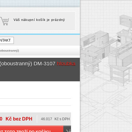
Váš nákupní košík je prázdný
NTAKT
(oboustranný)
u (oboustranný) DM-3107
hloubka
0
Kč bez DPH
46.017
Kč s DPH