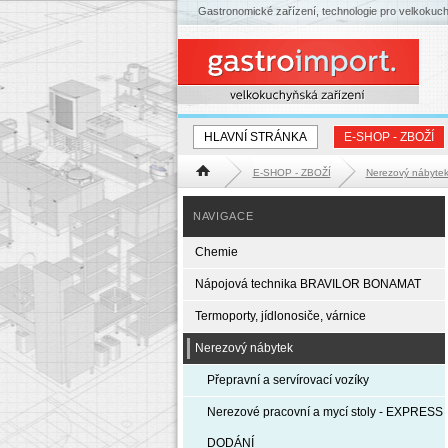
Gastronomické zařízení, technologie pro velkokuc
HLAVNÍ STRÁNKA
E-SHOP - ZBOŽÍ
E-SHOP - ZBOŽÍ
Nerezový nábyte
Hlavní stránka
NAVIGACE
Chemie
Nápojová technika BRAVILOR BONAMAT
Termoporty, jídlonosiče, várnice
Nerezový nábytek
Přepravní a servírovací vozíky
Nerezové pracovní a mycí stoly - EXPRESS
DODÁNÍ