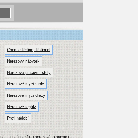
Chemie Retigo, Rational
Nerezový nábytek
Nerezové pracovní stoly
Nerezové mycí stoly
Nerezové mycí dřezy
Nerezové regály
Profi nádobí
dněte si naši nabídku nerezového nábytku