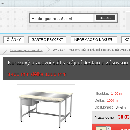
hyně
ČLÁNKY
GASTRO PROJEKT
INFORMACE O NÁKUPU
KO
DM-3107 - Pracovní stůl s krájecí deskou a zásuvkou 
k
Nerezové pracovní stoly
Nerezový pracovní stůl s krájecí deskou a zásuvko
1400 mm délka 1000 mm
Hloubka:
1400 mm
Délka:
1000 mm
Dostupnost:
3 týdny
38.03
Naše cena: