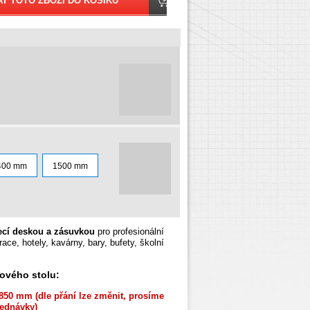
400 mm
1500 mm
jecí deskou a zásuvkou
pro profesionální
ace, hotely, kavárny, bary, bufety, školní
ového stolu:
850 mm (dle přání lze změnit, prosíme
ednávky)