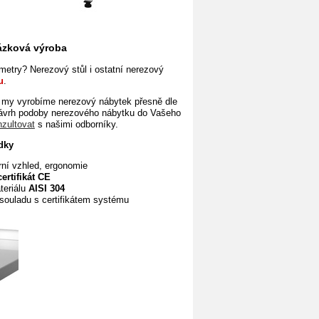
kázková výroba
etry? Nerezový stůl i ostatní nerezový
u
.
my vyrobíme nerezový nábytek přesně dle
návrh podoby nerezového nábytku do Vašeho
nzultovat
s našimi odborníky.
dky
rní vzhled, ergonomie
certifikát CE
teriálu
AISI 304
souladu s certifikátem systému