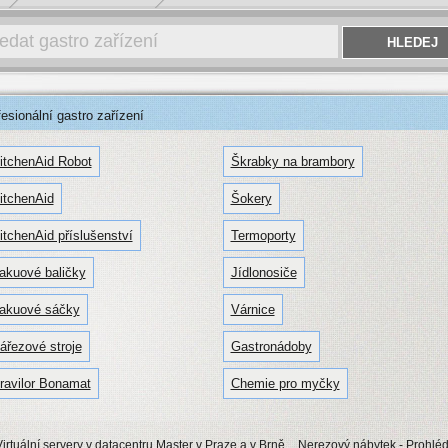
sionální gastro zařízení
itchenAid Robot
Škrabky na brambory
itchenAid
Šokery
itchenAid příslušenství
Termoporty
akuové baličky
Jídlonosiče
akuové sáčky
Várnice
ářezové stroje
Gastronádoby
ravilor Bonamat
Chemie pro myčky
irtuální servery v datacentru Master v Praze a v Brně
Nerezový nábytek
- Prohlé