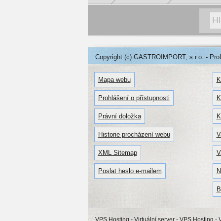
Copyright (c) GASTROIMPORT, s.r.o. - Profe
Mapa webu
K
Prohlášení o přístupnosti
K
Právní doložka
K
Historie procházení webu
V
XML Sitemap
V
Poslat heslo e-mailem
N
B
VPS Hosting - Virtuální server
- VPS Hosting - V