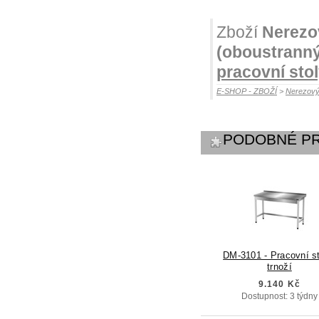
Zboží
Nerezov
(oboustrann
pracovní sto
E-SHOP - ZBOŽÍ
>
Nerezový
PODOBNÉ P
DM-3101 - Pracovní st
trnoží
9.140 Kč
Dostupnost: 3 týdny