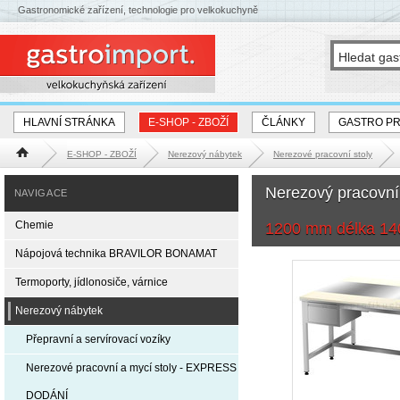
Gastronomické zařízení, technologie pro velkokuchyně
HLAVNÍ STRÁNKA
E-SHOP - ZBOŽÍ
ČLÁNKY
GASTRO P
E-SHOP - ZBOŽÍ
Nerezový nábytek
Nerezové pracovní stoly
Hlavní stránka
Nerezový pracovní
NAVIGACE
Chemie
1200 mm délka 1
Nápojová technika BRAVILOR BONAMAT
Termoporty, jídlonosiče, várnice
Nerezový nábytek
Přepravní a servírovací vozíky
Nerezové pracovní a mycí stoly - EXPRESS
DODÁNÍ