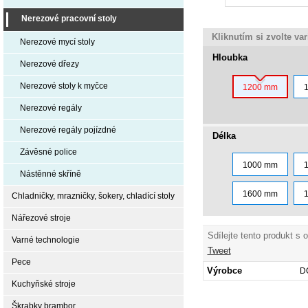
Nerezové pracovní stoly
Kliknutím si zvolte va
Nerezové mycí stoly
Hloubka
Nerezové dřezy
Nerezové stoly k myčce
1200 mm
Nerezové regály
Nerezové regály pojízdné
Délka
Závěsné police
1000 mm
Nástěnné skříně
1600 mm
Chladničky, mrazničky, šokery, chladící stoly
Nářezové stroje
Sdílejte tento produkt s 
Varné technologie
Tweet
Pece
Výrobce
D
Kuchyňské stroje
Škrabky brambor