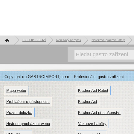
Hlavní stránka
E-SHOP - ZBOŽÍ
Nerezový nábytek
Nerezové pracovní stoly
Copyright (c) GASTROIMPORT, s.r.o. - Profesionální gastro zařízení
Mapa webu
KitchenAid Robot
Prohlášení o přístupnosti
KitchenAid
Právní doložka
KitchenAid příslušenství
Historie procházení webu
Vakuové baličky