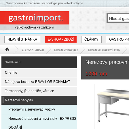
Gastronomické zařízení, technologie pro velkokuchyně
HLAVNÍ STRÁNKA
E-SHOP - ZBOŽÍ
ČLÁNKY
GASTRO P
E-SHOP - ZBOŽÍ
Nerezový nábytek
Nerezové pracovní stoly
Hlavní stránka
Nerezový pracovní
NAVIGACE
Chemie
1000 mm
Nápojová technika BRAVILOR BONAMAT
Termoporty, jídlonosiče, várnice
Nerezový nábytek
Přepravní a servírovací vozíky
Nerezové pracovní a mycí stoly - EXPRESS
DODÁNÍ