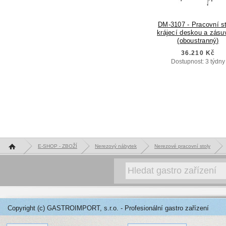
DM-3107 - Pracovní st
krájecí deskou a zásu
(oboustranný)
36.210 Kč
Dostupnost: 3 týdny
Hlavní stránka
E-SHOP - ZBOŽÍ
Nerezový nábytek
Nerezové pracovní stoly
Copyright (c) GASTROIMPORT, s.r.o. - Profesionální gastro zařízení