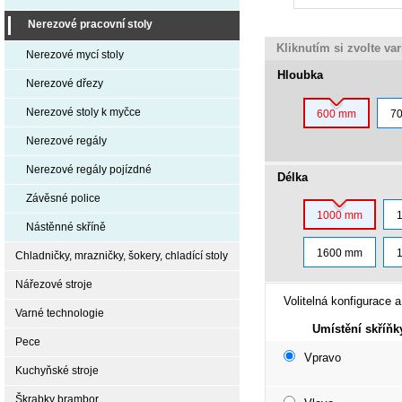
Nerezové pracovní stoly
Kliknutím si zvolte va
Nerezové mycí stoly
Hloubka
Nerezové dřezy
Nerezové stoly k myčce
600 mm
7
Nerezové regály
Nerezové regály pojízdné
Délka
Závěsné police
1000 mm
Nástěnné skříně
1600 mm
Chladničky, mrazničky, šokery, chladící stoly
Nářezové stroje
Volitelná konfigurace a
Varné technologie
Umístění skříňk
Pece
Vpravo
Kuchyňské stroje
Škrabky brambor