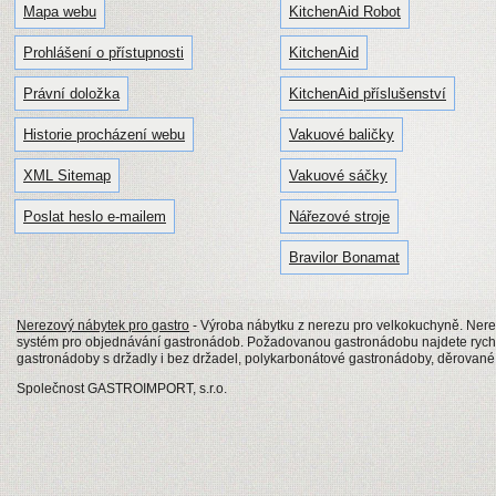
Mapa webu
KitchenAid Robot
Prohlášení o přístupnosti
KitchenAid
Právní doložka
KitchenAid příslušenství
Historie procházení webu
Vakuové baličky
XML Sitemap
Vakuové sáčky
Poslat heslo e-mailem
Nářezové stroje
Bravilor Bonamat
Nerezový nábytek pro gastro
- Výroba nábytku z nerezu pro velkokuchyně. Nerezo
systém pro objednávání gastronádob. Požadovanou gastronádobu najdete rychl
gastronádoby s držadly i bez držadel, polykarbonátové gastronádoby, děrovan
Společnost GASTROIMPORT, s.r.o.