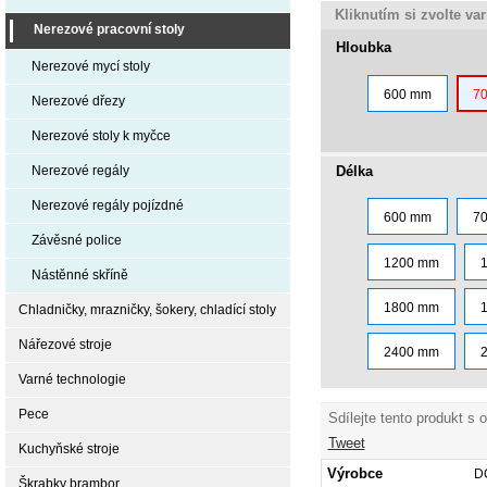
Kliknutím si zvolte va
Nerezové pracovní stoly
Hloubka
Nerezové mycí stoly
600 mm
7
Nerezové dřezy
Nerezové stoly k myčce
Délka
Nerezové regály
Nerezové regály pojízdné
600 mm
7
Závěsné police
1200 mm
Nástěnné skříně
1800 mm
Chladničky, mrazničky, šokery, chladící stoly
Nářezové stroje
2400 mm
Varné technologie
Pece
Sdílejte tento produkt s 
Tweet
Kuchyňské stroje
Výrobce
D
Škrabky brambor