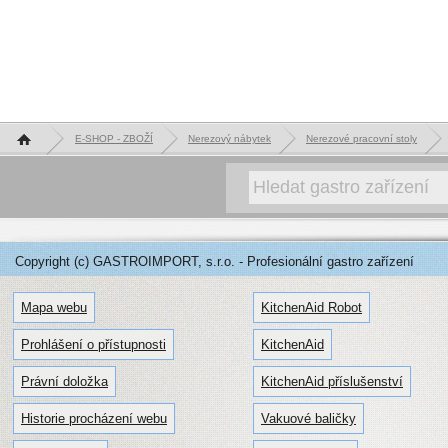
Hlavní stránka
E-SHOP - ZBOŽÍ
Nerezový nábytek
Nerezové pracovní stoly
Copyright (c) GASTROIMPORT, s.r.o. - Profesionální gastro zařízení
Mapa webu
KitchenAid Robot
Prohlášení o přístupnosti
KitchenAid
Právní doložka
KitchenAid příslušenství
Historie procházení webu
Vakuové baličky