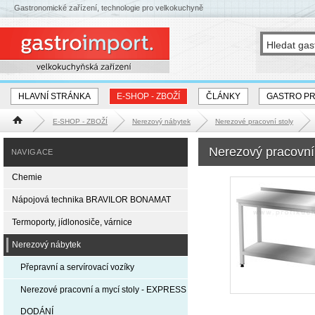
Gastronomické zařízení, technologie pro velkokuchyně
HLAVNÍ STRÁNKA
E-SHOP - ZBOŽÍ
ČLÁNKY
GASTRO P
E-SHOP - ZBOŽÍ
Nerezový nábytek
Nerezové pracovní stoly
Hlavní stránka
Nerezový pracovní
NAVIGACE
Chemie
Nápojová technika BRAVILOR BONAMAT
Termoporty, jídlonosiče, várnice
Nerezový nábytek
Přepravní a servírovací vozíky
Nerezové pracovní a mycí stoly - EXPRESS
DODÁNÍ