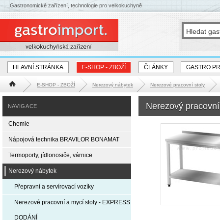
Gastronomické zařízení, technologie pro velkokuchyně
HLAVNÍ STRÁNKA
E-SHOP - ZBOŽÍ
ČLÁNKY
GASTRO P
E-SHOP - ZBOŽÍ
Nerezový nábytek
Nerezové pracovní stoly
Hlavní stránka
Nerezový pracovní
NAVIGACE
Chemie
Nápojová technika BRAVILOR BONAMAT
Termoporty, jídlonosiče, várnice
Nerezový nábytek
Přepravní a servírovací vozíky
Nerezové pracovní a mycí stoly - EXPRESS
DODÁNÍ