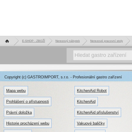
Hlavní stránka
E-SHOP - ZBOŽÍ
Nerezový nábytek
Nerezové pracovní stoly
Copyright (c) GASTROIMPORT, s.r.o. - Profesionální gastro zařízení
Mapa webu
KitchenAid Robot
Prohlášení o přístupnosti
KitchenAid
Právní doložka
KitchenAid příslušenství
Historie procházení webu
Vakuové baličky