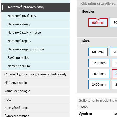
Kliknutím si zvolte va
Nerezové pracovní stoly
Hloubka
Nerezové mycí stoly
600 mm
7
Nerezové dřezy
Nerezové stoly k myčce
Délka
Nerezové regály
Nerezové regály pojízdné
600 mm
7
Závěsné police
1200 mm
Nástěnné skříně
1800 mm
Chladničky, mrazničky, šokery, chladící stoly
Nářezové stroje
2400 mm
Varné technologie
Pece
Sdílejte tento produkt s 
Tweet
Kuchyňské stroje
Výrobce
D
Škrabky brambor