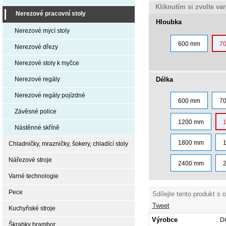
Kliknutím si zvolte va
Nerezové pracovní stoly
Hloubka
Nerezové mycí stoly
600 mm
7
Nerezové dřezy
Nerezové stoly k myčce
Délka
Nerezové regály
Nerezové regály pojízdné
600 mm
7
Závěsné police
1200 mm
Nástěnné skříně
1800 mm
Chladničky, mrazničky, šokery, chladící stoly
Nářezové stroje
2400 mm
Varné technologie
Pece
Sdílejte tento produkt s 
Tweet
Kuchyňské stroje
Výrobce
D
Škrabky brambor