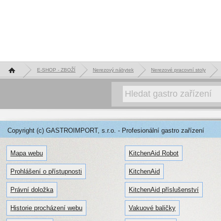
Hlavní stránka
E-SHOP - ZBOŽÍ
Nerezový nábytek
Nerezové pracovní stoly
Copyright (c) GASTROIMPORT, s.r.o. - Profesionální gastro zařízení
Mapa webu
KitchenAid Robot
Prohlášení o přístupnosti
KitchenAid
Právní doložka
KitchenAid příslušenství
Historie procházení webu
Vakuové baličky