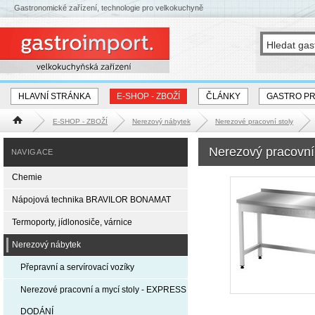
Gastronomické zařízení, technologie pro velkokuchyně
HLAVNÍ STRÁNKA
E-SHOP - ZBOŽÍ
ČLÁNKY
GASTRO P
E-SHOP - ZBOŽÍ
Nerezový nábytek
Nerezové pracovní stoly
Hlavní stránka
Nerezový pracovní
NAVIGACE
Chemie
Nápojová technika BRAVILOR BONAMAT
Termoporty, jídlonosiče, várnice
Nerezový nábytek
Přepravní a servírovací vozíky
Nerezové pracovní a mycí stoly - EXPRESS
DODÁNÍ