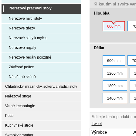
Kliknutím si zvolte va
Nerezové pracovní stoly
Hloubka
Nerezové mycí stoly
600 mm
7
Nerezové dřezy
Nerezové stoly k myčce
Délka
Nerezové regály
Nerezové regály pojízdné
600 mm
7
Závěsné police
1200 mm
Nástěnné skříně
1800 mm
Chladničky, mrazničky, šokery, chladící stoly
Nářezové stroje
2400 mm
Varné technologie
Pece
Sdílejte tento produkt s 
Tweet
Kuchyňské stroje
Výrobce
D
Škrabky brambor