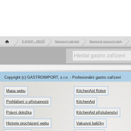
Hlavní stránka
E-SHOP - ZBOŽÍ
Nerezový nábytek
Nerezové pracovní stoly
Copyright (c) GASTROIMPORT, s.r.o. - Profesionální gastro zařízení
Mapa webu
KitchenAid Robot
Prohlášení o přístupnosti
KitchenAid
Právní doložka
KitchenAid příslušenství
Historie procházení webu
Vakuové baličky