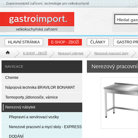
Gastronomické zařízení, technologie pro velkokuchyně
HLAVNÍ STRÁNKA
E-SHOP - ZBOŽÍ
ČLÁNKY
GASTRO P
E-SHOP - ZBOŽÍ
Nerezový nábytek
Nerezové pracovní stoly
Hlavní stránka
Nerezový pracovní
NAVIGACE
Chemie
Nápojová technika BRAVILOR BONAMAT
Termoporty, jídlonosiče, várnice
Nerezový nábytek
Přepravní a servírovací vozíky
Nerezové pracovní a mycí stoly - EXPRESS
DODÁNÍ