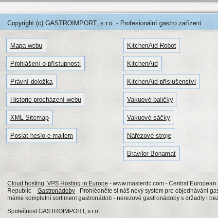
Copyright (c) GASTROIMPORT, s.r.o. - Profesionální gastro zařízení
Mapa webu
KitchenAid Robot
Prohlášení o přístupnosti
KitchenAid
Právní doložka
KitchenAid příslušenství
Historie procházení webu
Vakuové baličky
XML Sitemap
Vakuové sáčky
Poslat heslo e-mailem
Nářezové stroje
Bravilor Bonamat
Cloud hosting, VPS Hosting in Europe
- www.masterdc.com - Central European p
Republic
Gastronádoby
- Prohlédněte si náš nový systém pro objednávání g
máme kompletní sortiment gastronádob - nerezové gastronádoby s držadly i b
Společnost GASTROIMPORT, s.r.o.