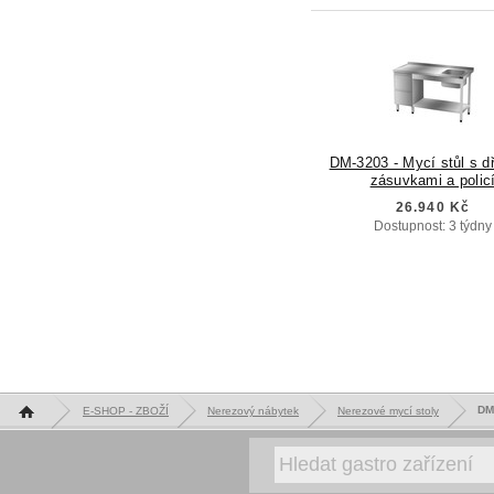
DM-3203 - Mycí stůl s d
zásuvkami a polic
26.940 Kč
Dostupnost: 3 týdny
Hlavní stránka
DM-
E-SHOP - ZBOŽÍ
Nerezový nábytek
Nerezové mycí stoly