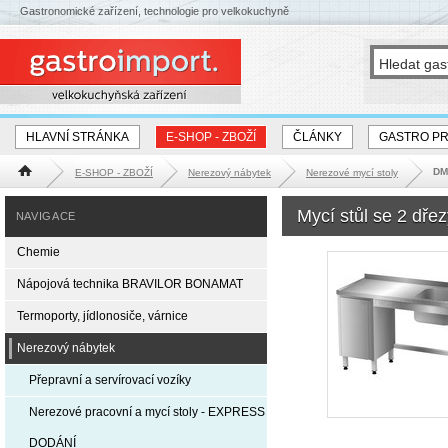
Gastronomické zařízení, technologie pro velkokuchyně
HLAVNÍ STRÁNKA
E-SHOP - ZBOŽÍ
ČLÁNKY
GASTRO P
DM-
E-SHOP - ZBOŽÍ
Nerezový nábytek
Nerezové mycí stoly
Hlavní stránka
Mycí stůl se 2 dř
NAVIGACE
Chemie
Nápojová technika BRAVILOR BONAMAT
Termoporty, jídlonosiče, várnice
Nerezový nábytek
Přepravní a servírovací vozíky
Nerezové pracovní a mycí stoly - EXPRESS
DODÁNÍ