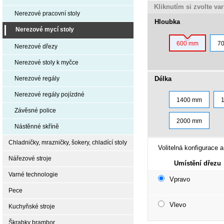
Kliknutím si zvolte va
Nerezové pracovní stoly
Hloubka
Nerezové mycí stoly
600 mm
7
Nerezové dřezy
Nerezové stoly k myčce
Délka
Nerezové regály
Nerezové regály pojízdné
1400 mm
Závěsné police
2000 mm
Nástěnné skříně
Chladničky, mrazničky, šokery, chladící stoly
Volitelná konfigurace a
Nářezové stroje
Umístění dřezu
Varné technologie
Vpravo
Pece
Vlevo
Kuchyňské stroje
Škrabky brambor