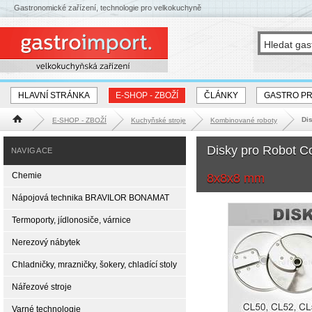
Gastronomické zařízení, technologie pro velkokuchyně
HLAVNÍ STRÁNKA
E-SHOP - ZBOŽÍ
ČLÁNKY
GASTRO P
Dis
E-SHOP - ZBOŽÍ
Kuchyňské stroje
Kombinované roboty
Hlavní stránka
Disky pro Robot C
NAVIGACE
Chemie
8x8x8 mm
Nápojová technika BRAVILOR BONAMAT
Termoporty, jídlonosiče, várnice
Nerezový nábytek
Chladničky, mrazničky, šokery, chladící stoly
Nářezové stroje
Varné technologie