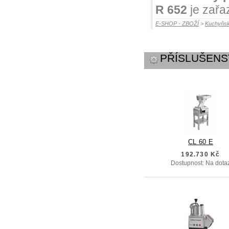
R 652
je zařa
E-SHOP - ZBOŽÍ
>
Kuchyňsk
PŘÍSLUŠENS
CL 60 E
192.730 Kč
Dostupnost: Na dota