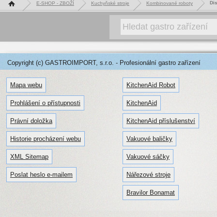
Hlavní stránka
Dis
E-SHOP - ZBOŽÍ
Kuchyňské stroje
Kombinované roboty
Copyright (c) GASTROIMPORT, s.r.o. - Profesionální gastro zařízení
Mapa webu
KitchenAid Robot
Prohlášení o přístupnosti
KitchenAid
Právní doložka
KitchenAid příslušenství
Historie procházení webu
Vakuové baličky
XML Sitemap
Vakuové sáčky
Poslat heslo e-mailem
Nářezové stroje
Bravilor Bonamat