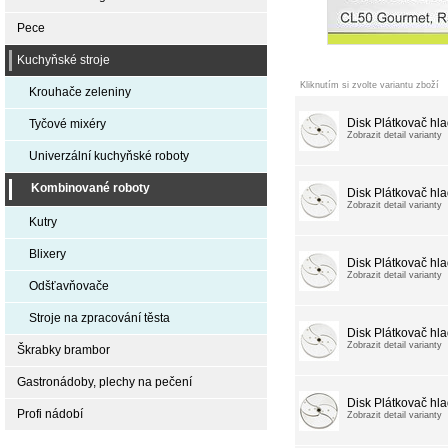
Pece
Kuchyňské stroje
Kliknutím si zvolte variantu zboží
Krouhače zeleniny
Disk Plátkovač hl
Tyčové mixéry
Zobrazit detail varianty
Univerzální kuchyňské roboty
Kombinované roboty
Disk Plátkovač hl
Zobrazit detail varianty
Kutry
Blixery
Disk Plátkovač hl
Zobrazit detail varianty
Odšťavňovače
Stroje na zpracování těsta
Disk Plátkovač hl
Zobrazit detail varianty
Škrabky brambor
Gastronádoby, plechy na pečení
Disk Plátkovač hl
Profi nádobí
Zobrazit detail varianty