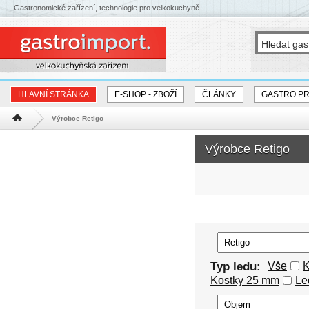
Gastronomické zařízení, technologie pro velkokuchyně
HLAVNÍ STRÁNKA
E-SHOP - ZBOŽÍ
ČLÁNKY
GASTRO P
Výrobce Retigo
Hlavní stránka
Výrobce Retigo
Typ ledu:
Vše
K
Kostky 25 mm
Le