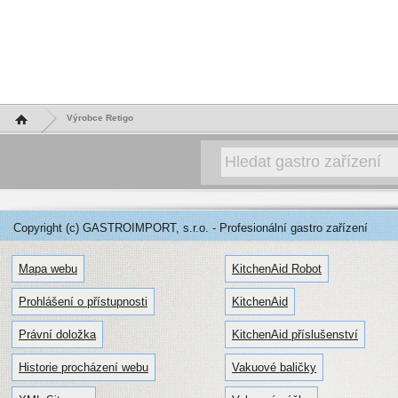
Hlavní stránka
Výrobce Retigo
Copyright (c) GASTROIMPORT, s.r.o. - Profesionální gastro zařízení
Mapa webu
KitchenAid Robot
Prohlášení o přístupnosti
KitchenAid
Právní doložka
KitchenAid příslušenství
Historie procházení webu
Vakuové baličky