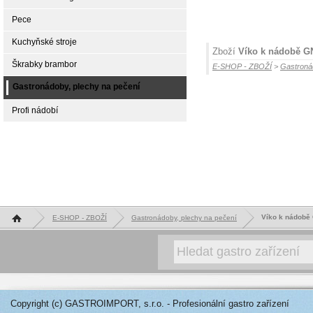
Pece
Kuchyňské stroje
Zboží
Víko k nádobě G
Škrabky brambor
E-SHOP - ZBOŽÍ
>
Gastroná
Gastronádoby, plechy na pečení
Profi nádobí
Hlavní stránka
Víko k nádobě
E-SHOP - ZBOŽÍ
Gastronádoby, plechy na pečení
Copyright (c) GASTROIMPORT, s.r.o. - Profesionální gastro zařízení