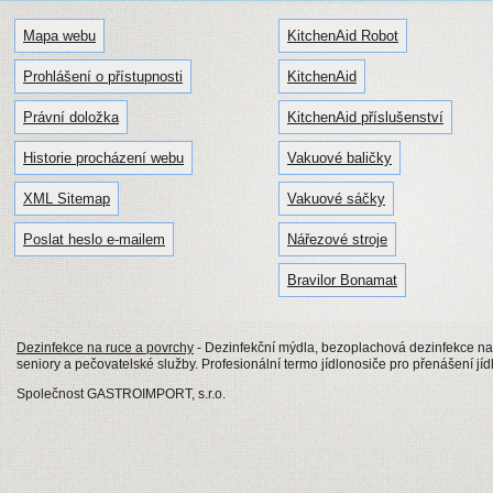
Mapa webu
KitchenAid Robot
Prohlášení o přístupnosti
KitchenAid
Právní doložka
KitchenAid příslušenství
Historie procházení webu
Vakuové baličky
XML Sitemap
Vakuové sáčky
Poslat heslo e-mailem
Nářezové stroje
Bravilor Bonamat
Dezinfekce na ruce a povrchy
- Dezinfekční mýdla, bezoplachová dezinfekce na
seniory a pečovatelské služby. Profesionální termo jídlonosiče pro přenášení jíd
Společnost GASTROIMPORT, s.r.o.