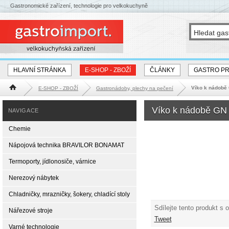
Gastronomické zařízení, technologie pro velkokuchyně
HLAVNÍ STRÁNKA
E-SHOP - ZBOŽÍ
ČLÁNKY
GASTRO P
Víko k nádobě
E-SHOP - ZBOŽÍ
Gastronádoby, plechy na pečení
Hlavní stránka
Víko k nádobě GN 
NAVIGACE
Chemie
Nápojová technika BRAVILOR BONAMAT
Termoporty, jídlonosiče, várnice
Nerezový nábytek
Chladničky, mrazničky, šokery, chladící stoly
Sdílejte tento produkt s 
Nářezové stroje
Tweet
Varné technologie