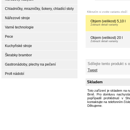
Chladničky, mrazničky, šokery, chladící stoly
Kliknutím si zvolte variantu zboží
Nářezové stroje
Objem (velikost) 5,10 l
Zobrazit detail varianty
Varné technologie
Pece
Objem (velikost) 20 l
Zobrazit detail varianty
Kuchyňské stroje
Škrabky brambor
Sdílejte tento produkt s 
Gastronádoby, plechy na pečení
Tweet
Profi nádobí
Skladem
Toto zařízení je skladem na 
Brně. Pro domluvu nachystán
popřípadě prohlédnutí v S
kontaktujte na telefonním čísl
Děkujeme.