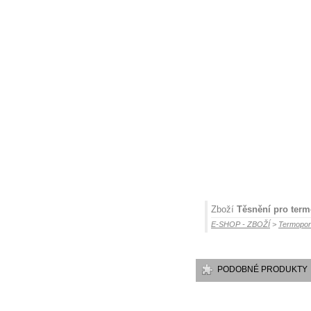
Zboží
Těsnění pro term
E-SHOP - ZBOŽÍ
>
Termoport
PODOBNÉ PRODUKTY