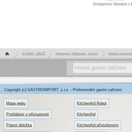
Dostupnost: Skladem v 
Hlavní stránka
E-SHOP - ZBOŽÍ
Termoporty, jídlonosiče, várnice
Várnice nerezové
Copyright (c) GASTROIMPORT, s.r.o. - Profesionální gastro zařízení
Mapa webu
KitchenAid Robot
Prohlášení o přístupnosti
KitchenAid
Právní doložka
KitchenAid příslušenství