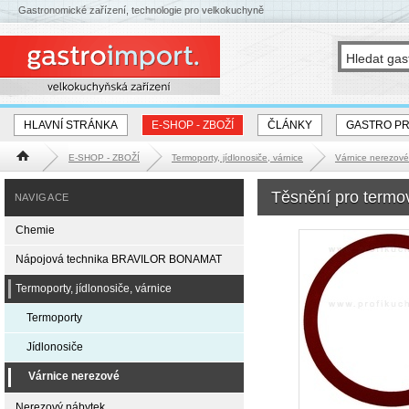
Gastronomické zařízení, technologie pro velkokuchyně
HLAVNÍ STRÁNKA
E-SHOP - ZBOŽÍ
ČLÁNKY
GASTRO P
E-SHOP - ZBOŽÍ
Termoporty, jídlonosiče, várnice
Várnice nerezové
Hlavní stránka
Těsnění pro termo
NAVIGACE
Chemie
Nápojová technika BRAVILOR BONAMAT
Termoporty, jídlonosiče, várnice
Termoporty
Jídlonosiče
Várnice nerezové
Nerezový nábytek