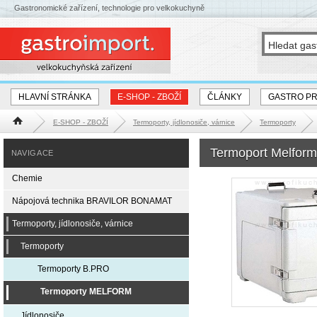
Gastronomické zařízení, technologie pro velkokuchyně
HLAVNÍ STRÁNKA
E-SHOP - ZBOŽÍ
ČLÁNKY
GASTRO P
E-SHOP - ZBOŽÍ
Termoporty, jídlonosiče, várnice
Termoporty
Hlavní stránka
Termoport Melform
NAVIGACE
Chemie
Nápojová technika BRAVILOR BONAMAT
Termoporty, jídlonosiče, várnice
Termoporty
Termoporty B.PRO
Termoporty MELFORM
Jídlonosiče