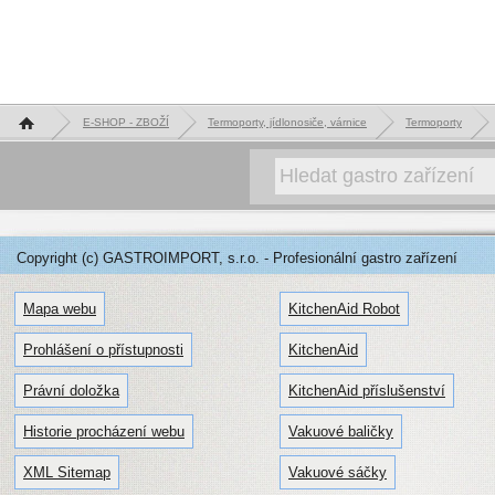
Hlavní stránka
E-SHOP - ZBOŽÍ
Termoporty, jídlonosiče, várnice
Termoporty
Copyright (c) GASTROIMPORT, s.r.o. - Profesionální gastro zařízení
Mapa webu
KitchenAid Robot
Prohlášení o přístupnosti
KitchenAid
Právní doložka
KitchenAid příslušenství
Historie procházení webu
Vakuové baličky
XML Sitemap
Vakuové sáčky