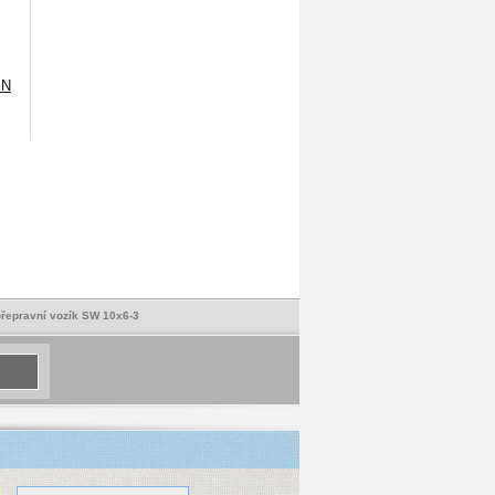
GN
přepravní vozík SW 10x6-3