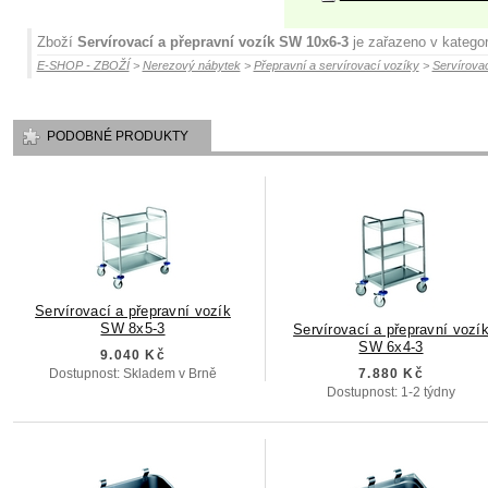
Zboží
Servírovací a přepravní vozík SW 10x6-3
je zařazeno v kategor
E-SHOP - ZBOŽÍ
>
Nerezový nábytek
>
Přepravní a servírovací vozíky
>
Servírova
PODOBNÉ PRODUKTY
Servírovací a přepravní vozík
SW 8x5-3
Servírovací a přepravní vozí
SW 6x4-3
9.040 Kč
Dostupnost: Skladem v Brně
7.880 Kč
Dostupnost: 1-2 týdny