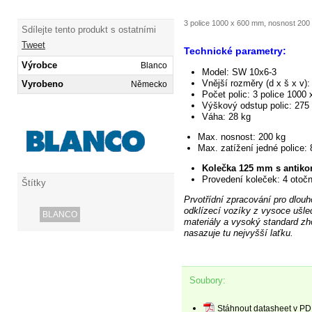
3 police 1000 x 600 mm, nosnost 200
Sdílejte tento produkt s ostatními
Tweet
Technické parametry:
Výrobce
Blanco
Model:
SW 10x6-3
Vnější
rozměry (d x š x v)
Vyrobeno
Německo
Počet polic: 3 police 1000
Výškový odstup polic:
275
Váha:
28 kg
Max. nosnost:
200 kg
Max. zatížení jedné police:
Kolečka 125 mm s antiko
Provedení koleček:
4 otočn
Štítky
Prvotřídní zpracování pro dlou
odklízecí vozíky z vysoce ušlec
BLANCO
materiály
a vysoký standard zhot
nasazuje tu nejvyšší laťku.
Soubory:
Stáhnout datasheet v PD