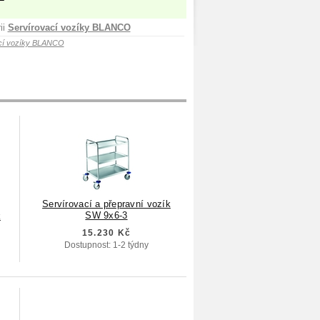
ii
Servírovací vozíky BLANCO
cí vozíky BLANCO
Servírovací a přepravní vozík
SW 9x6-3
k
15.230 Kč
Dostupnost: 1-2 týdny