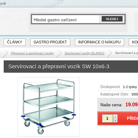
hyně
ČLÁNKY
GASTRO PROJEKT
INFORMACE O NÁKUPU
KO
Servírovací a 
k
Přepravní a servírovací vozíky
Servírovací vozíky BLANCO
Servírovací a přepravní vozík SW 10x6-3
Dostupnost:
1-2 týdny
Katalogové číslo:
555
19.09
Naše cena: