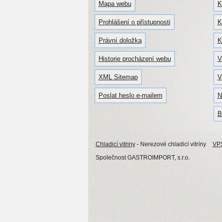
Mapa webu
K
Prohlášení o přístupnosti
K
Právní doložka
K
Historie procházení webu
V
XML Sitemap
V
Poslat heslo e-mailem
N
B
Chladicí vitriny
- Nerezové chladicí vitríny
VPS
Společnost GASTROIMPORT, s.r.o.