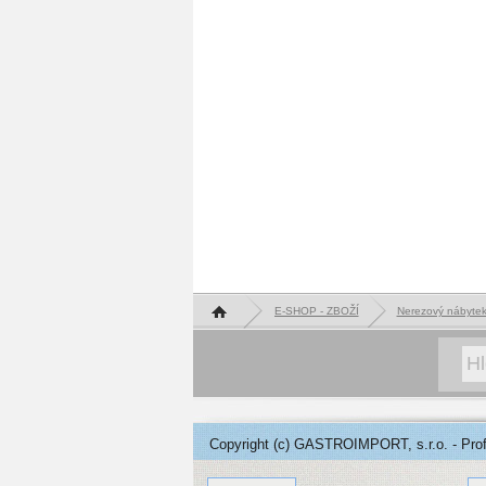
Hlavní stránka
E-SHOP - ZBOŽÍ
Nerezový nábyte
Copyright (c) GASTROIMPORT, s.r.o. - Profe