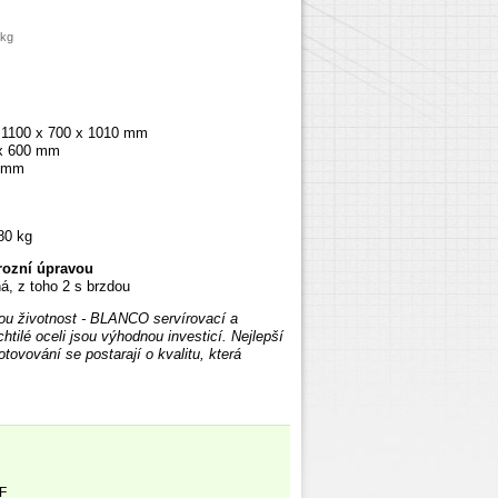
 kg
: 1100 x 700 x 1010 mm
 x 600 mm
 mm
80 kg
rozní úpravou
á, z toho 2 s brzdou
hou životnost - BLANCO servírovací a
htilé oceli jsou výhodnou investicí. Nejlepší
ovování se postarají o kvalitu, která
F