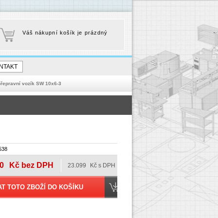
Váš nákupní košík je prázdný
NTAKT
přepravní vozík SW 10x6-3
538
0
Kč bez DPH
23.099
Kč s DPH