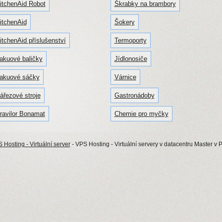
itchenAid Robot
Škrabky na brambory
itchenAid
Šokery
itchenAid příslušenství
Termoporty
akuové baličky
Jídlonosiče
akuové sáčky
Várnice
ářezové stroje
Gastronádoby
ravilor Bonamat
Chemie pro myčky
 Hosting - Virtuální server
- VPS Hosting - Virtuální servery v datacentru Master v 