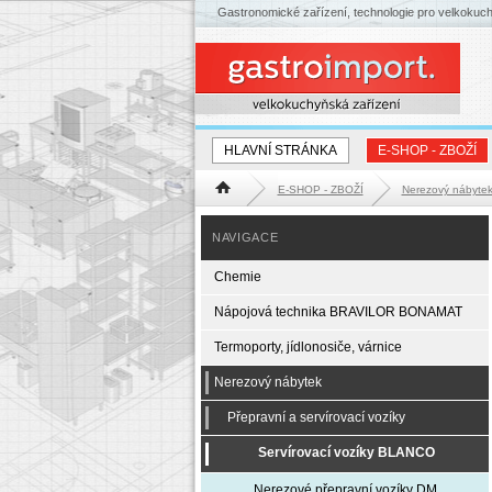
Gastronomické zařízení, technologie pro velkokuc
HLAVNÍ STRÁNKA
E-SHOP - ZBOŽÍ
E-SHOP - ZBOŽÍ
Nerezový nábyte
Hlavní stránka
NAVIGACE
Chemie
Nápojová technika BRAVILOR BONAMAT
Termoporty, jídlonosiče, várnice
Nerezový nábytek
Přepravní a servírovací vozíky
Servírovací vozíky BLANCO
Nerezové přepravní vozíky DM