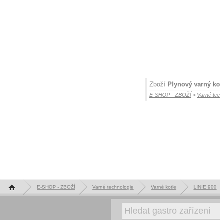
Zboží
Plynový varný ko
E-SHOP - ZBOŽÍ
>
Varné tec
Hlavní stránka
E-SHOP - ZBOŽÍ
Varné technologie
Varné kotle
LINIE 900