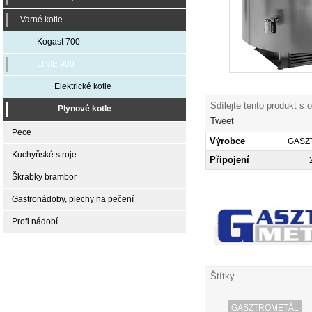
Varné kotle
Kogast 700
LINIE 900
Elektrické kotle
Sdílejte tento produkt s 
Plynové kotle
Tweet
Pece
Výrobce
GASZ
Kuchyňské stroje
Připojení
Škrabky brambor
Gastronádoby, plechy na pečení
Profi nádobí
Štítky
GASZTROMETÁL