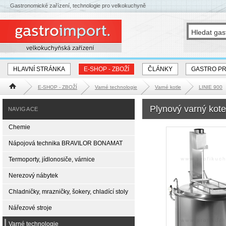
Gastronomické zařízení, technologie pro velkokuchyně
HLAVNÍ STRÁNKA
E-SHOP - ZBOŽÍ
ČLÁNKY
GASTRO P
E-SHOP - ZBOŽÍ
Varné technologie
Varné kotle
LINIE 900
Hlavní stránka
Plynový varný kot
NAVIGACE
Chemie
Nápojová technika BRAVILOR BONAMAT
Termoporty, jídlonosiče, várnice
Nerezový nábytek
Chladničky, mrazničky, šokery, chladící stoly
Nářezové stroje
Varné technologie