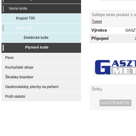
Varné kotle
Sdílejte tento produkt s 
Kogast 700
Tweet
LINIE 900
Výrobce
GASZ
Elektrické kotle
Připojení
Plynové kotle
Pece
Kuchyňské stroje
Škrabky brambor
Gastronádoby, plechy na pečení
Štítky
Profi nádobí
GASZTROMETÁL