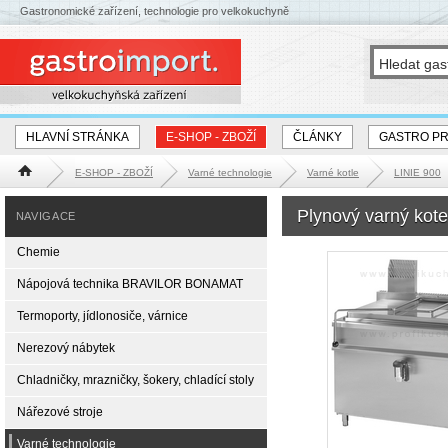
Gastronomické zařízení, technologie pro velkokuchyně
HLAVNÍ STRÁNKA
E-SHOP - ZBOŽÍ
ČLÁNKY
GASTRO P
E-SHOP - ZBOŽÍ
Varné technologie
Varné kotle
LINIE 900
Hlavní stránka
Plynový varný kot
NAVIGACE
Chemie
Nápojová technika BRAVILOR BONAMAT
Termoporty, jídlonosiče, várnice
Nerezový nábytek
Chladničky, mrazničky, šokery, chladící stoly
Nářezové stroje
Varné technologie