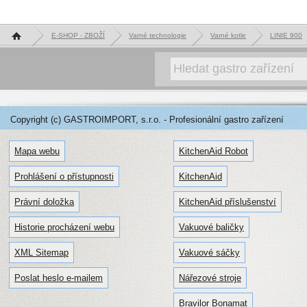
Hlavní stránka
E-SHOP - ZBOŽÍ
Varné technologie
Varné kotle
LINIE 900
Copyright (c) GASTROIMPORT, s.r.o. - Profesionální gastro zařízení
Mapa webu
KitchenAid Robot
Prohlášení o přístupnosti
KitchenAid
Právní doložka
KitchenAid příslušenství
Historie procházení webu
Vakuové baličky
XML Sitemap
Vakuové sáčky
Poslat heslo e-mailem
Nářezové stroje
Bravilor Bonamat