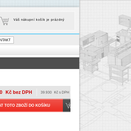
Váš nákupní košík je prázdný
NTAKT
0
Kč bez DPH
39.930
Kč s DPH