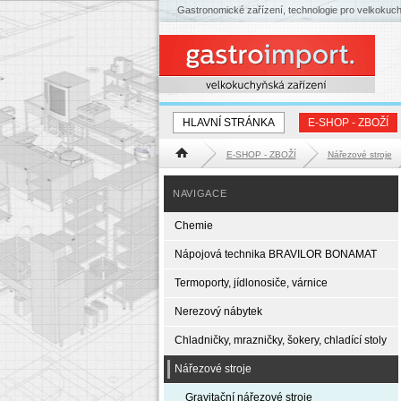
Gastronomické zařízení, technologie pro velkokuc
HLAVNÍ STRÁNKA
E-SHOP - ZBOŽÍ
E-SHOP - ZBOŽÍ
Nářezové stroje
Hlavní stránka
NAVIGACE
Chemie
Nápojová technika BRAVILOR BONAMAT
Termoporty, jídlonosiče, várnice
Nerezový nábytek
Chladničky, mrazničky, šokery, chladící stoly
Nářezové stroje
Gravitační nářezové stroje