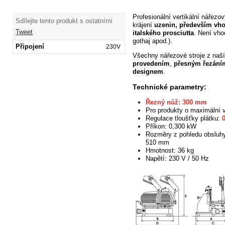
Profesionální vertikální nářezov
Sdílejte tento produkt s ostatními
krájení
uzenin, především
vho
Tweet
italského prosciutta
. Není vho
gothaj apod.).
Připojení
230V
Všechny nářezové
stroje
z naší
provedením
,
přesným řezání
designem
.
Technické parametry:
Řezný nůž:
300 mm
Pro produkty o maximální
v
Regulace tloušťky plátku:
Příkon:
0,300 kW
Rozměry z pohledu obslu
510 mm
Hmotnost:
36 kg
Napětí:
230 V / 50 Hz