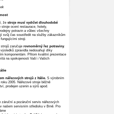
zek
tnost
tí, že
stroje musí vydržet dlouhodobé
stroje ocení restaurace, hotely,
rodejny potravin a vůbec všechny
ějí svůj čas soustředit na služby zákazníkům
ungujícími stroji.
 strojů zaručuje
rovnoměrný řez potraviny
.
 výsledků zpravidla nedosahují díky
ším komponentám. Přitom kvalitní prezentace
mítá
na spokojenosti Vaší i Vašich
tálie
m nářezových strojů z Itálie.
S výrobním
 roku 2005. Nářezové stroje běžně
ví, prodejen uzenin a sýrů apod.
 záruční a pozáruční servis nářezových
e v našem servisním
středisku v Brně. Pro
váme