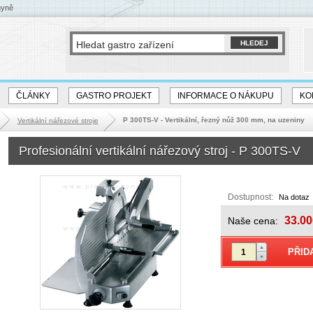
hyně
ČLÁNKY
GASTRO PROJEKT
INFORMACE O NÁKUPU
KO
P 300TS-V - Vertikální, řezný nůž 300 mm, na uzeniny
Vertikální nářezové stroje
Profesionální vertikální nářezový stroj - P 300TS-V
Dostupnost:
Na dotaz
33.00
Naše cena: