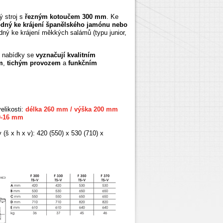
ý stroj s
řezným kotoučem 300 mm
. Ke
dný ke krájení španělského jamónu nebo
dný ke krájení měkkých salámů (typu junior,
 nabídky se
vyznačují
kvalitním
m
,
tichým provozem
a
funkčním
elikosti:
délka 260 mm / výška 200 mm
0-16 mm
hy
(š
x h x v)
:
420 (550) x 530 (710) x