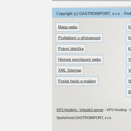
Copyright (c) GASTROIMPORT, s.r.o. - Profe
Mapa webu
K
Prohlášení o přístupnosti
K
Právní doložka
K
Historie procházení webu
V
XML Sitemap
V
Poslat heslo e-mailem
N
B
VPS Hosting - Virtuální server
- VPS Hosting - V
Společnost GASTROIMPORT, s.r.o.