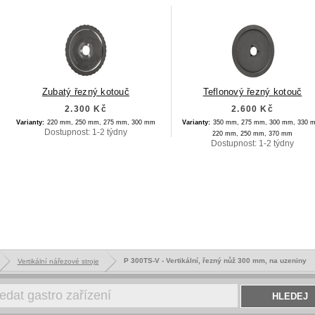
Zubatý řezný kotouč
Teflonový řezný kotouč
2.300 Kč
2.600 Kč
Varianty:
220 mm,
250 mm,
275 mm,
300 mm
Varianty:
350 mm,
275 mm,
300 mm,
330 
Dostupnost: 1-2 týdny
220 mm,
250 mm,
370 mm
Dostupnost: 1-2 týdny
P 300TS-V - Vertikální, řezný nůž 300 mm, na uzeniny
Vertikální nářezové stroje