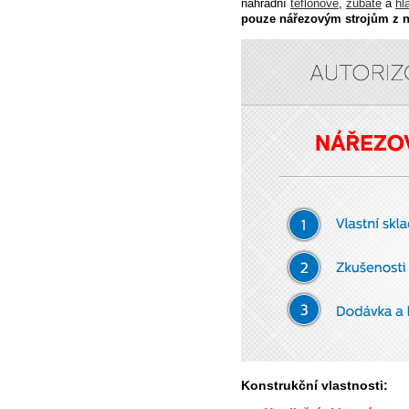
náhradní
teflonové
,
zubaté
a
hl
pouze nářezovým strojům
z n
Konstrukční vlastnosti: