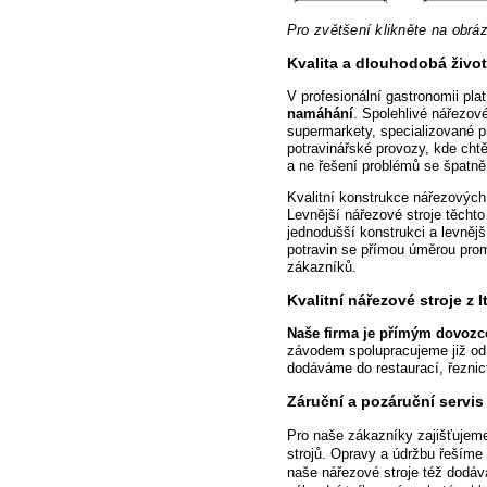
Pro zvětšení klikněte na obrá
Kvalita a dlouhodobá živo
V profesionální gastronomii pla
namáhání
. Spolehlivé
nářezové 
supermarkety, specializované p
potravinářské provozy, kde cht
a ne řešení problémů se špatně f
Kvalitní konstrukce nářezových
Levnější
nářezové stroje těchto
jednodušší konstrukci a levněj
potravin se přímou úměrou pro
zákazníků.
Kvalitní nářezové
stroje z I
Naše firma je přímým dovozce
závodem spolupracujeme již od
dodáváme do restaurací, řeznict
Záruční a pozáruční servis
Pro
naše zákazníky zajišťujeme
strojů. Opravy a údržbu řeším
naše nářezové stroje též dodá