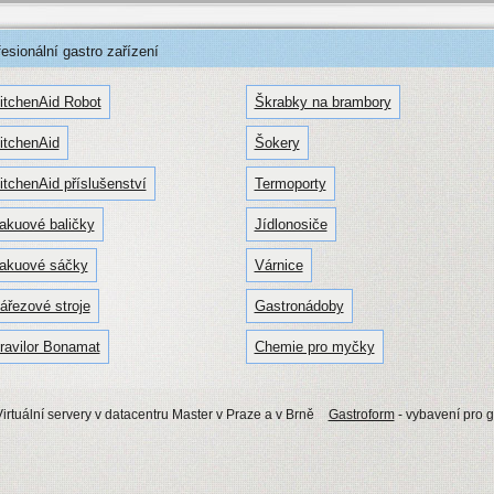
sionální gastro zařízení
itchenAid Robot
Škrabky na brambory
itchenAid
Šokery
itchenAid příslušenství
Termoporty
akuové baličky
Jídlonosiče
akuové sáčky
Várnice
ářezové stroje
Gastronádoby
ravilor Bonamat
Chemie pro myčky
irtuální servery v datacentru Master v Praze a v Brně
Gastroform
- vybavení pro 