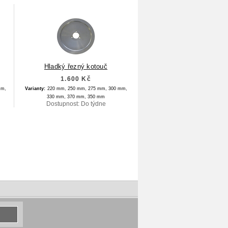
Hladký řezný kotouč
1.600 Kč
mm,
Varianty:
220 mm,
250 mm,
275 mm,
300 mm,
330 mm,
370 mm,
350 mm
Dostupnost: Do týdne