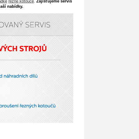
adké
řezné kotouče
.
Zajišťujeme servis
aší nabídky
.