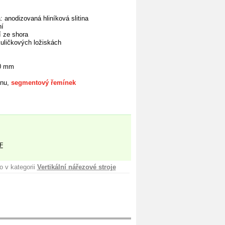
 anodizovaná hliníková slitina
ní
í ze shora
kuličkových ložiskách
00 mm
onu,
segmentový řemínek
F
o v kategorii
Vertikální nářezové stroje