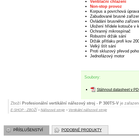
Ventilační chlazení
Non-stop provoz
Korpus a povrchová úprava:
Zabudované brusné zaříze
Ovládání brusného zařízen
Uložení
hřídele kotouče v 
Ochranný mikrospínač
Robustní držák sání
Držák
přítlaku profi kov 2
Velký štít sání
Proti skluzový převod poh
Jednofázový motor
Soubory:
Stáhnout datasheet v PD
Zboží
Profesionální vertikální nářezový stroj - P 300TS-V
je zařazen
E-SHOP - ZBOŽÍ
>
Nářezové stroje
>
Vertikální nářezové stroje
PŘÍSLUŠENSTVÍ
PODOBNÉ PRODUKTY