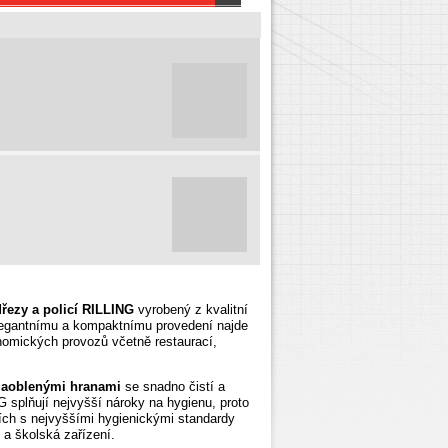
řezy a policí RILLING
vyrobený z kvalitní
elegantnímu a kompaktnímu provedení najde
onomických provozů
včetně restaurací,
 zaoblenými hranami
se snadno čistí a
G splňují nejvyšší nároky na
hygienu, proto
ních s nejvyššími hygienickými standardy
 a školská zařízení.