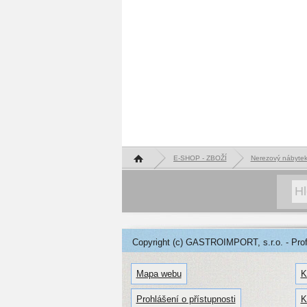
Hlavní stránka
E-SHOP - ZBOŽÍ
Nerezový nábyte
Copyright (c) GASTROIMPORT, s.r.o. - Profe
Mapa webu
K
Prohlášení o přístupnosti
K