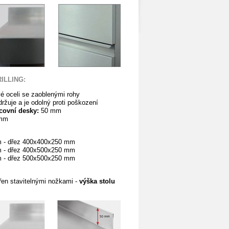
RILLING:
vé
oceli se zaoblenými rohy
ržuje a je odolný proti poškození
acovní desky:
50 mm
mm
- dřez 400x400x250 mm
m - dřez 400x500x250 mm
m - dřez 500x500x250 mm
řen stavitelnými nožkami -
výška stolu