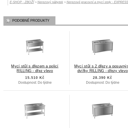
E-SHOP - ZBOŽÍ
>
Nerezový nábytek
>
Nerezové pracovní a mycí stoly - EXPRE
PODOBNÉ PRODUKTY
Mycí stůl s dřezem a policí
Mycí stůl s 2 dřezy a posuvný
RILLING - dřez vlevo
dvířky RILLING - dřezy vlevo
15.510 Kč
28.390 Kč
Dostupnost: Do týdne
Dostupnost: Do týdne