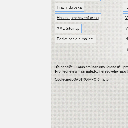
Právní doložka
K
Historie procházení webu
V
XML Sitemap
V
Poslat heslo e-mailem
N
B
Jídlonosiče
- Kompletní nabídka jídlonosičů pro
Prohlédněte si naši nabídku nerezového nábytku
Společnost GASTROIMPORT, s.r.o.