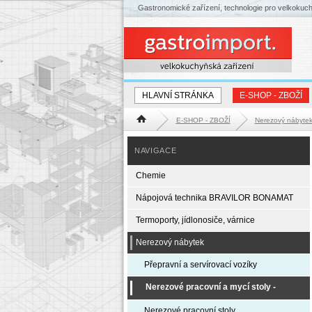
Gastronomické zařízení, technologie pro velkokuc
HLAVNÍ STRÁNKA
E-SHOP - ZBOŽÍ
E-SHOP - ZBOŽÍ
Nerezový nábyte
Hlavní stránka
NAVIGACE
Chemie
Nápojová technika BRAVILOR BONAMAT
Termoporty, jídlonosiče, várnice
Nerezový nábytek
Přepravní a servírovací vozíky
Nerezové pracovní a mycí stoly -
EXPRESS DODÁNÍ
Nerezové pracovní stoly