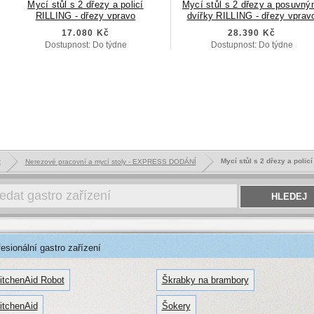
Mycí stůl s 2 dřezy a policí
Mycí stůl s 2 dřezy a posuvný
RILLING - dřezy vpravo
dvířky RILLING - dřezy vprav
17.080 Kč
28.390 Kč
Dostupnost: Do týdne
Dostupnost: Do týdne
Mycí stůl s 2 dřezy a polic
k
Nerezové pracovní a mycí stoly - EXPRESS DODÁNÍ
sionální gastro zařízení
itchenAid Robot
Škrabky na brambory
itchenAid
Šokery