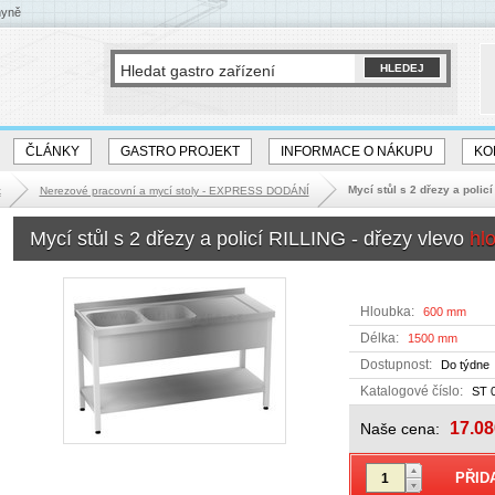
hyně
ČLÁNKY
GASTRO PROJEKT
INFORMACE O NÁKUPU
KO
Mycí stůl s 2 dřezy a polic
k
Nerezové pracovní a mycí stoly - EXPRESS DODÁNÍ
Mycí stůl s 2 dřezy a policí RILLING - dřezy vlevo
hl
Hloubka:
600 mm
Délka:
1500 mm
Dostupnost:
Do týdne
Katalogové číslo:
ST 
17.08
Naše cena: