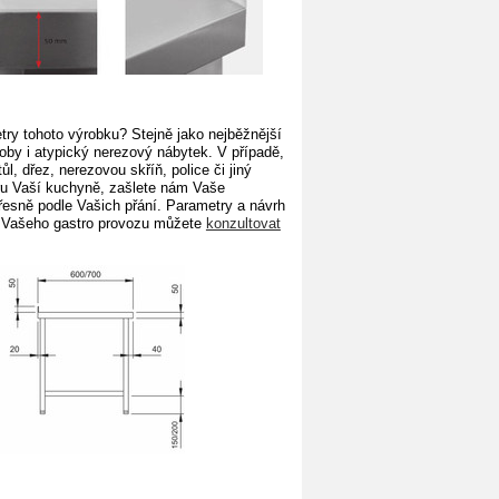
ry tohoto výrobku? Stejně
jako nejběžnější
by i atypický nerezový nábytek. V případě,
ůl, dřez, nerezovou skříň,
police či jiný
ru Vaší kuchyně, zašlete nám Vaše
řesně podle Vašich
přání. Parametry a návrh
 Vašeho gastro provozu můžete
konzultovat