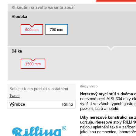
Kliknutím si zvolte variantu zboží
Hloubka
600 mm
700 mm
Délka
1500 mm
dřezy vlevo
Sdílejte tento produkt s ostatními
Nerezový mycí stůl s dvěma d
Tweet
nerezové oceli AISI 304 díky 
využití ve všech typech gastr
Výrobce
Rilling
pizzerií, barů a hotelů.
Díky
nerezové konstrukci se
udržuje. Nerezové stoly RILLIN
najdou uplatnění také v zaříze
jako jsou
nemocnice, laboratoře