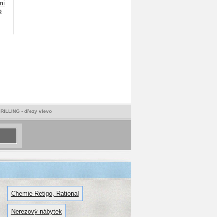
mi
o
í RILLING - dřezy vlevo
Chemie Retigo, Rational
Nerezový nábytek