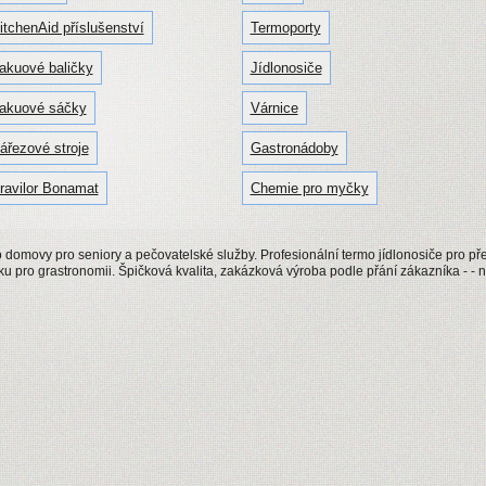
itchenAid příslušenství
Termoporty
akuové baličky
Jídlonosiče
akuové sáčky
Várnice
ářezové stroje
Gastronádoby
ravilor Bonamat
Chemie pro myčky
 domovy pro seniory a pečovatelské služby. Profesionální termo jídlonosiče pro pře
 pro grastronomii. Špičková kvalita, zakázková výroba podle přání zákazníka - - n