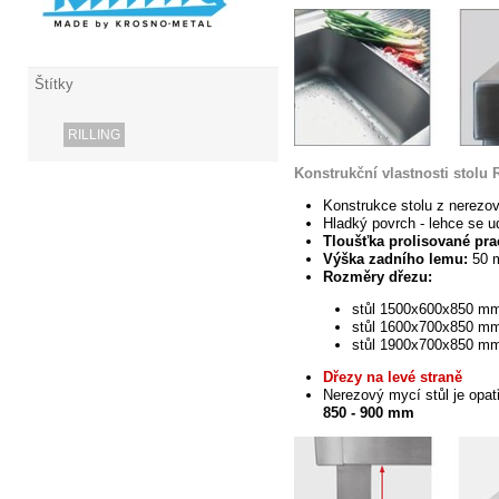
Štítky
RILLING
Konstrukční vlastnosti stolu 
Konstrukce stolu z nerezo
Hladký povrch - lehce se ud
Tloušťka prolisované pr
Výška zadního lemu:
50 
Rozměry dřezu:
stůl 1500x600x850
mm 
stůl 1600x700x850 m
stůl 1900x700x850 m
Dřezy na levé straně
Nerezový mycí stůl je opat
850 - 900 mm