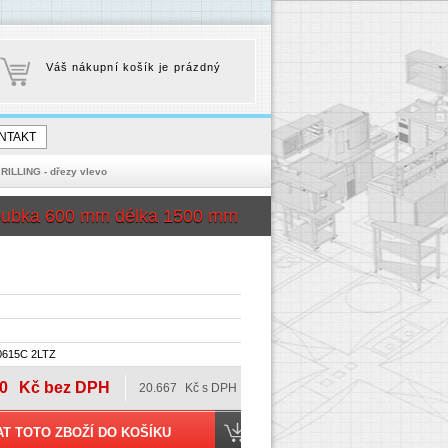
Váš nákupní košík je prázdný
NTAKT
í RILLING - dřezy vlevo
oubka 600 mm délka 1500 mm
0615C 2LTZ
0
Kč bez DPH
20.667
Kč s DPH