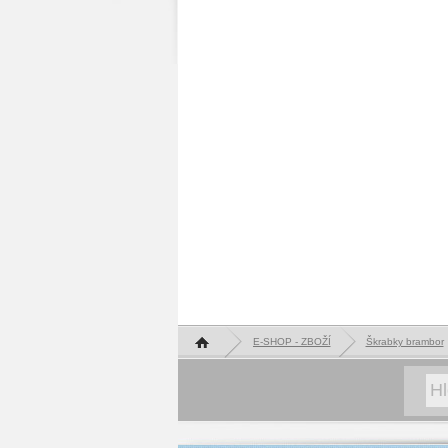
Hlavní stránka
E-SHOP - ZBOŽÍ
Škrabky brambor