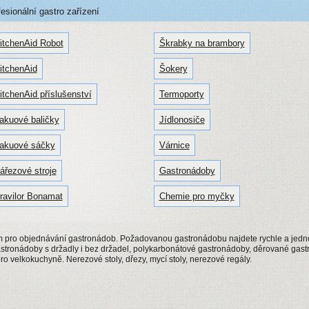
sionální gastro zařízení
itchenAid Robot
Škrabky na brambory
itchenAid
Šokery
itchenAid příslušenství
Termoporty
akuové baličky
Jídlonosiče
akuové sáčky
Várnice
ářezové stroje
Gastronádoby
ravilor Bonamat
Chemie pro myčky
ém pro objednávání gastronádob. Požadovanou gastronádobu najdete rychle a je
astronádoby s držadly i bez držadel, polykarbonátové gastronádoby, děrované ga
ro velkokuchyně. Nerezové stoly, dřezy, mycí stoly, nerezové regály.