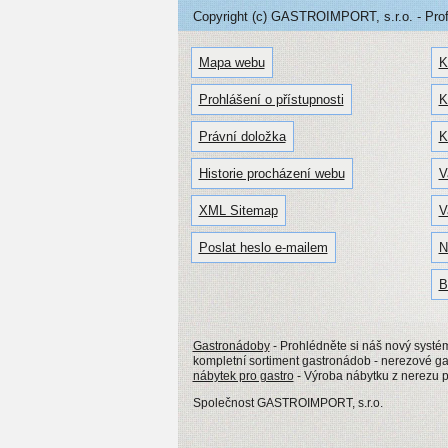
Copyright (c) GASTROIMPORT, s.r.o. - Profe
Mapa webu
K
Prohlášení o přístupnosti
K
Právní doložka
K
Historie procházení webu
V
XML Sitemap
V
Poslat heslo e-mailem
N
B
Gastronádoby
- Prohlédněte si náš nový syst
kompletní sortiment gastronádob - nerezové g
nábytek pro gastro
- Výroba nábytku z nerezu p
Společnost GASTROIMPORT, s.r.o.