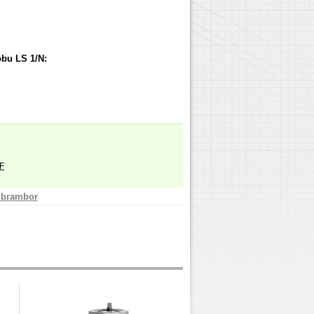
obu LS 1/N:
F
 brambor