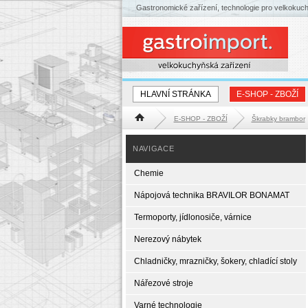
Gastronomické zařízení, technologie pro velkokuc
HLAVNÍ STRÁNKA
E-SHOP - ZBOŽÍ
E-SHOP - ZBOŽÍ
Škrabky brambor
Hlavní stránka
NAVIGACE
Chemie
Nápojová technika BRAVILOR BONAMAT
Termoporty, jídlonosiče, várnice
Nerezový nábytek
Chladničky, mrazničky, šokery, chladící stoly
Nářezové stroje
Varné technologie