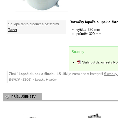
Rozměry lapače slupek a škr
Sdílejte tento produkt s ostatními
výška: 380 mm
Tweet
průměr: 320 mm
Soubory:
Stáhnout datasheet v PD
Zboží
Lapač slupek a škrobu LS 1/N
je zařazeno v kategorii
Škrabky
E-SHOP - ZBOŽÍ
>
Škrabky brambor
PŘÍSLUŠENSTVÍ