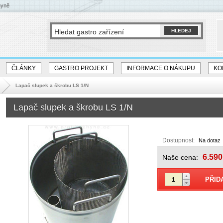
hyně
ČLÁNKY
GASTRO PROJEKT
INFORMACE O NÁKUPU
KO
Lapač slupek a škrobu LS 1/N
Lapač slupek a škrobu LS 1/N
Dostupnost:
Na dotaz
6.590
Naše cena: