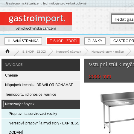
Gastronomické zařízení, technologie pro velkokuchyně
HLAVNÍ STRÁNKA
E-SHOP - ZBOŽÍ
ČLÁNKY
GASTRO P
E-SHOP - ZBOŽÍ
Nerezový nábytek
Nerezové stoly k myčce
Hlavní stránka
Vstupní stůl k my
NAVIGACE
Chemie
2000 mm
Nápojová technika BRAVILOR BONAMAT
Termoporty, jídlonosiče, várnice
Nerezový nábytek
Přepravní a servírovací vozíky
Nerezové pracovní a mycí stoly - EXPRESS
DODÁNÍ