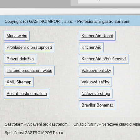
Copyright (c) GASTROIMPORT, s.r.o. - Profesionální gastro zařízení
Mapa webu
KitchenAid Robot
Prohlášení o přístupnosti
KitchenAid
Právní doložka
KitchenAid příslušenství
Historie procházení webu
Vakuové baličky
XML Sitemap
Vakuové sáčky
Poslat heslo e-mailem
Nářezové stroje
Bravilor Bonamat
Gastroform
- vybavení pro gastronomii
Chladicí vitriny
- Nerezové chladicí vitrí
Společnost GASTROIMPORT, s.r.o.