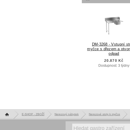
DM-3268 - Vstupní st
myčce s dřezem a otvo
odpad
20.870 Kč
Dostupnost: 3 týdny
Hlavní stránka
E-SHOP - ZBOŽÍ
Nerezový nábytek
Nerezové stoly k myčce