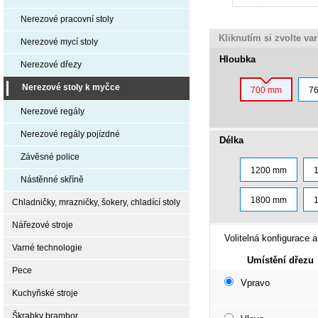
Nerezové pracovní stoly
Kliknutím si zvolte va
Nerezové mycí stoly
Hloubka
Nerezové dřezy
Nerezové stoly k myčce
700 mm
7
Nerezové regály
Nerezové regály pojízdné
Délka
Závěsné police
1200 mm
Nástěnné skříně
1800 mm
Chladničky, mrazničky, šokery, chladící stoly
Nářezové stroje
Volitelná konfigurace a
Varné technologie
Umístění dřezu
Pece
Vpravo
Kuchyňské stroje
Škrabky brambor