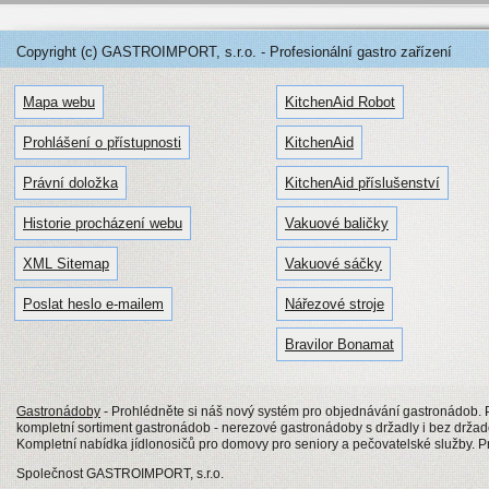
Copyright (c) GASTROIMPORT, s.r.o. - Profesionální gastro zařízení
Mapa webu
KitchenAid Robot
Prohlášení o přístupnosti
KitchenAid
Právní doložka
KitchenAid příslušenství
Historie procházení webu
Vakuové baličky
XML Sitemap
Vakuové sáčky
Poslat heslo e-mailem
Nářezové stroje
Bravilor Bonamat
Gastronádoby
- Prohlédněte si náš nový systém pro objednávání gastronádob
kompletní sortiment gastronádob - nerezové gastronádoby s držadly i bez drž
Kompletní nabídka jídlonosičů pro domovy pro seniory a pečovatelské služby. Pro
Společnost GASTROIMPORT, s.r.o.