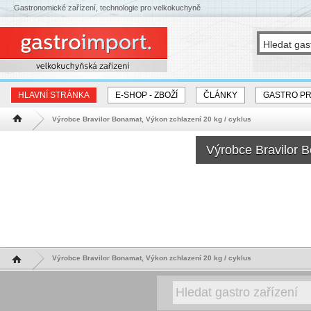
Gastronomické zařízení, technologie pro velkokuchyně
HLAVNÍ STRÁNKA
E-SHOP - ZBOŽÍ
ČLÁNKY
GASTRO P
Výrobce Bravilor Bonamat, Výkon zchlazení 20 kg / cyklus
Hlavní stránka
Výrobce Bravilor B
Hlavní stránka
Výrobce Bravilor Bonamat, Výkon zchlazení 20 kg / cyklus