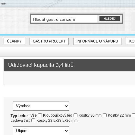
hyně
ČLÁNKY
GASTRO PROJEKT
INFORMACE O NÁKUPU
KO
Udržovací kapacita 3,4 litrů
Vše
Klouboučkový led
Kostky 30 mm
Kostky 22 mm
Typ ledu:
Ledová tříšť
Kostky 23,5x23,5x26 mm