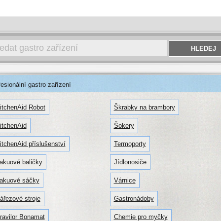
sionální gastro zařízení
itchenAid Robot
Škrabky na brambory
itchenAid
Šokery
itchenAid příslušenství
Termoporty
akuové baličky
Jídlonosiče
akuové sáčky
Várnice
ářezové stroje
Gastronádoby
ravilor Bonamat
Chemie pro myčky