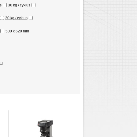
s
36 kg / cyklus
30 kg / cyklus
500 x 620 mm
du