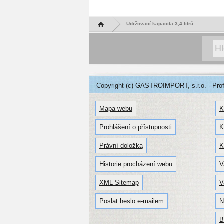
Hlavní stránka
Udržovací kapacita 3,4 litrů
Copyright (c) GASTROIMPORT, s.r.o. - Profe
Mapa webu
K
Prohlášení o přístupnosti
K
Právní doložka
K
Historie procházení webu
V
XML Sitemap
V
Poslat heslo e-mailem
N
B