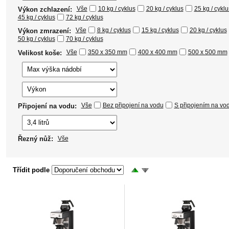
Vše
10 kg / cyklus
20 kg / cyklus
25 kg / cyklu
Výkon zchlazení:
45 kg / cyklus
72 kg / cyklus
Vše
8 kg / cyklus
15 kg / cyklus
20 kg / cyklus
Výkon zmrazení:
50 kg / cyklus
70 kg / cyklus
Vše
350 x 350 mm
400 x 400 mm
500 x 500 mm
Velikost koše:
Vše
Bez připojení na vodu
S připojením na vo
Připojení na vodu:
Řezný nůž:
Vše
Třídit podle