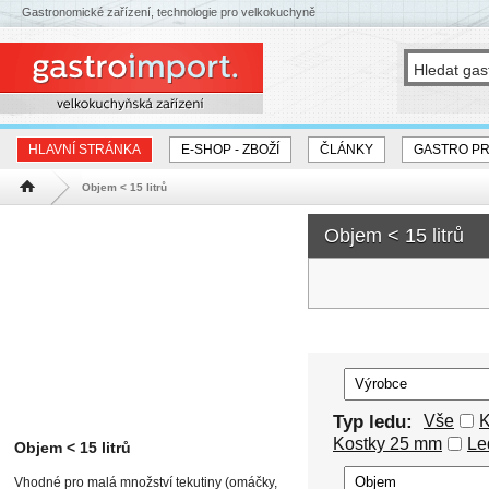
Gastronomické zařízení, technologie pro velkokuchyně
HLAVNÍ STRÁNKA
E-SHOP - ZBOŽÍ
ČLÁNKY
GASTRO P
Objem < 15 litrů
Hlavní stránka
Objem < 15 litrů
Typ ledu:
Vše
K
Kostky 25 mm
Le
Objem < 15 litrů
Vhodné pro malá množství tekutiny (omáčky,