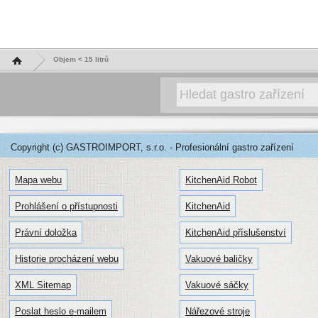
Hlavní stránka
Objem < 15 litrů
Copyright (c) GASTROIMPORT, s.r.o. - Profesionální gastro zařízení
Mapa webu
KitchenAid Robot
Prohlášení o přístupnosti
KitchenAid
Právní doložka
KitchenAid příslušenství
Historie procházení webu
Vakuové baličky
XML Sitemap
Vakuové sáčky
Poslat heslo e-mailem
Nářezové stroje