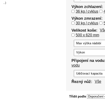
...)
Výkon zchlazení:
36 kg / cyklus
Výkon zmrazení:
30 kg / cyklus
Velikost koše:
Vš
500 x 620 mm
Připojení na vodu
vodu
Řezný nůž:
Vše
Třídit podle