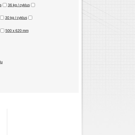
s
36 kg / cyklus
30 kg / cyklus
500 x 620 mm
du