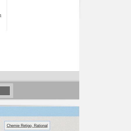
m
Chemie Retigo, Rational