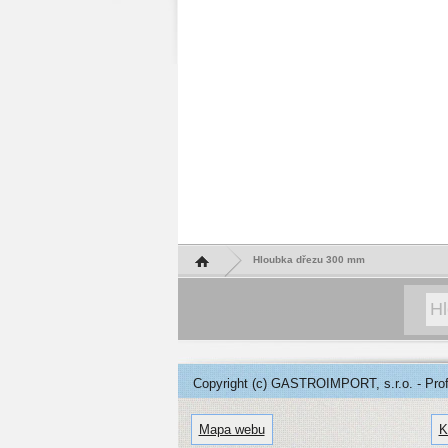
Hlavní stránka
Hloubka dřezu 300 mm
Copyright (c) GASTROIMPORT, s.r.o. - Profe
Mapa webu
K