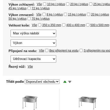
Vše
10 kg / cyklus
20 kg / cyklus
25 kg / cyklu
Výkon zchlazení:
45 kg / cyklus
72 kg / cyklus
Vše
8 kg / cyklus
15 kg / cyklus
20 kg / cyklus
Výkon zmrazení:
50 kg / cyklus
70 kg / cyklus
Vše
350 x 350 mm
400 x 400 mm
500 x 500 mm
Velikost koše:
Vše
Bez připojení na vodu
S připojením na vo
Připojení na vodu:
Řezný nůž:
Vše
Třídit podle