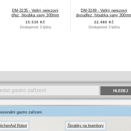
DM-3235 - Velký nerezový
DM-3249 - Velký nerezový
dřez, hloubka vany 300mm
dvoudřez, hloubka vany 300m
15.530 Kč
22.480 Kč
Dostupnost: 3 týdny
Dostupnost: 3 týdny
sionální gastro zařízení
itchenAid Robot
Škrabky na brambory