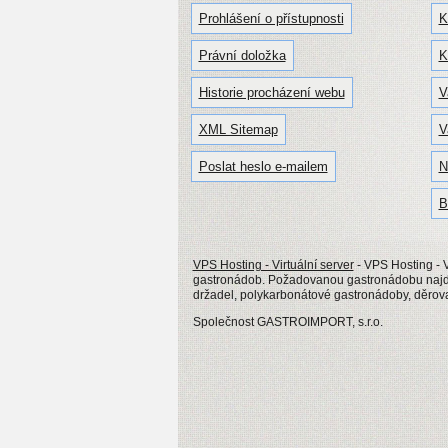
Prohlášení o přístupnosti
K
Právní doložka
K
Historie procházení webu
V
XML Sitemap
V
Poslat heslo e-mailem
N
B
VPS Hosting - Virtuální server
- VPS Hosting - V
gastronádob. Požadovanou gastronádobu najdet
držadel, polykarbonátové gastronádoby, děro
Společnost GASTROIMPORT, s.r.o.