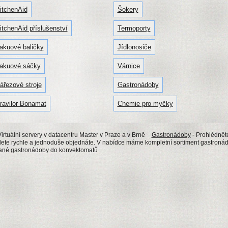
itchenAid
Šokery
itchenAid příslušenství
Termoporty
akuové baličky
Jídlonosiče
akuové sáčky
Várnice
ářezové stroje
Gastronádoby
ravilor Bonamat
Chemie pro myčky
irtuální servery v datacentru Master v Praze a v Brně
Gastronádoby
- Prohlédnět
e rychle a jednoduše objednáte. V nabídce máme kompletní sortiment gastronádo
vané gastronádoby do konvektomatů