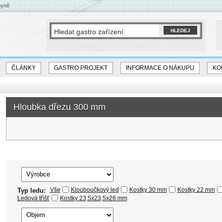
hyně
ČLÁNKY
GASTRO PROJEKT
INFORMACE O NÁKUPU
KO
Hloubka dřezu 300 mm
Vše
Klouboučkový led
Kostky 30 mm
Kostky 22 mm
Typ ledu:
Ledová tříšť
Kostky 23,5x23,5x26 mm