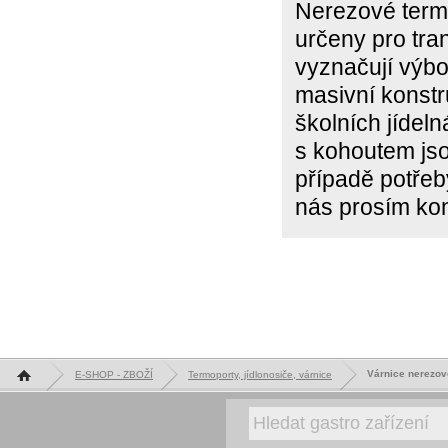
Nerezové term
určeny pro tra
vyznačují výb
masivní konstr
školních jídel
s kohoutem js
případě potře
nás prosím kon
Hlavní stránka
Várnice nerezov
E-SHOP - ZBOŽÍ
Termoporty, jídlonosiče, várnice