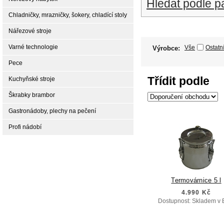
Hledat podle p
Chladničky, mrazničky, šokery, chladící stoly
Nářezové stroje
Varné technologie
Vše
Ostatn
Výrobce:
Pece
Třídit podle
Kuchyňské stroje
Škrabky brambor
Gastronádoby, plechy na pečení
Profi nádobí
Termovárnice 5 l
4.990 Kč
Dostupnost: Skladem v 