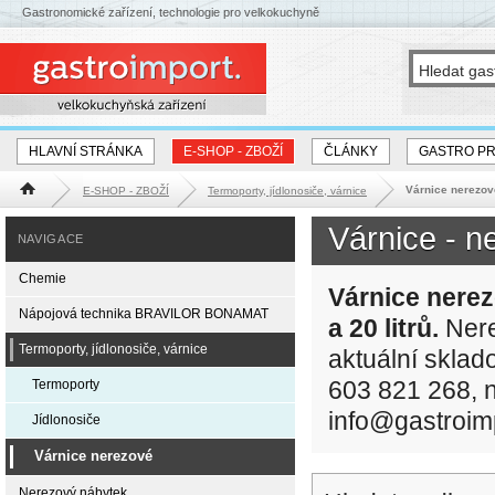
Gastronomické zařízení, technologie pro velkokuchyně
HLAVNÍ STRÁNKA
E-SHOP - ZBOŽÍ
ČLÁNKY
GASTRO P
Várnice nerezov
E-SHOP - ZBOŽÍ
Termoporty, jídlonosiče, várnice
Hlavní stránka
Várnice - n
NAVIGACE
Chemie
Várnice nerezo
Nápojová technika BRAVILOR BONAMAT
a 20 litrů.
Nere
Termoporty, jídlonosiče, várnice
aktuální sklad
603 821 268, n
Termoporty
info@gastroim
Jídlonosiče
Várnice nerezové
Nerezový nábytek